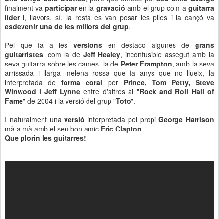
finalment va
participar
en la
gravació
amb el grup com a
guitarra
líder
i, llavors, sí, la resta es van posar les piles i la cançó va
esdevenir una de les millors del grup
.
Pel que fa a les
versions
en destaco algunes de
grans
guitarristes
, com la de
Jeff Healey
, inconfusible assegut amb la
seva guitarra sobre les cames, la de
Peter Frampton
, amb la seva
arrissada i llarga melena rossa que fa anys que no llueix, la
interpretada de
forma coral
per
Prince, Tom Petty, Steve
Winwood i Jeff Lynne
entre d'altres al "
Rock and Roll Hall of
Fame
" de 2004 i la versió del grup "
Toto
".
I naturalment una
versió
interpretada pel propi
George Harrison
mà a mà amb el seu bon amic
Eric Clapton
.
Que plorin les guitarres!