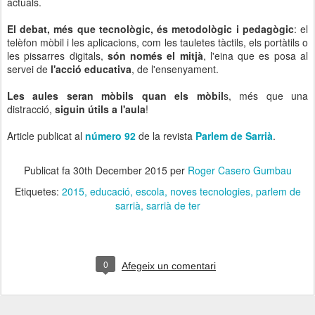
actuals.
El debat, més que tecnològic, és metodològic i pedagògic
: el
telèfon mòbil i les aplicacions, com les tauletes tàctils, els portàtils o
les pissarres digitals,
són només el mitjà
, l'eina que es posa al
servei de
l'acció educativa
, de l'ensenyament.
Les aules seran mòbils quan els mòbil
s, més que una
distracció,
siguin útils a l'aula
!
Article publicat al
número 92
de la revista
Parlem de Sarrià
.
Publicat fa
30th December 2015
per
Roger Casero Gumbau
Etiquetes:
2015
educació
escola
noves tecnologies
parlem de
sarrià
sarrià de ter
0
Afegeix un comentari