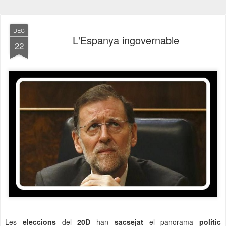
DEC
L'Espanya ingovernable
22
Les
eleccions
del
20D
han
sacsejat
el panorama
polític