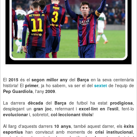
El
2015
és el
segon millor any
del
Barça
en la seva centenària
història! El
primer
, ja ho sabem, va ser el del
sextet
de l'equip de
Pep Guardiola
, l'any
2009
.
La darrera
dècada
del
Barça
de futbol ha estat
prodigiosa
,
desplegant un
gran joc
, refermant i
excel·lint en l'estil
, fent-lo
evolucionar
i, sobretot,
col·leccionant títols
!
Al llarg d'aquests darrers
10 anys
, també aquest darrer, els
èxits
esportius
han conviscut amb moments de
crisi institucional
,