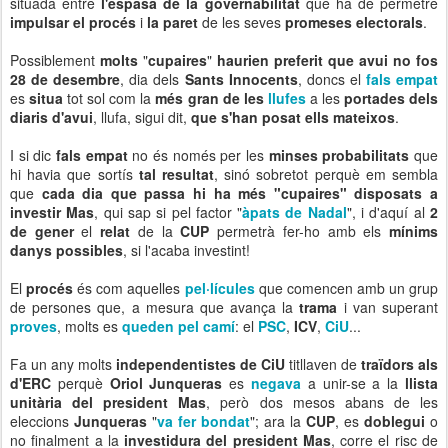
situada entre
l'espasa de la governabilitat
que ha de permetre
impulsar el procés
i
la paret
de les seves
promeses electorals
.
Possiblement
molts
"
cupaires
"
haurien preferit que avui no fos
28 de desembre
, dia dels
Sants Innocents
, doncs el
fals empat
es
situa
tot sol com la
més gran de les
llufes
a les
portades dels
diaris d'avui
, llufa, sigui dit,
que s'han posat ells mateixos
.
I si dic
fals empat
no és només per les
minses probabilitats
que
hi havia que sortís
tal resultat
, sinó sobretot perquè em sembla
que
cada dia que passa hi ha més "cupaires" disposats a
investir Mas
, qui sap si pel factor "
àpats de Nadal
", i d'aquí al
2
de gener
el
relat
de la
CUP
permetrà fer-ho amb els
mínims
danys possibles
, si l'acaba investint!
El
procés
és com aquelles
pel·lícules
que comencen amb un grup
de persones que, a mesura que avança la
trama
i van superant
proves
, molts es
queden pel camí
: el
PSC
,
ICV
,
CiU
...
Fa un any molts
independentistes de CiU
titllaven de
traïdors als
d'ERC
perquè
Oriol Junqueras
es
negava
a unir-se a la
llista
unitària del president Mas
, però dos mesos abans de les
eleccions
Junqueras
"
va fer bondat
"; ara la
CUP
, es
doblegui
o
no finalment a la
investidura del president Mas
, corre el risc de