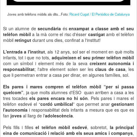
Joves amb telèfons mòbils als dits...Foto:
Ricard Cugat / El Periódico de Catalunya
Si un alumne de
secundària
és
enxampat a classe amb el seu
telèfon mòbil
a la mà corre el risc d'ésser
castigat
amb el telèfon
mòbil
retingut
durant uns dies, confinat a l'institut!
L'entrada a l'institut
, als 12 anys, sol ser el moment en què molts
infants, tot i que no tots,
adquireixen el seu primer telèfon mòbil
com un símbol i element més de la seva
creixent autonomia i
responsabilitat
; l'altre element solen ser les
claus de casa
, les
que li permetran entrar a casa per dinar, en algunes famílies, sol.
Els pares i mares compren el telèfon mòbil “per si passa
quelcom”
, ja que molts alumnes d'ESO quan arriben a casa a les
tres tocades
els pares encara no hi són
. Pels pares i mares el
telèfon esdevé el “
cordó umbilical
” que permet anar
gestionant
l'autonomia
i responsabilitat dels infants a mesura que es que es
fan
joves
al llarg de l'
adolescència
.
Pels fills i filles
el telèfon mòbil esdevé
, sobretot,
la principal
eina de comunicació i relació amb els seus amics i companys
,