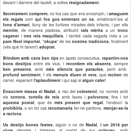
davant i darrere del taulell, a voltes
resignadament
.
Secretament comprem
, no fos cas que ens enxampin, i
amaguem
els regals
com
qui fos gos enterrant un os
, entaforant-los al
fons d'armari
, lluny de les furtives mirades dels infants; i per ells
mentim
, de manera piadosa, atribuint
tals mèrits
a un
tronc
caganer
i
tres reis maquillats
, i també cada vegada més a un
pare Noel importat
, "
okupa
" de les
nostres tradicions
, finalment
(vés què hi farem!)
adoptat
.
Brindem amb cava ben tips
en àpats consecutius,
repartint-nos
bons desitjos
entre els vius; i
recordem els absents
, sempre
ben presents
, amb
més silencis que paraules
, però amb
profund sentiment
. I els
menuts diuen el vers
, que
reciten
de
carrer, esperant
l'aplaudiment
i qui sap si
algun caler
!
Ensucrem massa el Nadal
, a risc del
colesterol
, no només amb
els
torrons
,
tortells de reis
amb faves i
polvorons
; fins i tot
aquesta postal
, que és
més present que regal
, l'endocrí la
prohibiria
, o en tot cas
recomanaria
fer-ne partions,
menjar-se-la
a racions
.
Us desitjo bones festes
, siguin o no de
Nadal
,
i un 2016 per
viure
alegries i tristeses al costat de qui
vulgueu
, amb