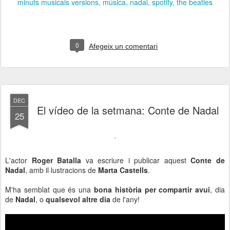
minuts musicals versions
música
nadal
spotify
the beatles
0
Afegeix un comentari
DEC
El vídeo de la setmana: Conte de Nadal
25
L'actor
Roger Batalla
va escriure i publicar aquest
Conte de
Nadal
, amb il·lustracions de
Marta Castells
.
M'ha semblat que és una
bona història per compartir avui
, dia
de
Nadal
, o
qualsevol altre dia
de l'any!