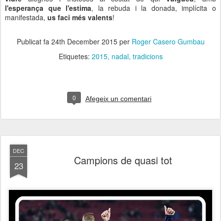
l'esperança que l'estima
, la rebuda i la donada, implícita o
manifestada,
us faci més valents
!
Publicat fa
24th December 2015
per
Roger Casero Gumbau
Etiquetes:
2015
nadal
tradicions
0
Afegeix un comentari
DEC
Campions de quasi tot
23