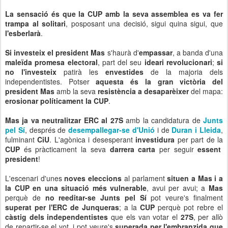
La sensació és que la CUP amb la seva assemblea es va fer
trampa al solitari
, posposant una decisió, sigui quina sigui, que
l'esberlarà
.
Si investeix el president Mas
s'haurà d'
empassar
, a banda d'una
maleïda promesa electoral
, part del seu
ideari revolucionari
;
si
no l'investeix
patirà les
envestides
de la majoria dels
independentistes. Potser
aquesta és la gran victòria del
president Mas
amb la seva
resistència a desaparèixer
del mapa:
erosionar políticament la CUP
.
Mas ja va neutralitzar ERC al 27S
amb la candidatura de
Junts
pel Sí
, després de
desempallegar-se d'Unió
i de
Duran i Lleida
,
fulminant
CiU
. L'agònica i desesperant
investidura
per part de la
CUP
és pràcticament la seva
darrera carta
per seguir
essent
president
!
L'escenari d'unes
noves eleccions
al parlament
situen a Mas i a
la CUP en una situació més vulnerable
, avui per avui; a
Mas
perquè de
no reeditar-se Junts pel Sí
pot veure's finalment
superat per l'ERC de Junqueras
; a la
CUP
perquè pot rebre el
càstig dels independentistes
que els van votar el
27S
, per allò
de repartir-se el vot, i pot veure's
superada per l'embranzida que