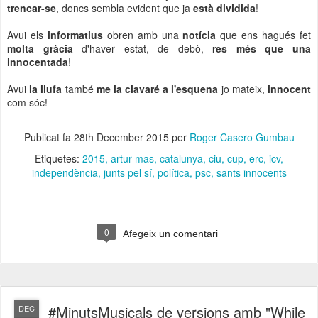
trencar-se
, doncs sembla evident que ja
està dividida
!
Avui els
informatius
obren amb una
notícia
que ens hagués fet
molta gràcia
d'haver estat, de debò,
res més que una
innocentada
!
Avui
la llufa
també
me la clavaré a l'esquena
jo mateix,
innocent
com sóc!
Publicat fa
28th December 2015
per
Roger Casero Gumbau
Etiquetes:
2015
artur mas
catalunya
ciu
cup
erc
icv
independència
junts pel sí
política
psc
sants innocents
0
Afegeix un comentari
#MinutsMusicals de versions amb "While
DEC