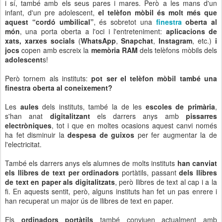
i sí, també amb els seus pares i mares. Però a les mans d'un
infant, d'un pre adolescent,
el telèfon mòbil és molt més que
aquest “cordó umbilical”
, és sobretot una
finestra
oberta al
món
, una porta oberta a l'oci i l'entreteniment:
aplicacions de
xats, xarxes socials
(
WhatsApp
,
Snapchat
,
Instagram
, etc.)
i
jocs
copen amb escreix la
memòria RAM
dels telèfons mòbils dels
adolescent
s!
Però tornem als instituts:
pot ser el telèfon mòbil també una
finestra oberta al coneixement?
Les
aules
dels instituts, també la de les
escoles de primària
,
s'han anat
digitalitzant
els darrers anys amb
pissarres
electròniques
, tot i que en moltes ocasions aquest canvi només
ha fet disminuir la
despesa de guixos
per fer augmentar la de
l'electricitat.
També els darrers anys els alumnes de molts instituts
han canviat
els llibres de text per ordinadors
portàtils, passant
dels llibres
de text en paper als digitalitzats
, però llibres de text al cap i a la
fi. En aquests sentit, però, alguns instituts han fet un pas enrere i
han recuperat un major ús de llibres de text en paper.
Els
ordinadors portàtils
també conviuen actualment amb