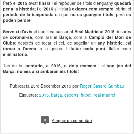
Però el
2015
aviat
finarà
i el repòquer de títols d'enguany
quedarà
per a la història
; i el
2016
s'iniciarà
exigent com sempre
, obrint el
període de la temporada
en que
no es guanyen títols
, però
es
poden perdre
!
Serveixi d'avís
el que li va passar al
Real Madrid al 2015
després
de
coronar-se
, com ara el
Barça
, com a
Campió del Món de
Clubs
: després de tocar el cel, de segellar un
any històric
, cal
tornar a l'arena
, a la gespa, i
lluitar cada punt
, lluitar cada
eliminatòria
.
Tan de bo
perdurin
, al
2016
, el
dolç moment
i el
bon joc del
Barça
:
només així arribaran els títols!
Publicat fa
23rd December 2015
per
Roger Casero Gumbau
Etiquetes:
2015
barça
esports
futbol
real madrid
0
Afegeix un comentari