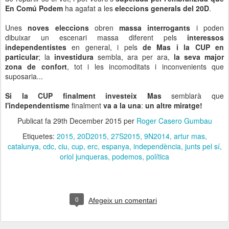
En Comú Podem
ha agafat a les
eleccions generals del 20D
.
Unes
noves eleccions
obren
massa interrogants
i poden
dibuixar un escenari massa diferent pels
interessos
independentistes
en general, i pels
de Mas i la CUP en
particular
; la
investidura
sembla, ara per ara,
la seva major
zona de confort
, tot i les incomoditats i inconvenients que
suposaria...
Si la CUP finalment investeix Mas
semblarà que
l'independentisme
finalment
va a la una
:
un altre miratge!
Publicat fa
29th December 2015
per
Roger Casero Gumbau
Etiquetes:
2015
20D2015
27S2015
9N2014
artur mas
catalunya
cdc
ciu
cup
erc
espanya
independència
junts pel sí
oriol junqueras
podemos
política
0
Afegeix un comentari