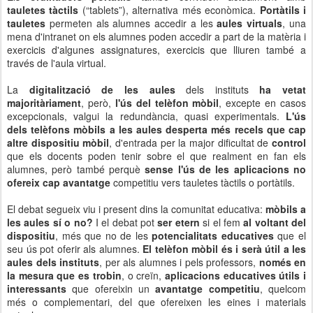
tauletes tàctils
(“tablets”), alternativa més econòmica.
Portàtils i
tauletes
permeten als alumnes accedir a les
aules virtuals
, una
mena d'intranet on els alumnes poden accedir a part de la matèria i
exercicis d'algunes assignatures, exercicis que lliuren també a
través de l'aula virtual.
La
digitalització de les aules
dels instituts
ha vetat
majoritàriament
, però,
l'ús del telèfon mòbil
, excepte en casos
excepcionals, valgui la redundància, quasi experimentals.
L'ús
dels telèfons mòbils a les aules desperta més recels que cap
altre dispositiu mòbil
, d'entrada per la major dificultat de
control
que els docents poden tenir sobre el que realment en fan els
alumnes, però també perquè
sense l'ús de les aplicacions no
ofereix cap avantatge
competitiu vers tauletes tàctils o portàtils.
El debat segueix viu i present dins la comunitat educativa:
mòbils a
les aules sí o no?
I el debat pot
ser etern
si el fem
al voltant del
dispositiu
, més que no de les
potencialitats educatives
que el
seu ús pot oferir als alumnes.
El telèfon mòbil és i serà útil a les
aules dels instituts
, per als alumnes i pels professors,
només en
la mesura que es trobin
, o creïn,
aplicacions educatives útils i
interessants
que ofereixin un
avantatge competitiu
, quelcom
més o complementari, del que ofereixen les eines i materials