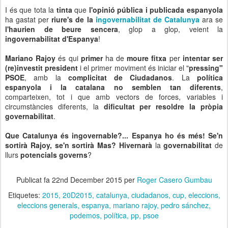
I és que tota la
tinta
que
l'opinió pública i publicada espanyola
ha gastat per
riure's de la
ingovernabilitat de Catalunya
ara se
l'haurien de beure sencera
, glop a glop, veient la
ingovernabilitat d'Espanya
!
Mariano Rajoy
és qui
primer
ha de
moure fitxa
per
intentar ser
(re)investit president
i el primer moviment és iniciar el "
pressing"
PSOE
, amb la
complicitat de Ciudadanos
. La
política
espanyola i la catalana no semblen tan diferents
,
comparteixen, tot i que amb vectors de forces, variables i
circumstàncies diferents, la
dificultat per resoldre la pròpia
governabilitat
.
Que Catalunya és ingovernable?... Espanya ho és més! Se'n
sortirà Rajoy, se'n sortirà Mas?
Hivernarà
la
governabilitat
de
llurs
potencials governs
?
Publicat fa
22nd December 2015
per
Roger Casero Gumbau
Etiquetes:
2015
20D2015
catalunya
ciudadanos
cup
eleccions
eleccions generals
espanya
mariano rajoy
pedro sánchez
podemos
política
pp
psoe