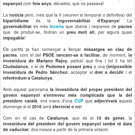
espanyol
com
feia anys
, dècades, que no passava!
La
notícia
però, més que la fi (veurem si temporal o definitiva) del
bipartidisme
és la
ingovernabilitat d'Espanya
! La
governabilitat
és més
incerta
que oberta i requereix de
pactes
que, de produir-se, tindran un
preu molt alt
, per alguns quasi
impagable
!
Els partits ja han començat a llençar
missatges en clau de
pactes
, com el del
PSOE tancant-se a facilitar
, de moment,
la
investidura de Mariano Rajoy
, petició que fins i tot li ha fet
Ciudadanos
, o el de
Podemos posant preu
a una
(im)possible
investidura de Pedro Sánchez:
acceptar el
dret a decidir
i el
referèndum a Catalunya
.
Amb aquest panorama
la investidura del proper president del
govern espanyol s'entreveu més complicada que la del
president català
, ens mans d'una
CUP
que
adjectivarà
aquest
diumenge si el
2016
serà
electoral o no
!
Com en el cas de
Catalunya
, que és el
10 de gener
, la
investidura del president del govern espanyol també té data
de caducitat
: dos mesos a partir de la primera votació.