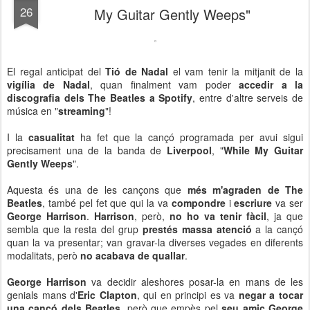
26
My Guitar Gently Weeps"
El regal anticipat del
Tió de Nadal
el vam tenir la mitjanit de la
vigília de Nadal
, quan finalment vam poder
accedir a la
discografia dels The Beatles a Spotify
, entre d'altre serveis de
música en "
streaming
"!
I la
casualitat
ha fet que la cançó programada per avui sigui
precisament una de la banda de
Liverpool
, "
While My Guitar
Gently Weeps
".
Aquesta és una de les cançons que
més m'agraden de The
Beatles
, també pel fet que qui la va
compondre
i
escriure
va ser
George Harrison
.
Harrison
, però,
no ho va tenir fàcil
, ja que
sembla que la resta del grup
prestés massa atenció
a la cançó
quan la va presentar; van gravar-la diverses vegades en diferents
modalitats, però
no acabava de quallar
.
George Harrison
va decidir aleshores posar-la en mans de les
genials mans d'
Eric Clapton
, qui en principi es va
negar a tocar
una cançó dels Beatles
, però que empès pel
seu amic George