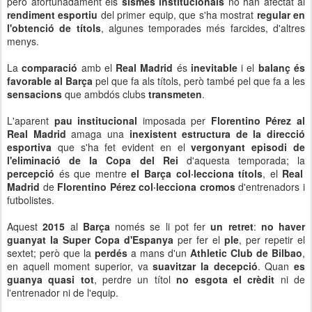
però afortunadament els
sismes institucionals
no han afectat al
rendiment esportiu
del primer equip, que s'ha mostrat
regular en
l'obtenció de títols
, algunes temporades més farcides, d'altres
menys.
La
comparació
amb el
Real Madrid
és
inevitable
i el
balanç és
favorable al Barça
pel que fa als títols, però també pel que fa a les
sensacions
que ambdós clubs
transmeten
.
L'aparent
pau institucional
imposada per
Florentino Pérez al
Real Madrid
amaga una
inexistent estructura de la direcció
esportiva
que s'ha fet evident en el
vergonyant episodi de
l'eliminació de la Copa del Rei
d'aquesta temporada; la
percepció
és que mentre
el Barça col·lecciona títols
, el
Real
Madrid
de
Florentino Pérez col·lecciona cromos
d'entrenadors i
futbolistes.
Aquest
2015
al
Barça
només se li pot fer
un retret
:
no haver
guanyat la Super Copa d'Espanya
per fer el
ple
, per repetir el
sextet; però que la
perdés
a mans d'un
Athletic Club de Bilbao
,
en aquell moment superior, va
suavitzar la decepció
. Quan
es
guanya quasi tot
, perdre un títol
no esgota el crèdit
ni de
l'entrenador ni de l'equip.