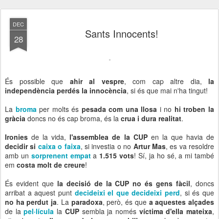
DEC
Sants Innocents!
28
És possible que
ahir al vespre
, com cap altre dia,
la
independència perdés la innocència
, si és que mai n'ha tingut!
La
broma
per molts és
pesada com una llosa
i no
hi troben la
gràcia
doncs no és cap broma, és la
crua i dura realitat
.
Ironies
de la vida,
l'assemblea de la CUP
en la que havia de
decidir si
caixa o faixa
, si investia o no
Artur Mas
, es va resoldre
amb un
sorprenent empat
a
1.515 vots
! Sí, ja ho sé, a mi també
em
costa molt de creure
!
És evident que
la decisió de la CUP no és gens fàcil
, doncs
arribat a aquest punt
decideixi el que decideixi perd
, si és que
no ha perdut ja
. La
paradoxa
, però, és que
a aquestes alçades
de la
pel·lícula
la
CUP
sembla ja només
víctima d'ella mateixa
,