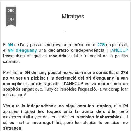
DEC
Miratges
29
El
9N
de l'any passat semblava un referèndum, el
27S
un plebiscit,
el
9N d'enguany
una
declaració d'independència
i l'
ANECUP
l'assemblea en què es
resoldria
el futur immediat de la política
catalana.
Però no,
el 9N de l'any passat no va ser ni una consulta
,
el 27S
no va ser un plebiscit
, la
declaració del 9N d'enguany la van
incomplir
els propis signants i
l'ANECUP es va cloure amb un
sospitós empat
que, lluny de
resoldre l'equació
, la va
complicar
més encara!
Vés que la independència no sigui com les utopies
, que t'hi
apropes i quasi
les toques amb la punta dels dits
, però
aleshores s'allunyen de nou, i de nou
semblen inabastables
... I
sí, és molt el
recorregut fet
, però les utopies tenen això:
no
s'atrapen
!