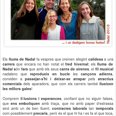
Els
llums de Nadal
fa vespres que cremen afegint
calidesa
a uns
carrers
que encara no han notat el
fred hivernal
; els
llums de
Nadal s
ón
fars
que amb els seus
cants de sirenes
, el
fil musical
nadalenc que
reprodueix en bucle
les
cançons adients
,
conviden a
passejar-s'hi i deixar-se atrapar
pels
atractius
comercials
dels aparadors, que com els carrers també
llueixen
les millors gales
!
Comprem
il·lusions i esperances
, confiant que no siguin falses,
que
ens emboliquen
amb traça, que no amb paper d'estrassa
sinó amb un de ben lluent,
contractes laborals
tan
temporals
com possiblement
precaris
, però és el que hi ha i es fa el que toca,