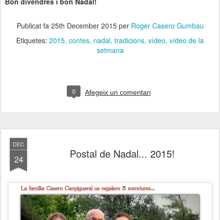
Bon divendres i bon Nadal!
Publicat fa
25th December 2015
per
Roger Casero Gumbau
Etiquetes:
2015
contes
nadal
tradicions
vídeo
vídeo de la
setmana
0
Afegeix un comentari
DEC
Postal de Nadal... 2015!
24