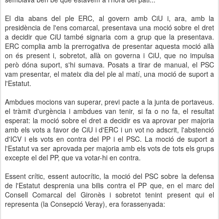
El dia abans del ple ERC, al govern amb CiU i, ara, amb la
presidència de l'ens comarcal, presentava una moció sobre el dret
a decidir que CiU també signaria com a grup que la presentava.
ERC complia amb la prerrogativa de presentar aquesta moció allà
on és present i, sobretot, allà on governa i CiU, que no impulsa
però dóna suport, s'hi sumava. Posats a tirar de manual, el PSC
vam presentar, el mateix dia del ple al matí, una moció de suport a
l'Estatut.
Ambdues mocions van superar, previ pacte a la junta de portaveus.
el tràmit d'urgència i ambdues van tenir, si fa o no fa, el resultat
esperat: la moció sobre el dret a decidir es va aprovar per majoria
amb els vots a favor de CiU i d'ERC i un vot no adscrit, l'abstenció
d'ICV i els vots en contra del PP i el PSC. La moció de suport a
l'Estatut va ser aprovada per majoria amb els vots de tots els grups
excepte el del PP, que va votar-hi en contra.
Essent crític, essent autocrític, la moció del PSC sobre la defensa
de l'Estatut desprenia una bilis contra el PP que, en el marc del
Consell Comarcal del Gironès i sobretot tenint present qui el
representa (la Consepció Veray), era forassenyada: