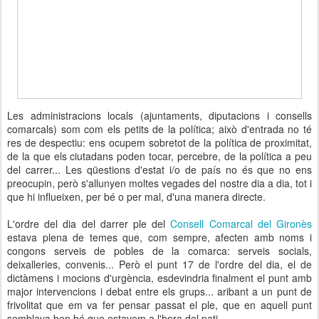
Les administracions locals (ajuntaments, diputacions i consells
comarcals) som com els petits de la política; això d'entrada no té
res de despectiu: ens ocupem sobretot de la política de proximitat,
de la que els ciutadans poden tocar, percebre, de la política a peu
del carrer... Les qüestions d'estat i/o de país no és que no ens
preocupin, però s'allunyen moltes vegades del nostre dia a dia, tot i
que hi influeixen, per bé o per mal, d'una manera directe.
L'ordre del dia del darrer ple del
Consell Comarcal del Gironès
estava plena de temes que, com sempre, afecten amb noms i
congons serveis de pobles de la comarca: serveis socials,
deixalleries, convenis... Però el punt 17 de l'ordre del dia, el de
dictàmens i mocions d'urgència, esdevindria finalment el punt amb
major intervencions i debat entre els grups... aribant a un punt de
frivolitat que em va fer pensar passat el ple, que en aquell punt
semblava ben bé que estavem a l'hora del pati...