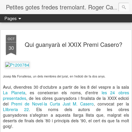
Petites gotes fredes tremolant. Roger Casero Gumbau. Girona
Pages
OCT
Qui guanyarà el XXIX Premi Casero?
30
Josep Ma Fonalleras, un dels membres del jurat, en l'edició de fa dos anys.
Avui, divendres 30 d'octubre a partir de les 8 del vespre a la sala
La Planeta
, es coneixeran els noms, d'entre
les 24 obres
presentades
, de les obres guanyadora i finalista de la XXIX edició
del
Premi de Novel·la Curta Just M. Casero
, convocat per la
Llibreria 22
. Els noms dels autors de les obres
guanyadores s'afegiran a aquesta llarga llista que, malgrat els
deserts de finals dels '80 i principis dels '90, el cert és que fa molt
goig!.