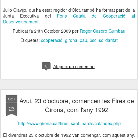
Julio Clavijo, qui ha estat regidor d'Olot, també ha format part de la
Junta Executiva del
Fons Català de Cooperació al
Desenvolupament
.
Publicat fa
24th October 2009
per
Roger Casero Gumbau
Etiquetes:
cooperació
girona
pau
psc
solidaritat
0
Afegeix un comentari
Avui, 23 d'octubre, comencen les Fires de
OCT
23
Girona, com l'any 1992
http://www.girona.cat/fires_sant_narcis/cat/index.php
El divendres 23 d'octubre de 1992 van començar, com aquest any,