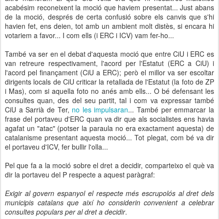
acabésim reconeixent la moció que haviem presentat... Just abans
de la moció, després de certa confusió sobre els canvis que s'hi
havien fet, ens deien, tot amb un ambient molt distès, si encara hi
votariem a favor... I com ells (i ERC i ICV) vam fer-ho...
També va ser en el debat d'aquesta moció que entre CiU i ERC es
van retreure respectivament, l'acord per l'Estatut (ERC a CiU) i
l'acord pel finançament (CiU a ERC); però el millor va ser escoltar
dirigents locals de CiU criticar la retallada de l'Estatut (la foto de ZP
i Mas), com si aquella foto no anés amb ells... O bé defensant les
consultes quan, des del seu partit, tal i com va expressar també
CiU a Sarrià de Ter,
no les impulsaran
... També per emmarcar la
frase del portaveu d'ERC quan va dir que als socialistes ens havia
agafat un "atac" (potser la paraula no era exactament aquesta) de
catalanisme presentant aquesta moció... Tot plegat, com bé va dir
el portaveu d'ICV, fer bullir l'olla...
Pel que fa a la moció sobre el dret a decidir, comparteixo el què va
dir la portaveu del P respecte a aquest paràgraf:
Exigir al govern espanyol el respecte més escrupolós al dret dels
municipis catalans que així ho considerin convenient a celebrar
consultes populars per al dret a decidir
.