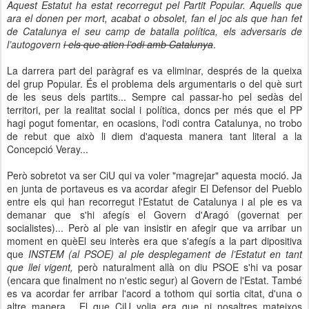
Aquest Estatut ha estat recorregut pel Partit Popular. Aquells que
ara el donen per mort, acabat o obsolet, fan el joc als que han fet
de Catalunya el seu camp de batalla política, els adversaris de
l’autogovern
i els que atien l’odi amb Catalunya
.
La darrera part del paràgraf es va eliminar, després de la queixa
del grup Popular. És el problema dels argumentaris o del què surt
de les seus dels partits... Sempre cal passar-ho pel sedàs del
territori, per la realitat social i política, doncs per més que el PP
hagi pogut fomentar, en ocasions, l'odi contra Catalunya, no trobo
de rebut que això li diem d'aquesta manera tant literal a la
Concepció Veray...
Però sobretot va ser CiU qui va voler "magrejar" aquesta moció. Ja
en junta de portaveus es va acordar afegir El Defensor del Pueblo
entre els qui han recorregut l'Estatut de Catalunya i al ple es va
demanar que s'hi afegís el Govern d'Aragó (governat per
socialistes)... Però al ple van insistir en afegir que va arribar un
moment en quèEl seu interès era que s'afegís a la part dipositiva
que
INSTEM (al PSOE) al ple desplegament de l’Estatut en tant
que llei vigent,
però naturalment allà on diu PSOE s'hi va posar
(encara que finalment no n'estic segur) al Govern de l'Estat. També
es va acordar fer arribar l'acord a tothom qui sortia citat, d'una o
altre manera... El que CiU volia era que ni nosaltres mateixos