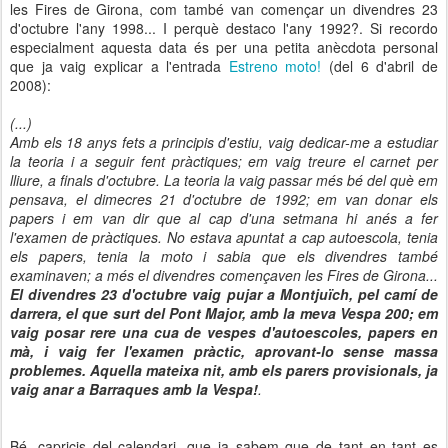
les Fires de Girona, com també van començar un divendres 23
d'octubre l'any 1998... I perquè destaco l'any 1992?. Si recordo
especialment aquesta data és per una petita anècdota personal
que ja vaig explicar a l'entrada
Estreno moto!
(del 6 d'abril de
2008):
(...)
Amb els 18 anys fets a principis d'estiu, vaig dedicar-me a estudiar
la teoria i a seguir fent pràctiques; em vaig treure el carnet per
lliure, a finals d'octubre. La teoria la vaig passar més bé del què em
pensava, el dimecres 21 d'octubre de 1992; em van donar els
papers i em van dir que al cap d'una setmana hi anés a fer
l'examen de pràctiques. No estava apuntat a cap autoescola, tenia
els papers, tenia la moto i sabia que els divendres també
examinaven; a més el divendres començaven les Fires de Girona...
El divendres 23 d'octubre vaig pujar a Montjuïch, pel camí de
darrera, el que surt del Pont Major, amb la meva Vespa 200; em
vaig posar rere una cua de vespes d'autoescoles, papers en
mà, i vaig fer l'examen pràctic, aprovant-lo sense massa
problemes. Aquella mateixa nit, amb els parers provisionals, ja
vaig anar a Barraques amb la Vespa!
.
Bé, capricis del calendari, que ja sabem que de tant en tant es