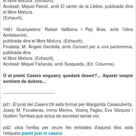
el llibre Mixtura. (Exhaurit).
Accèssit: Miquel Pairolí, amb El carrer de la Llebre, publicada dins
el llibre Mixtura.
(Exhaurit).
1981 Guanyadors: Rafael Vallbona i Pep Bras, amb l’obra
Amfetamínic,
publicada dins el llibre Mixtura. (Exhaurit).
Finalista: M. Àngels Gardella, amb Concert per a una pantomima,
publicada dins
el llibre Mixtura. (Exhaurit).
Accèssit: Miquel Fañanàs, amb Susqueda. (Ed. Columna).
O el premi Casero enguany quedarà desert?... Aquest vespre
sortirem de dubtes...
----------------------------------
pd1: El jurat del
Casero'09
està format per Margarida Casacuberta,
Josep M. Fonalleras, Imma Merino, Vicenç Pagès, Eva Vázquez i
Guillem Terribas,que actua de secretari sense vot.
pd2: clica l'enllaç per veure les entrades d'aquest bloc sota
l'etiqueta
premi just m casero