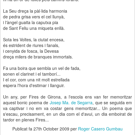
La Seu dreça la pàl·lida harmonia
de pedra grisa vers el cel llunyà,
i l'àngel guaita la caputxa pia
de Sant Feliu una miqueta enllà.
Sota les Voltes, la ciutat encesa,
és estrident de riures i fanals,
i cenyida de fosca, la Devesa
dreça milers de branques immortals.
Fa una boira que sembla un vel de fada,
sonen el clarinet i el tamborí...
I el cor, com una nit molt estrellada
espera l'hora d'estimar i llanguir.
Un any, per Fires de Girona, a l'escola ens van fer memoritzar
aquest bonic poema de
Josep Ma. de Segarra
, que se seguida em
va captivar i no em va costar gens memoritzar... Un poema que
s'escau, precisament, en un dia com el d'avui, un dia emboirat de
tardor en plenes Fires...
Publicat fa
27th October 2009
per
Roger Casero Gumbau