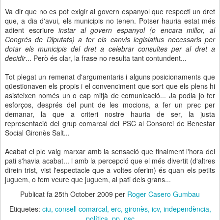
Va dir que no es pot exigir al govern espanyol que respecti un dret
que, a dia d'avui, els municipis no tenen. Potser hauria estat més
adient escriure
instar al govern espanyol (o encara millor, al
Congrés de Diputats) a fer els canvis legislatius necessaris per
dotar els municipis del dret a celebrar consultes per al dret a
decidir
... Però és clar, la frase no resulta tant contundent...
Tot plegat un remenat d'argumentaris i alguns posicionaments que
qüestionaven els propis i el convenciment que sort que els plens hi
asisteixen només un o cap mitjà de comunicació... Ja podia jo fer
esforços, després del punt de les mocions, a fer un prec per
demanar, la que a criteri nostre hauria de ser, la justa
representació del grup comarcal del PSC al Consorci de Benestar
Social Gironès Salt...
Acabat el ple vaig marxar amb la sensació que finalment l'hora del
pati s'havia acabat... i amb la percepció que el més divertit (d'altres
direin trist, vist l'espectacle que a voltes oferim) és quan els petits
juguem, o fem veure que juguem, al pati dels grans...
Publicat fa
25th October 2009
per
Roger Casero Gumbau
Etiquetes:
ciu
consell comarcal
erc
gironès
icv
independència
política
pp
psc