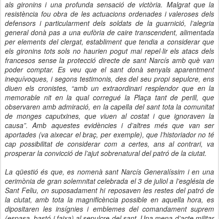
als gironins i una profunda sensació de victòria. Malgrat que la
resistència fou obra de les actuacions ordenades i valeroses dels
defensors i particularment dels soldats de la guarnició, l’alegria
general donà pas a una eufòria de caire transcendent, alimentada
per elements del clergat, establiment que tendia a considerar que
els gironins tots sols no
haurien pogut mai repel·lir els atacs dels
francesos sense la protecció directe de sant Narcís amb què van
poder comptar. Es veu que el sant donà senyals aparentment
inequívoques, i segons testimonis, des del seu propi sepulcre, ens
diuen els cronistes, “amb un extraordinari resplendor que
en la
memorable nit en la qual corregué la Plaça tant de perill, que
observaren amb admiració, en la capella del sant tota la comunitat
de monges caputxines, que viuen al costat i que ignoraven la
causa”. Amb aquestes evidències i d’altres més que van ser
aportades (va aixecar el braç, per exemple), que l’historiador no té
cap possibilitat de considerar
com a certes, ans al contrari, va
prosperar la convicció de l’ajut sobrenatural del patró de la ciutat.
La qüestió és que, es nomenà sant Narcís Generalíssim i en una
cerimònia de gran solemnitat celebrada el 3 de juliol a l’església de
Sant Feliu, on suposadament hi reposaven les restes del patró de
la ciutat, amb tota la magnificència possible en aquella hora, es
dipositaren les insígnies i emblemes del comandament suprem
(espasa, bastó i faixa) al sepulcre del sant. Una mena d’acte militar