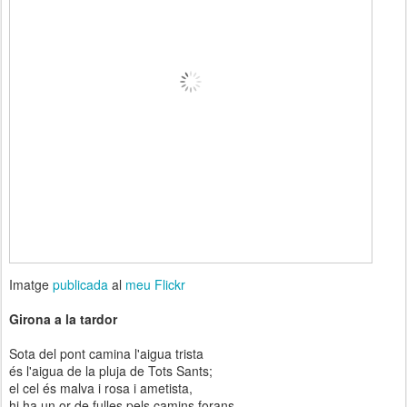
Imatge
publicada
al
meu Flickr
Girona a la tardor
Sota del pont camina l'aigua trista
és l'aigua de la pluja de Tots Sants;
el cel és malva i rosa i ametista,
hi ha un or de fulles pels camins forans.