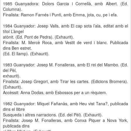
1985 Guanyadora: Dolors Garcia i Cornellà, amb Albert. (Ed.
Columna).
Finalista: Ramon Farnés i Punti, amb Emma, jota, cu, pe i efa.
1984 Guanyador: Josep Valls, amb El cap sota l’ala, editat amb el
títol L’àngel
atònit. (Ed. Pont de Pedra). (Exhaurit).
Finalista: M. Mercè Roca, amb Vestit de verd i blanc. Publicada
dins Ben estret.
(Ed. El llamp). (Exhaurit).
1983 Guanyador: Josep M. Fonalleras, amb El rei del Mambo. (Ed.
del Pèl,
exhaurit).
Finalista: Josep Gregori, amb Tirar les cartes. (Edicions Bromera).
(Exhaurit).
Accèssit: Anna Dodas, amb Esbossos per a un rèquiem.
1982 Guanyador: Miquel Fañanàs, amb Heu vist Tana?, publicada
dins el llibre
Susqueda i altres narracions. (Ed. del Pèl). (Exhaurit).
Finalista: Josep M. Fonalleras, amb Conxa Piquer a Nova York,
publicada dins