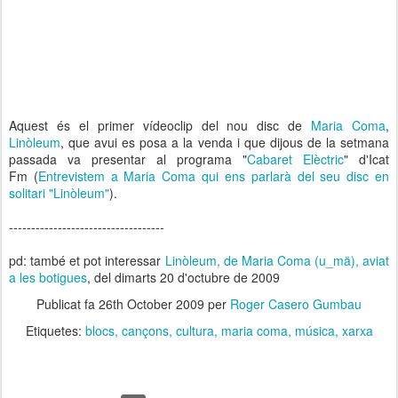
Aquest és el primer vídeoclip del nou disc de
Maria Coma
,
Linòleum
, que avui es posa a la venda i que dijous de la setmana
passada va presentar al programa "
Cabaret Elèctric
" d'Icat
Fm (
Entrevistem a Maria Coma qui ens parlarà del seu disc en
solitari "Linòleum"
).
-----------------------------------
pd: també et pot interessar
Linòleum, de Maria Coma (u_mä), aviat
a les botigues
, del dimarts 20 d'octubre de 2009
Publicat fa
26th October 2009
per
Roger Casero Gumbau
Etiquetes:
blocs
cançons
cultura
maria coma
música
xarxa