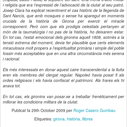
i religiós que era l’expressió de l’advocació de la ciutat al seu patró.
Josep Clara ha explicat recentment el cas històric de la llegenda de
Sant Narcís, que amb mosques o sense ha aparegut en moments
crucials de la història de Girona per exercir el
miracle
corresponent. Però com que els prodigis celestials pertanyen al
món de la taumatúrgia i no pas de la història, ho deixarem estar.
En tot cas, l’estat emocional dels gironins aquell 1808, sotmès a la
tensió extrema del moment, devia fer plausible que certs elements
miraculosos molt propers a l’espiritualitat primària i simple del poble
fossin més
acceptables que en una altra circumstància més serena
i racional.
Els més interessats en donar aquest caire transcendental a la lluita
eren els membres del clergat regular. Napoleó havia posat fi als
ordes religiosos i els havia confiscat el patrimoni. Als frares els hi
anava tot.
En tot cas, els gironins van posar-se a treballar frenèticament per
millorar les condicions militars de la ciutat.
Publicat fa
29th October 2009
per
Roger Casero Gumbau
Etiquetes:
girona
història
llibres