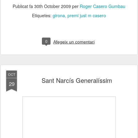
Publicat fa
30th October 2009
per
Roger Casero Gumbau
Etiquetes:
girona
premi just m casero
0
Afegeix un comentari
OCT
Sant Narcís Generalíssim
29