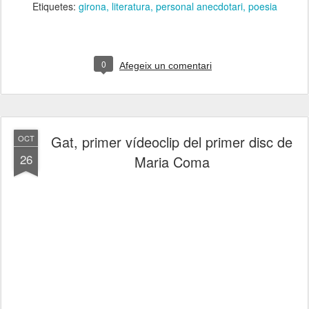
Etiquetes:
girona
literatura
personal anecdotari
poesia
0
Afegeix un comentari
Gat, primer vídeoclip del primer disc de
OCT
26
Maria Coma