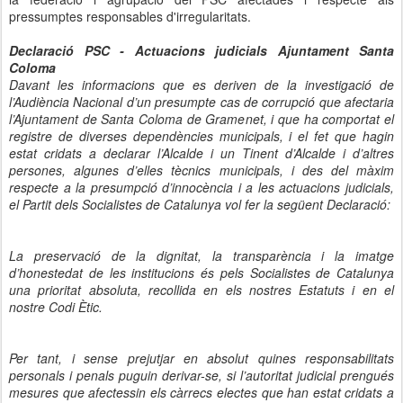
pressumptes responsables d'irregularitats.
Declaració PSC - Actuacions judicials Ajuntament Santa
Coloma
Davant les informacions que es deriven de la investigació de
l’Audiència Nacional d’un presumpte cas de corrupció que afectaria
l’Ajuntament de Santa Coloma de Gramenet, i que ha comportat el
registre de diverses dependències municipals, i el fet que hagin
estat cridats a declarar l’Alcalde i un Tinent d’Alcalde i d’altres
persones, algunes d’elles tècnics municipals, i des del màxim
respecte a la presumpció d’innocència i a les actuacions judicials,
el Partit dels Socialistes de Catalunya vol fer la següent Declaració:
La preservació de la dignitat, la transparència i la imatge
d’honestedat de les institucions és pels Socialistes de Catalunya
una prioritat absoluta, recollida en els nostres Estatuts i en el
nostre Codi Ètic.
Per tant, i sense prejutjar en absolut quines responsabilitats
personals i penals puguin derivar-se, si l’autoritat judicial prengués
mesures que afectessin els càrrecs electes que han estat cridats a