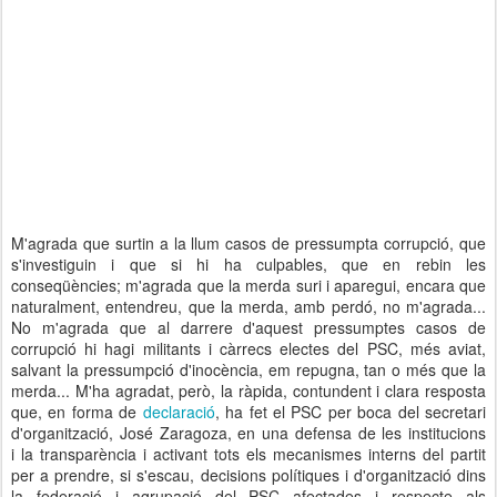
M'agrada que surtin a la llum casos de pressumpta corrupció, que
s'investiguin i que si hi ha culpables, que en rebin les
conseqüències; m'agrada que la merda suri i aparegui, encara que
naturalment, entendreu, que la merda, amb perdó, no m'agrada...
No m'agrada que al darrere d'aquest pressumptes casos de
corrupció hi hagi militants i càrrecs electes del PSC, més aviat,
salvant la pressumpció d'inocència, em repugna, tan o més que la
merda... M'ha agradat, però, la ràpida, contundent i clara resposta
que, en forma de
declaració
, ha fet el PSC per boca del secretari
d'organització, José Zaragoza, en una defensa de les institucions
i la transparència i activant tots els mecanismes interns del partit
per a prendre, si s'escau, decisions polítiques i d'organització dins
la federació i agrupació del PSC afectades i respecte als