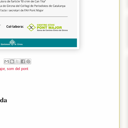
jor
,
som del pont
ada