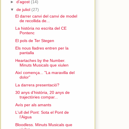
►
d’agost
(14)
▼
de juliol
(27)
El darrer canvi del canvi de model
de recollida de...
La història no escrita del CE
Pontenc
El pols de Ter Stegen
Els nous lladres entren per la
pantalla
Heartaches by the Number.
Minuts Musicals que xiulen
Així comença... "La maravilla del
dolor"
La darrera presentació?
30 anys d’història, 20 anys de
trajectòries compar...
Avís per als amants
L'ull del Pont: Sota el Pont de
l’Aigua
Bloodless. Minuts Musicals que