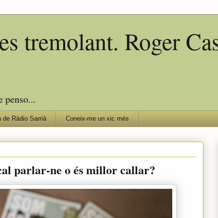
edes tremolant. Roger C
e penso...
 de Ràdio Sarrià
Coneix-me un xic més
al parlar-ne o és millor callar?