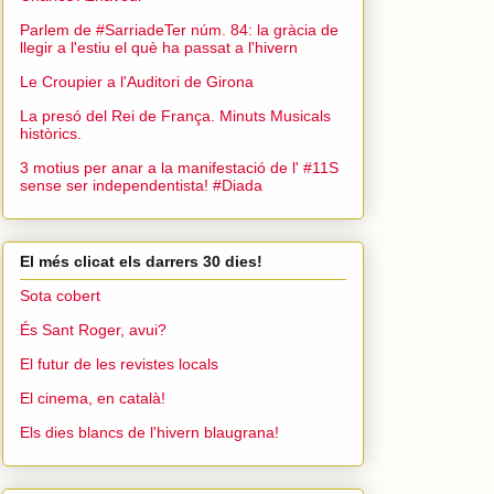
Parlem de #SarriadeTer núm. 84: la gràcia de
llegir a l'estiu el què ha passat a l'hivern
Le Croupier a l'Auditori de Girona
La presó del Rei de França. Minuts Musicals
històrics.
3 motius per anar a la manifestació de l' #11S
sense ser independentista! #Diada
El més clicat els darrers 30 dies!
Sota cobert
És Sant Roger, avui?
El futur de les revistes locals
El cinema, en català!
Els dies blancs de l'hivern blaugrana!