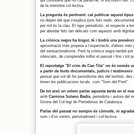
qui considera que no cal parlar-ne, ni escriure'n res. E
de la memòria col·lectiva.
La pregunta és pertinent: cal publicar aquest tipus
no depèn del que s'explica (uns fets reals, documentat
per mil és la clau. El rigor periodístic, el respecte a 
per abordar fets tan delicats com aquests amb dignitat 
La crònica negra ha tingut, té i tindrà una presèn
aproximació més propera a l’espectacle, d'altres més p
del sensacionalisme. Però la crònica negra també pot
silenciats, de comprendre millor el passat i fins i tot p
El reportatge "El crim de Can Tita" no és només un
a partir de fonts documentals, judicis i testimonis
pensar què vol dir fer periodisme des del territori, des
tenen les publicacions locals, com "Som del Pont".
De tot això en volem parlar aquesta tarda en el ma
amb
Carmina Solano Badia
, periodista i autora del r
Girona del Col·legi de Periodistes de Catalunya.
Parlar del passat no sempre és còmode, ni agrada
som i d’on venim, personalment i col·lectiva.