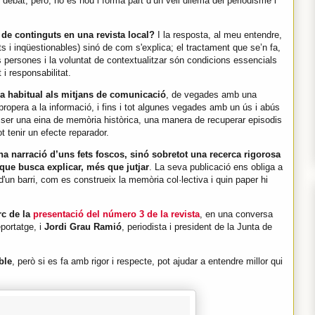
l debat, però, no és nou i forma part d’un vell dilema del periodisme i
 de continguts en una revista local?
I la resposta, al meu entendre,
s i inqüestionables) sinó de com s'explica; el tractament que se’n fa,
les persones i la voluntat de contextualitzar són condicions essencials
i responsabilitat.
cia habitual als mitjans de comunicació
, de vegades amb una
ropera a la informació, i fins i tot algunes vegades amb un ús i abús
 ser una eina de memòria històrica, una manera de recuperar episodis
ot tenir un efecte reparador.
a narració d’uns fets foscos, sinó sobretot una recerca rigorosa
 que busca explicar, més que jutjar
. La seva publicació ens obliga a
 d'un barri, com es construeix la memòria col·lectiva i quin paper hi
rc de la
presentació del número 3 de la revista
, en una conversa
eportatge, i
Jordi Grau Ramió
, periodista i president de la Junta de
ble
, però si es fa amb rigor i respecte, pot ajudar a entendre millor qui