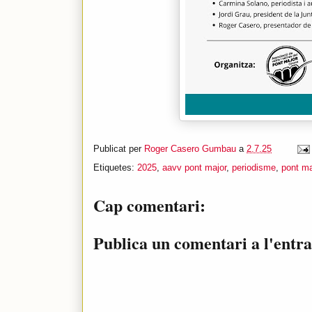
Publicat per
Roger Casero Gumbau
a
2.7.25
Etiquetes:
2025
,
aavv pont major
,
periodisme
,
pont ma
Cap comentari:
Publica un comentari a l'entr