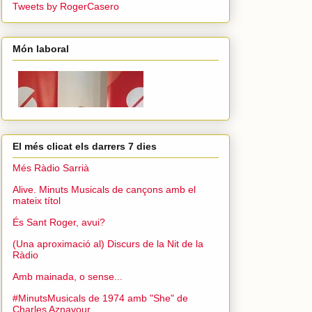
Tweets by RogerCasero
Món laboral
El més clicat els darrers 7 dies
Més Ràdio Sarrià
Alive. Minuts Musicals de cançons amb el
mateix títol
És Sant Roger, avui?
(Una aproximació al) Discurs de la Nit de la
Ràdio
Amb mainada, o sense...
#MinutsMusicals de 1974 amb "She" de
Charles Aznavour