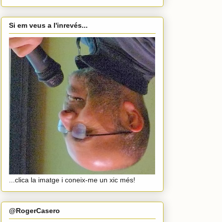
Si em veus a l'inrevés...
...clica la imatge i coneix-me un xic més!
@RogerCasero