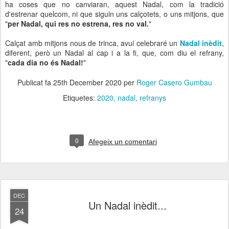
ha coses que no canviaran, aquest Nadal, com la tradició
d'estrenar quelcom, ni que siguin uns calçotets, o uns mitjons, que
"
per Nadal, qui res no estrena, res no val.
"
Calçat amb mitjons nous de trinca, avui celebraré un
Nadal inèdit
,
diferent, però un Nadal al cap i a la fi, que, com diu el refrany,
"
cada dia no és Nadal!
"
Publicat fa
25th December 2020
per
Roger Casero Gumbau
Etiquetes:
2020
nadal
refranys
0
Afegeix un comentari
DEC
Un Nadal inèdit...
24