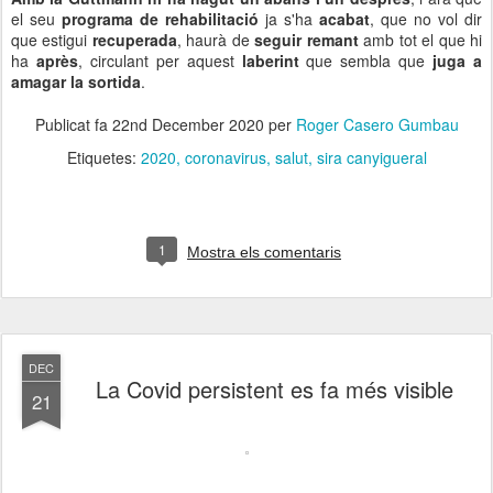
el seu
programa de rehabilitació
ja s'ha
acabat
, que no vol dir
que estigui
recuperada
, haurà de
seguir remant
amb tot el que hi
ha
après
, circulant per aquest
laberint
que sembla que
juga a
amagar la sortida
.
Publicat fa
22nd December 2020
per
Roger Casero Gumbau
Etiquetes:
2020
coronavirus
salut
sira canyigueral
1
Mostra els comentaris
DEC
La Covid persistent es fa més visible
21