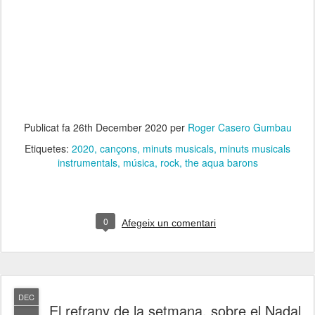
Publicat fa
26th December 2020
per
Roger Casero Gumbau
Etiquetes:
2020
cançons
minuts musicals
minuts musicals
instrumentals
música
rock
the aqua barons
0
Afegeix un comentari
DEC
El refrany de la setmana, sobre el Nadal