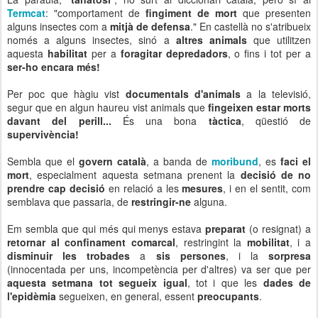
Termcat
: "comportament de
fingiment de mort
que presenten
alguns insectes com a
mitjà de defensa
." En castellà no s'atribueix
només a alguns insectes, sinó a
altres animals
que utilitzen
aquesta
habilitat
per a
foragitar depredadors
, o fins i tot per a
ser-ho encara més!
Per poc que hàgiu vist
documentals d'animals
a la televisió,
segur que en algun haureu vist animals que
fingeixen estar morts
davant del perill...
És una bona
tàctica
, qüestió de
supervivència!
Sembla que el
govern català
, a banda de
moribund
, es
faci el
mort
, especialment aquesta setmana prenent la
decisió de no
prendre cap decisió
en relació a les
mesures
, i en el sentit, com
semblava que passaria, de
restringir-ne
alguna.
Em sembla que qui més qui menys estava
preparat
(o resignat) a
retornar al confinament comarcal
, restringint la
mobilitat
, i a
disminuir les trobades
a
sis persones
, i la
sorpresa
(innocentada per uns, incompetència per d'altres) va ser que per
aquesta setmana tot segueix igual
, tot i que les
dades de
l'epidèmia
segueixen, en general, essent
preocupants
.