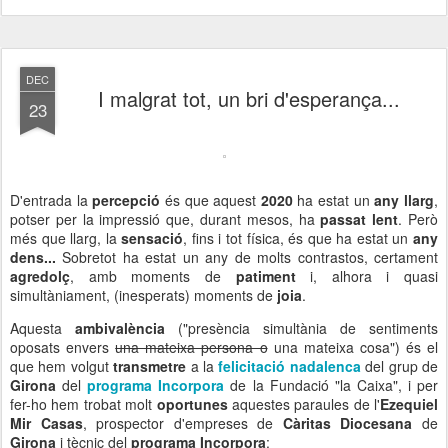
DEC
I malgrat tot, un bri d'esperança...
23
D'entrada la
percepció
és que aquest
2020
ha estat un
any llarg
,
potser per la impressió que, durant mesos, ha
passat lent
. Però
més que llarg, la
sensació
, fins i tot física, és que ha estat un
any
dens...
Sobretot ha estat un any de molts contrastos, certament
agredolç
, amb moments de
patiment
i, alhora i quasi
simultàniament, (inesperats) moments de
joia
.
Aquesta
ambivalència
("presència simultània de sentiments
oposats envers
una mateixa persona o
una mateixa cosa") és el
que hem volgut
transmetre
a la
felicitació nadalenca
del grup de
Girona
del
programa Incorpora
de la Fundació "la Caixa", i per
fer-ho hem trobat molt
oportunes
aquestes paraules de l'
Ezequiel
Mir Casas
, prospector d'empreses de
Càritas Diocesana
de
Girona
i tècnic del
programa Incorpora
: