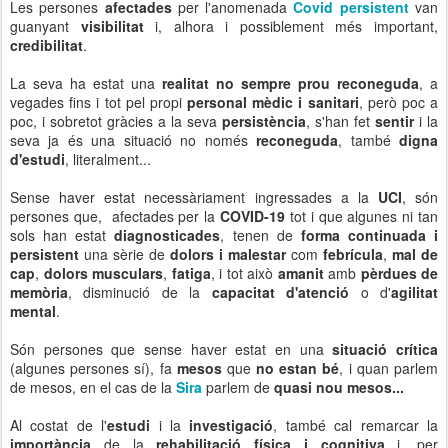
Les persones
afectades
per l'anomenada
Covid persistent
van
guanyant
visibilitat
i, alhora i possiblement més important,
credibilitat
.
La seva ha estat una
realitat no sempre prou reconeguda
, a
vegades fins i tot pel propi
personal mèdic i sanitari
, però poc a
poc, i sobretot gràcies a la seva
persistència
, s'han fet
sentir
i la
seva ja és una situació no només
reconeguda
, també
digna
d'estudi
, literalment...
Sense haver estat necessàriament ingressades a la
UCI
, són
persones que, afectades per la
COVID-19
tot i que algunes ni tan
sols han estat
diagnosticades
, tenen de
forma continuada i
persistent
una sèrie de
dolors i malestar
com
febrícula
,
mal de
cap
,
dolors musculars
,
fatiga
, i tot això
amanit
amb
pèrdues de
memòria
, disminució de la
capacitat d'atenció
o d'
agilitat
mental
.
Són persones que sense haver estat en una
situació crítica
(algunes persones sí), fa
mesos
que
no estan bé
, i quan parlem
de mesos, en el cas de la
Sira
parlem de
quasi nou mesos...
Al costat de l'
estudi
i la
investigació
, també cal remarcar la
importància
de la
rehabilitació física i cognitiva
i, per