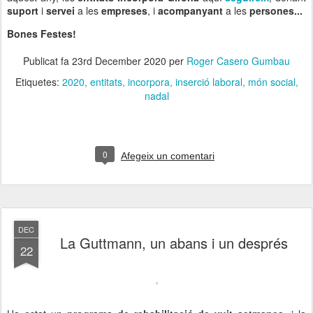
suport
i
servei
a les
empreses
, i
acompanyant
a les
persones...
Bones Festes!
Publicat fa
23rd December 2020
per
Roger Casero Gumbau
Etiquetes:
2020
entitats
incorpora
inserció laboral
món social
nadal
0
Afegeix un comentari
DEC
La Guttmann, un abans i un després
22