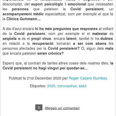
descomptat, del
suport psicològic i emocional
que necessiten
les
persones
que pateixen la
Covid persistent
, un
acompanyament mèdic
especialitzat, com per exemple el que fa
la
Clínica Guttmann...
A dia d'avui encara
hi ha més preguntes que respostes
al voltant
de la
Covid persistent
, com per exemple si el
malestar
és
seqüela o
és el
propi virus
, encara
latent
; també hi ha
dubtes
en relació a la
recuperació
: tornaran
a ser com abans
les
persones afectades per la
Covid persistent?
O, algun dels
mals
que encara pateixen
seran crònics?
Espero que, al contrari de tantes altres coses dels nostres dies,
la
Covid persistent no hagi vingut per quedar-se...
Publicat fa
21st December 2020
per
Roger Casero Gumbau
Etiquetes:
2020
coronavirus
salut
0
Afegeix un comentari