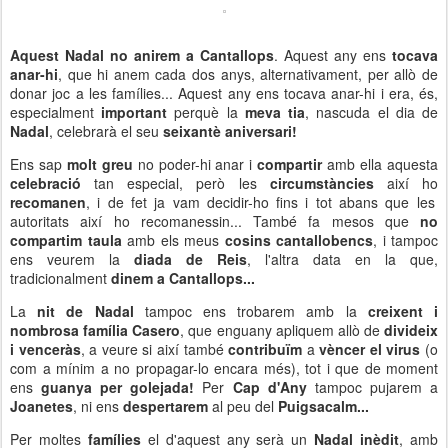
Aquest Nadal no anirem a Cantallops
. Aquest any ens
tocava
anar-hi
, que hi anem cada dos anys, alternativament, per allò de
donar joc a les famílies... Aquest any ens tocava anar-hi i era, és,
especialment
important
perquè la
meva tia
, nascuda el dia de
Nadal
, celebrarà el seu
seixantè aniversari!
Ens sap
molt greu
no poder-hi anar i
compartir
amb ella aquesta
celebració
tan especial, però les
circumstàncies
així ho
recomanen
, i de fet ja vam decidir-ho fins i tot abans que les
autoritats així ho recomanessin... També fa mesos que
no
compartim taula
amb els meus
cosins cantallobencs
, i tampoc
ens veurem la
diada de Reis
, l'altra data en la que,
tradicionalment
dinem a Cantallops...
La
nit de Nadal
tampoc ens trobarem amb la
creixent i
nombrosa família Casero
, que enguany apliquem allò de
divideix
i venceràs
, a veure si així també
contribuïm
a
vèncer el virus
(o
com a mínim a no propagar-lo encara més), tot i que de moment
ens
guanya per golejada!
Per
Cap d'Any
tampoc pujarem a
Joanetes
, ni ens
despertarem
al peu del
Puigsacalm...
Per moltes
famílies
el d'aquest any serà un
Nadal inèdit
, amb