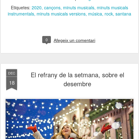
Etiquetes:
2020
cançons
minuts musicals
minuts musicals
instrumentals
minuts musicals versions
música
rock
santana
0
Afegeix un comentari
El refrany de la setmana, sobre el
DEC
18
desembre