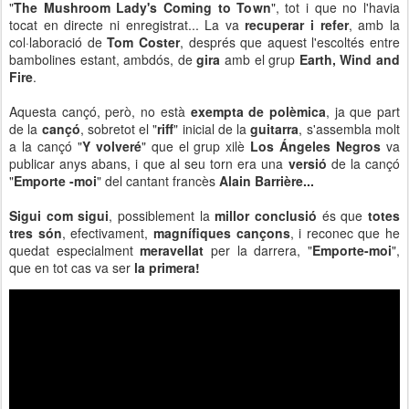
"
The Mushroom Lady's Coming to Town
", tot i que no l'havia
tocat en directe ni enregistrat... La va
recuperar i refer
, amb la
col·laboració de
Tom Coster
, després que aquest l'escoltés entre
bambolines estant, ambdós, de
gira
amb el grup
Earth, Wind and
Fire
.
Aquesta cançó, però, no està
exempta de polèmica
, ja que part
de la
cançó
, sobretot el "
riff
" inicial de la
guitarra
, s'assembla molt
a la cançó "
Y volveré
" que el grup xilè
Los Ángeles Negros
va
publicar anys abans, i que al seu torn era una
versió
de la cançó
"
Emporte -moi
" del cantant francès
Alain Barrière...
Sigui com sigui
, possiblement la
millor conclusió
és que
totes
tres són
, efectivament,
magnífiques cançons
, i reconec que he
quedat especialment
meravellat
per la darrera, "
Emporte-moi
",
que en tot cas va ser
la primera!