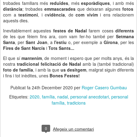
trobades familiars més
reduïdes
, més
esporàdiques
, i amb més
distància
; trobades
emmascarades
que deixaran algunes
fotos
com a
testimoni
, i e
vidència
, de
com vivim
i ens relacionem
aquests dies.
Inevitablement aquestes
festes de Nadal
farem coses
diferents
de les que fèiem fins ara, com vam fer-ho també per
Setmana
Santa
, per
Sant Joan
, a
l'estiu
o, per exemple a
Girona
, per les
Fires de Sant Narcís
i
Tots Sants...
El que sí
mantenim
, de moment i espero que per molts anys, és la
nostra
tradicional felicitació de Nadal
amb la (també tradicional)
foto de família
, i amb la que
us desitgem
, malgrat siguin diferents
i fins i tot inèdites, unes
Bones Festes!
Publicat fa
24th December 2020
per
Roger Casero Gumbau
Etiquetes:
2020
família
nadal
personal anecdotari
personal
família
tradicions
0
Afegeix un comentari