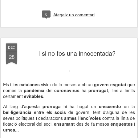
0
Afegeix un comentari
DEC
I si no fos una innocentada?
28
Els i les
catalanes
vivim de fa mesos amb un
govern esgotat
que
només la
pandèmia
del
coronavirus
ha
prorrogat
, fins a límits
certament
evitables
.
Al llarg d'aquesta
pròrroga
hi ha hagut un
crescendo
en la
bel·ligerància
entre els
socis
de govern, fent d'alguna de les
seves polítiques i declaracions
armes llencívoles
contra la línia de
flotació electoral del soci,
ensumant
des de fa mesos
enquestes
i
urnes...