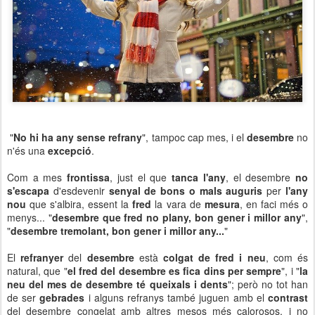
"
No hi ha any sense refrany
", tampoc cap mes, i el
desembre
no
n'és una
excepció
.
Com a mes
frontissa
, just el que
tanca l'any
, el desembre
no
s'escapa
d'esdevenir
senyal de bons o mals auguris
per
l'any
nou
que s'albira, essent la
fred
la vara de
mesura
, en faci més o
menys... "
desembre que fred no plany, bon gener i millor any
",
"
desembre tremolant, bon gener i millor any...
"
El
refranyer
del
desembre
està
colgat de fred i neu
, com és
natural, que "
el fred del desembre es fica dins per sempre
", i "
la
neu del mes de desembre té queixals i dents
"; però no tot han
de ser
gebrades
i alguns refranys també juguen amb el
contrast
del desembre congelat amb altres mesos més calorosos, i no