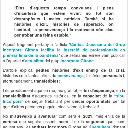
"
Dins d’aquests temps convulsos i plens
d’incertesa que estem vivint no tot són
despropòsits i males notícies. També hi ha
històries d’èxit, històries de superació, on
l’actitud, la perseverança i la motivació són clau
per trobar una feina estable.
"
Aquest fragment pertany a l'article "
Càritas Diocesana del Grup
Incorpora Girona facilita la inserció de professionals en
primera línia de la pandèmia
" que setmanes enrere vam publicar
a l'apartat d'
actualitat
del grup
Incorpora Girona
.
L'article explica
petites històries d'èxit enmig de la crisi
,
històries com tantes altres de
perseverança
, històries
personals
i,
afortunadament,
transferibles!
I és precisament aquí on rau, malgrat tot, el
bri d'esperança
, en la
transferibilitat
d'aquestes històries, en la
capacitat
de la "
tribu
Incorpora
" de seguir treballant per
cercar oportunitats
per tal
que d'altres persones puguin, efectivament, treballar!
No
m'atreveixo a aventurar
com serà el
2021
, més enllà de la
certesa
que seguirà essent
incert
, i de la
seguretat
que, com
aquest any, les
entitats Incorpora Girona
aquí
seguirem
, donant