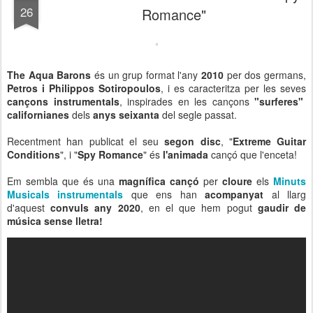
26
Romance"
The Aqua Barons
és un grup format l'any
2010
per dos germans,
Petros i Philippos Sotiropoulos
, i es caracteritza per les seves
cançons
instrumentals
, inspirades en les cançons
"surferes"
californianes
dels
anys seixanta
del segle passat.
Recentment han publicat el seu
segon disc
, "
Extreme Guitar
Conditions
", i "
Spy Romance
" és
l'animada
cançó que l'enceta!
Em sembla que és una
magnífica cançó
per
cloure
els
Minuts
Musicals instrumentals
que ens han
acompanyat
al llarg
d'aquest
convuls any 2020
, en el que hem pogut
gaudir de
música sense lletra!