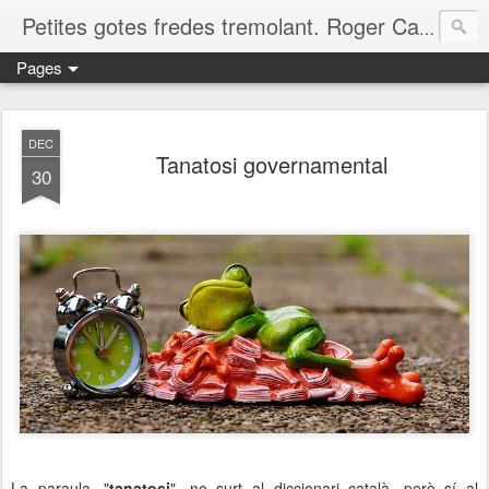
Petites gotes fredes tremolant. Roger Casero Gumbau. Girona
Pages
DEC
Tanatosi governamental
30
La paraula, "
tanatosi
", no surt al diccionari català, però sí al