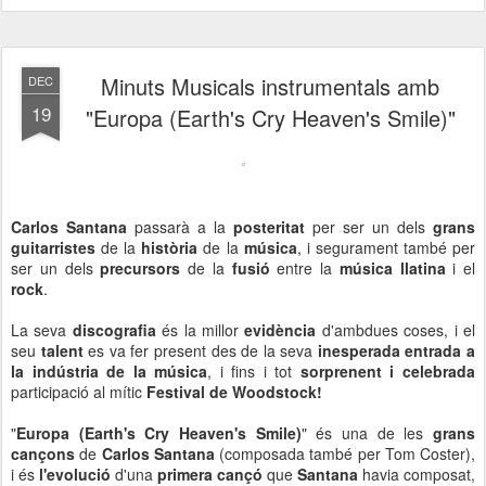
Minuts Musicals instrumentals amb
DEC
19
"Europa (Earth's Cry Heaven's Smile)"
Carlos Santana
passarà a la
posteritat
per ser un dels
grans
guitarristes
de la
història
de la
música
, i segurament també per
ser un dels
precursors
de la
fusió
entre la
música llatina
i el
rock
.
La seva
discografia
és la millor
evidència
d'ambdues coses, i el
seu
talent
es va fer present des de la seva
inesperada entrada a
la indústria de la música
, i fins i tot
sorprenent i celebrada
participació al mític
Festival de Woodstock!
"
Europa (Earth's Cry Heaven's Smile)
" és una de les
grans
cançons
de
Carlos Santana
(composada també per Tom Coster),
i és
l'evolució
d'una
primera cançó
que
Santana
havia composat,