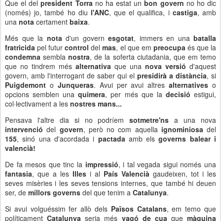
Que el del
president Torra
no ha estat un
bon govern
no ho dic
(només) jo, també ho diu
l'ANC
, que el qualifica, i
castiga
, amb
una
nota
certament
baixa
.
Més que la
nota
d'un govern
esgotat
, immers en una
batalla
fratricida
pel futur
control
del
mas
, el que em
preocupa
és que la
condemna
sembla
nostra
, de la soferta ciutadania, que em temo
que no tindrem més
alternativa
que una
nova versió
d'aquest
govern, amb l'interrogant de saber qui el
presidirà a distància
, si
Puigdemont
o
Junqueras
. Avui per avui altres
alternatives
o
opcions semblen una
quimera
, per més que la
decisió
estigui,
col·lectivament a les
nostres mans...
Pensava l'altre dia si no podríem
sotmetre'ns
a una nova
intervenció
del
govern
, però no com aquella
ignominiosa
del
155
, sinó una d'acordada i
pactada
amb els
governs balear i
valencià!
De fa mesos que tinc la
impressió
, i tal vegada sigui només una
fantasia
, que a les
Illes
i al
País Valencià
gaudeixen, tot i les
seves misèries i les seves tensions internes, que també hi deuen
ser, de
millors governs
del que tenim a
Catalunya
.
Si avui volguéssim fer allò dels
Països Catalans
, em temo que
políticament
Catalunya
seria més
vagó de cua
que
màquina