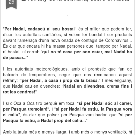
25
"
Per Nadal, cadascú al seu hostal
" és el millor que podem fer,
diuen les autoritats sanitàries, si volem fer bondat i ser prudents
davant l'amenaça d'una nova onada de contagis de Coronavirus...
És clar que encara hi ha massa persones que, tampoc per Nadal,
ni hostal, ni corral: "
qui no té casa per son estar, mal Nadal ha
de passar...
"
I les autoritats meteorològiques, amb el pronòstic que fan de
baixada de temperatures, segur que ens recomanen aquest
refrany:
"per Nadal, a casa i prop de la brasa
." I més enguany,
que Nadal cau en divendres: "
Nadal en divendres, crema fins i
tot les cendres!
"
I si d'Oca a Oca tiro perquè em toca, "
si per Nadal sóc al carrer,
per Pasqua tremolaré
", i "
si per Nadal fa estiu, la Pasqua vora
el caliu
", és clar que potser per Pasqua vam badar, que "
si per
Pasqua fa estiu, a Nadal prop del caliu...
"
Amb la taula més o menys llarga, i amb més o menys ventilació, hi