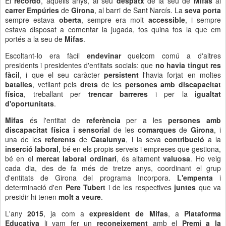
El
recordo
, aquells anys, al seu
despatx
de la seu de
Mifas
al
carrer Empúries
de
Girona
, al barri de Sant Narcís. La
seva porta
sempre estava
oberta
, sempre era molt
accessible
, i sempre
estava disposat a comentar la jugada, fos quina fos la que em
portés a la seu de
Mifas
.
Escoltant-lo era fàcil
endevinar
quelcom comú a d'altres
presidents i presidentes d'entitats socials: que
no havia tingut res
fàcil
, i que el seu caràcter
persistent
l'havia forjat en moltes
batalles
, vetllant pels
drets
de les
persones amb discapacitat
física
, treballant per
trencar barreres
i per la
igualtat
d'oportunitats
.
Mifas
és l'entitat de
referència
per a les
persones amb
discapacitat física i sensorial
de les
comarques
de
Girona
, i
una de les
referents
de
Catalunya
, i la seva
contribució
a la
inserció laboral
, bé en els propis serveis i empreses que gestiona,
bé en el
mercat laboral ordinari
, és altament
valuosa
. Ho veig
cada dia, des de fa més de tretze anys, coordinant el grup
d'entitats de Girona del programa Incorpora.
L'empenta
i
determinació d'en
Pere Tubert
i de les respectives
juntes
que va
presidir hi tenen
molt a veure
.
L'any
2015
, ja com a
expresident de Mifas
, a
Plataforma
Educativa
li vam fer un
reconeixement
amb el
Premi a la