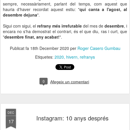
sempre, necessàriament, parlant del temps, com aquest que
hauria d'haver recordat aquest estiu: "
qui canta a l'agost, al
desembre dejuna
".
Sigui com sigui, el
refrany més irrefutable
del mes de
desembre
, i
encara no s'ha demostrat el contrari, és el que diu, ras i curt, que
"
desembre finat, any acabat!
".
Publicat fa
18th December 2020
per
Roger Casero Gumbau
Etiquetes:
2020
hivern
refranys
0
Afegeix un comentari
DEC
Instagram: 10 anys després
17