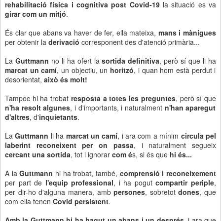
rehabilitació física i cognitiva post Covid-19
la situació es va
girar com un mitjó
.
És clar que abans va haver de fer, ella mateixa,
mans i mànigues
per obtenir la
derivació
corresponent des d'atenció primària...
La
Guttmann
no li ha ofert la
sortida definitiva
, però sí que li ha
marcat un camí
, un objectiu, un
horitzó
, i quan hom està perdut i
desorientat,
això és molt!
Tampoc hi ha trobat
resposta a totes les preguntes
, però sí que
n'ha resolt algunes
, i d'importants, i naturalment
n'han aparegut
d'altres
, d'
inquietants
.
La
Guttmann
li ha
marcat un camí
, i ara com a mínim
circula pel
laberint reconeixent per on passa
, i naturalment segueix
cercant una sortida
, tot i ignorar
com é
s, si és que
hi és...
A la
Guttmann
hi ha trobat, també,
comprensió i reconeixement
per part de
l'equip professional
, i ha pogut
compartir periple
,
per dir-ho d'alguna manera, amb
persones
, sobretot
dones
, que
com ella tenen
Covid persistent
.
Amb la Guttmann hi ha hagut un abans i un després
, i ara que