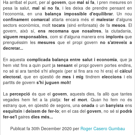
Ha arribat el punt, per al
govern
, que
mal si fa
, i pren mesures on
pesa la salut,
mal si no fa
, i les deixa de prendre pensant en
l'economia, en una
balança impossible d'equilibrar
. Un nou
confinament comarcal
atiaria encara més el
malestar
d'alguns
sectors econòmics, molt
tocats
(sinó enfonsats) de fa
mesos
. El
govern, això sí,
ens recomana que nosaltres
, la ciutadania,
siguem responsables
, com si d'alguna manera ens
implorés
que
prenguéssim les
mesures
que el propi govern
no s'atreveix a
decretar...
En aquesta
complicada balança entre salut i economia
, que ja
hem vist fins a quin punt ja
tensant
el propi govern portes endins,
no sé si ara també s'hi afegeix (per si fins ara no hi era) el
càlcul
electoral
, que en qüestió de
mes i mig
tindrem
eleccions
i els
partits de govern
s'hi juguen molt!
La
percepció
és que el
govern
, aquests dies, fa allò que tantes
vegades hem fet a la platja:
fer el mort
. Quan ho fem no és
estrany que, en qüestió de segons, una
onada
o un
banyista
ens
esquitxin
i
deixem de fer-lo
; en el cas del
govern
, no sé si
podrà
fer-se'l
gaires
dies més...
Publicat fa
30th December 2020
per
Roger Casero Gumbau