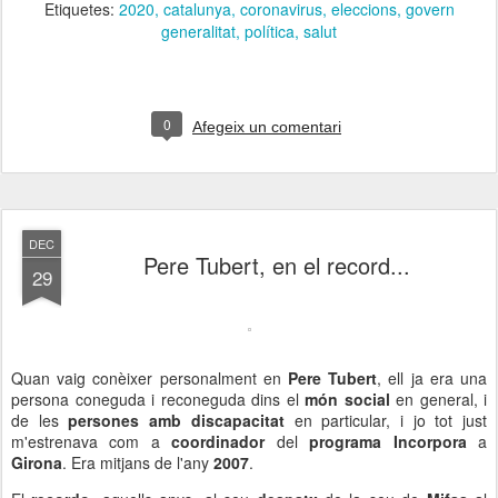
Etiquetes:
2020
catalunya
coronavirus
eleccions
govern
generalitat
política
salut
0
Afegeix un comentari
DEC
Pere Tubert, en el record...
29
Quan vaig conèixer personalment en
Pere Tubert
, ell ja era una
persona coneguda i reconeguda dins el
món social
en general, i
de les
persones amb discapacitat
en particular, i jo tot just
m'estrenava com a
coordinador
del
programa Incorpora
a
Girona
. Era mitjans de l'any
2007
.