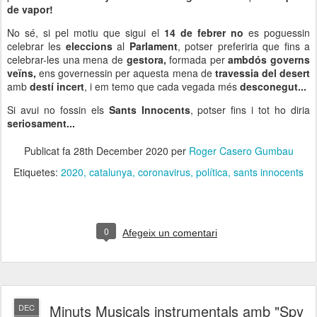
de
vapor!
No sé, si pel motiu que sigui el
14 de febrer
no
es poguessin
celebrar les
eleccions
al
Parlament
, potser preferiria que fins a
celebrar-les una mena de
gestora,
formada per
ambdós governs
veïns,
ens governessin per aquesta mena de
travessia del desert
amb
destí incert
, i em temo que cada vegada més
desconegut...
Si avui no fossin els
Sants Innocents
, potser fins i tot ho diria
seriosament...
Publicat fa
28th December 2020
per
Roger Casero Gumbau
Etiquetes:
2020
catalunya
coronavirus
política
sants innocents
0
Afegeix un comentari
Minuts Musicals instrumentals amb "Spy
DEC