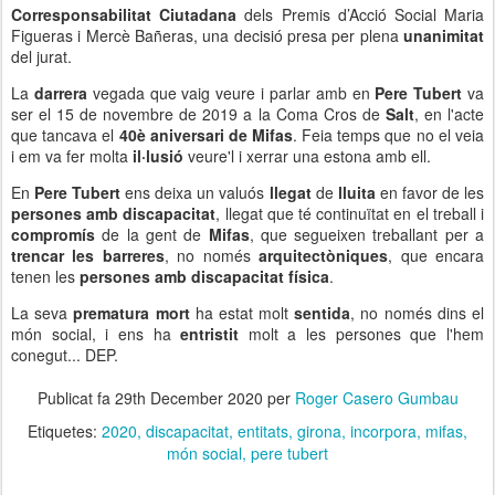
Corresponsabilitat Ciutadana
dels Premis d’Acció Social Maria
Figueras i Mercè Bañeras, una decisió presa per plena
unanimitat
del jurat.
La
darrera
vegada que vaig veure i parlar amb en
Pere Tubert
va
ser el 15 de novembre de 2019 a la Coma Cros de
Salt
, en l'acte
que tancava el
40è aniversari de Mifas
. Feia temps que no el veia
i em va fer molta
il·lusió
veure'l i xerrar una estona amb ell.
En
Pere Tubert
ens deixa un valuós
llegat
de
lluita
en favor de les
persones amb discapacitat
, llegat que té continuïtat en el treball i
compromís
de la gent de
Mifas
, que segueixen treballant per a
trencar les barreres
, no només
arquitectòniques
, que encara
tenen les
persones amb discapacitat física
.
La seva
prematura mort
ha estat molt
sentida
, no només dins el
món social, i ens ha
entristit
molt a les persones que l'hem
conegut... DEP.
Publicat fa
29th December 2020
per
Roger Casero Gumbau
Etiquetes:
2020
discapacitat
entitats
girona
incorpora
mifas
món social
pere tubert