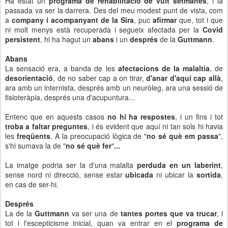
Ha estat un
programa de rehabilitació de vuit setmanes
, i la
passada va ser la darrera. Des del meu modest punt de vista, com
a
company i acompanyant de la Sira
, puc
afirmar
que, tot i que
ni molt menys està recuperada i segueix afectada per la
Covid
persistent
, hi ha hagut un
abans
i un
després
de la
Guttmann
.
Abans
La sensació era, a banda de les
afectacions de la malaltia
, de
desorientació
, de no saber cap a on tirar,
d'anar d'aquí cap allà
,
ara amb un internista, després amb un neuròleg, ara una sessió de
fisioteràpia, després una d'acupuntura...
Entenc que en aquests casos
no hi ha respostes
, i un fins i tot
troba a faltar preguntes
, i és evident que aquí ni tan sols hi havia
les
freqüents
. A la preocupació lògica de "
no sé què em passa
",
s'hi sumava la de "
no sé què fer
"
...
La imatge podria ser la d'una malalta
perduda en un laberint
,
sense nord ni direcció, sense estar
ubicada
ni ubicar la
sortida
,
en cas de ser-hi.
Després
La de la
Guttmann
va ser una de
tantes portes que va trucar
, i
tot i l'escepticisme inicial, quan va entrar en el
programa de