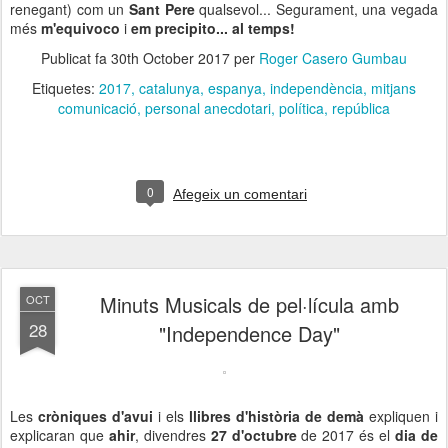
renegant) com un
Sant Pere
qualsevol... Segurament, una vegada
més
m'equivoco
i
em precipito... al temps!
Publicat fa
30th October 2017
per
Roger Casero Gumbau
Etiquetes:
2017
catalunya
espanya
independència
mitjans
comunicació
personal anecdotari
política
república
0
Afegeix un comentari
Minuts Musicals de pel·lícula amb
OCT
28
"Independence Day"
Les
cròniques d'avui
i els
llibres d'història de demà
expliquen i
explicaran que
ahir
, divendres
27 d'octubre
de 2017 és el
dia de