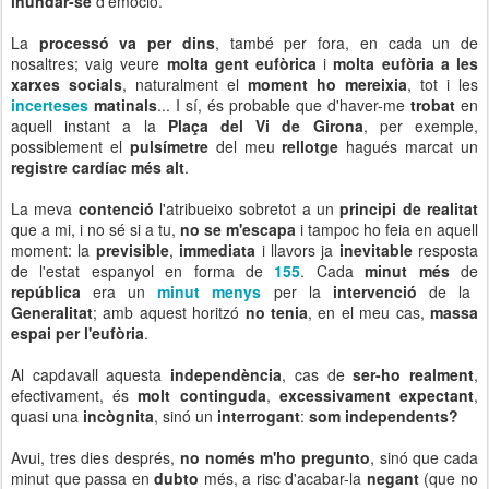
inundar-se
d'emoció.
La
processó va per dins
, també per fora, en cada un de
nosaltres; vaig veure
molta gent eufòrica
i
molta eufòria a les
xarxes socials
, naturalment el
moment ho mereixia
, tot i les
incerteses
matinals
... I sí, és probable que d'haver-me
trobat
en
aquell instant a la
Plaça del Vi de Girona
, per exemple,
possiblement el
pulsímetre
del meu
rellotge
hagués marcat un
registre cardíac més alt
.
La meva
contenció
l'atribueixo sobretot a un
principi de realitat
que a mi, i no sé si a tu,
no se m'escapa
i tampoc ho feia en aquell
moment: la
previsible
,
immediata
i llavors ja
inevitable
resposta
de l'estat espanyol en forma de
155
. Cada
minut més
de
república
era un
minut menys
per la
intervenció
de la
Generalitat
; amb aquest horitzó
no tenia
, en el meu cas,
massa
espai per l'eufòria
.
Al capdavall aquesta
independència
, cas de
ser-ho realment
,
efectivament, és
molt continguda
,
excessivament expectant
,
quasi una
incògnita
, sinó un
interrogant
:
som independents?
Avui, tres dies després,
no només m'ho pregunto
, sinó que cada
minut que passa en
dubto
més, a risc d'acabar-la
negant
(que no