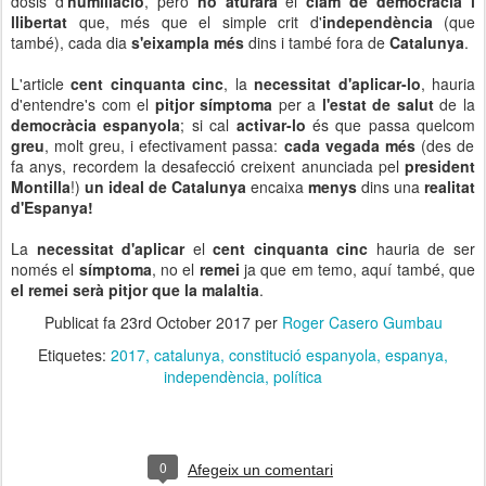
dosis d'
humiliació
, però
no aturarà
el
clam de democràcia i
llibertat
que, més que el simple crit d'
independència
(que
també), cada dia
s'eixampla més
dins i també fora de
Catalunya
.
L'article
cent cinquanta cinc
, la
necessitat d'aplicar-lo
, hauria
d'entendre's com el
pitjor símptoma
per a
l'estat de salut
de la
democràcia espanyola
; si cal
activar-lo
és que passa quelcom
greu
, molt greu, i efectivament passa:
cada vegada més
(des de
fa anys, recordem la desafecció creixent anunciada pel
president
Montilla
!)
un ideal de Catalunya
encaixa
menys
dins una
realitat
d'Espanya!
La
necessitat d'aplicar
el
cent cinquanta cinc
hauria de ser
només el
símptoma
, no el
remei
ja que em temo, aquí també, que
el remei serà pitjor que la malaltia
.
Publicat fa
23rd October 2017
per
Roger Casero Gumbau
Etiquetes:
2017
catalunya
constitució espanyola
espanya
independència
política
0
Afegeix un comentari