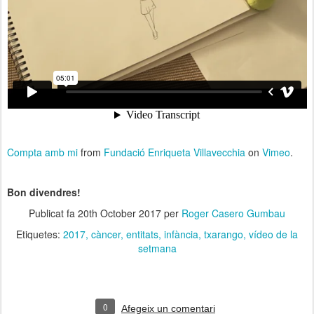
Compta amb mi
from
Fundació Enriqueta Villavecchia
on
Vimeo
.
Bon divendres!
Publicat fa
20th October 2017
per
Roger Casero Gumbau
Etiquetes:
2017
càncer
entitats
infància
txarango
vídeo de la
setmana
0
Afegeix un comentari