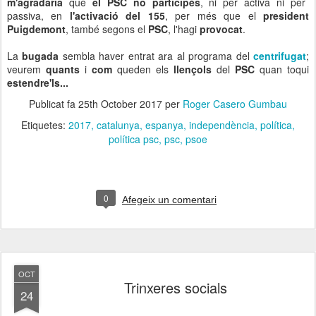
m'agradaria
que
el PSC no participés
, ni per activa ni per
passiva, en
l'activació del 155
, per més que el
president
Puigdemont
, també segons el
PSC
, l'hagi
provocat
.
La
bugada
sembla haver entrat ara al programa del
centrifugat
;
veurem
quants
i
com
queden els
llençols
del
PSC
quan toqui
estendre'ls...
Publicat fa
25th October 2017
per
Roger Casero Gumbau
Etiquetes:
2017
catalunya
espanya
independència
política
política psc
psc
psoe
0
Afegeix un comentari
OCT
Trinxeres socials
24