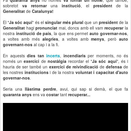
sobretot
va retornar
una
institució
, el
president
de la
Generalitat
de
Catalunya!
El "
Ja sóc aquí
" és el
singular més plural
que un
president
de la
Generalitat
hagi
pronunciat
mai, doncs amb ell vam
recuperar
la
nostra
institució de país
, la que ens permet
auto governar-nos
,
a voltes amb més
alegries
, a voltes amb
menys
, però
auto
governant-nos
al cap i a la fi.
En aquests
dies tan
incerts
,
incendiaris
per moments, no és
només un
exercici
de
nostàlgia
recordar el "
Ja sóc aquí
", és i
hauria de ser també un
exercici de reivindicació
de
defensa
de
les nostres
institucions
i de la nostra
voluntat i capacitat d'auto
governar-nos
.
Seria una
llàstima
perdre
, avui, qui sap si demà, el que fa
quaranta anys
ens va
costar
tant
recuperar...