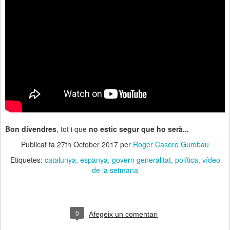
Bon divendres
, tot i que
no estic segur que ho serà...
Publicat fa
27th October 2017
per
Roger Casero Gumbau
Etiquetes:
catalunya
espanya
govern generalitat
política
vídeo
de la setmana
0
Afegeix un comentari