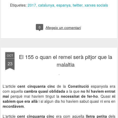
Etiquetes:
2017
catalunya
espanya
twitter
xarxes socials
0
Afegeix un comentari
El 155 o quan el remei serà pitjor que la
OCT
23
malaltia
L'article
cent cinquanta cinc
de la
Constitució
espanyola era
com aquella
cambra quasi oblidada
a la que
no hi havíem entrat
mai
perquè mai havíem tingut la
necessitat de fer-ho
. Quasi
ni
sabíem que era allà
i si algun dia ho havíem sabut quasi ni ens en
recordàvem
.
L'article
cent cinquanta cinc
era com aquella
lletra petita
dels