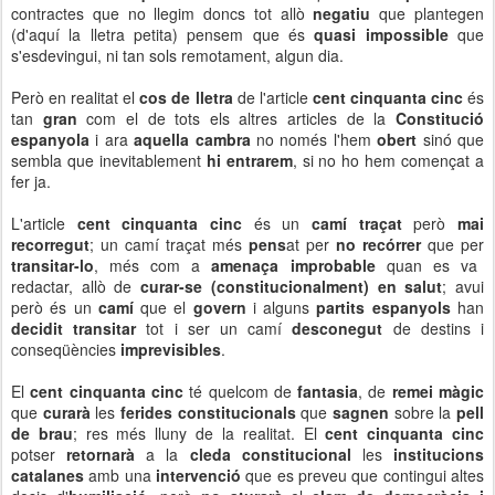
contractes que no llegim doncs tot allò
negatiu
que plantegen
(d'aquí la lletra petita) pensem que és
quasi impossible
que
s'esdevingui, ni tan sols remotament, algun dia.
Però en realitat el
cos de lletra
de l'article
cent cinquanta cinc
és
tan
gran
com el de tots els altres articles de la
Constitució
espanyola
i ara
aquella cambra
no només l'hem
obert
sinó que
sembla que inevitablement
hi entrarem
, si no ho hem començat a
fer ja.
L'article
cent cinquanta cinc
és un
camí traçat
però
mai
recorregut
; un camí traçat més
pens
at per
no recórrer
que per
transitar-lo
, més com a
amenaça improbable
quan es va
redactar, allò de
curar-se (constitucionalment) en salut
; avui
però és un
camí
que el
govern
i alguns
partits espanyols
han
decidit transitar
tot i ser un camí
desconegut
de destins i
conseqüències
imprevisibles
.
El
cent cinquanta cinc
té quelcom de
fantasia
, de
remei màgic
que
curarà
les
ferides constitucionals
que
sagnen
sobre la
pell
de brau
; res més lluny de la realitat. El
cent cinquanta cinc
potser
retornarà
a la
cleda constitucional
les
institucions
catalanes
amb una
intervenció
que es preveu que contingui altes