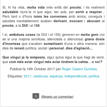
Sí, hi ha vida,
molta vida
més enllà del
procés
; i és realment
saludable
viure-la ni que sigui, tan sols, per
sortir a respirar
...
Però tard o d'hora
totes les converses
amb amics, coneguts i
saludats inevitablement acaben
derivant
,
evocant
i
abocant
al
procés
, a la
DUI
i al
155
.
I sí,
ambdues coses
(la DUI i el 155) generen en
molta gent
(no
sé si una majoria sorollosa, silenciada o silenciosa)
grans dosis
d'incertesa
que s'acaben
somatitzant
d'una o altra manera; són
dies de
tensió
política, social i
personal
,
dies d'agitació...
Que vingui ja la tempesta
, sigui quina sigui la que hagi de venir,
que
com més aviat vingui més aviat tindrem la calma
...
o no!?
Publicat fa
19th October 2017
per
Roger Casero Gumbau
Etiquetes:
2017
catalunya
espanya
independència
política
0
Afegeix un comentari