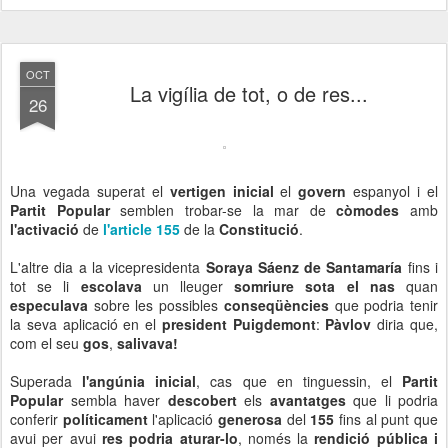
OCT
La vigília de tot, o de res...
26
Una vegada superat el
vertigen inicial
el
govern
espanyol i el
Partit Popular
semblen trobar-se la mar de
còmodes
amb
l'activació
de
l'article 155
de la
Constitució
.
L'altre dia a la vicepresidenta
Soraya Sáenz de Santamaría
fins i
tot se li
escolava
un lleuger
somriure sota el nas
quan
especulava
sobre les possibles
conseqüències
que podria tenir
la seva aplicació en el
president Puigdemont
:
Pàvlov
diria que,
com el seu
gos
,
salivava!
Superada
l'angúnia inicial
, cas que en tinguessin, el
Partit
Popular
sembla haver
descobert
els
avantatges
que li podria
conferir
políticament
l'aplicació
generosa
del
155
fins al punt que
avui per avui
res podria aturar-lo
, només la
rendició pública i