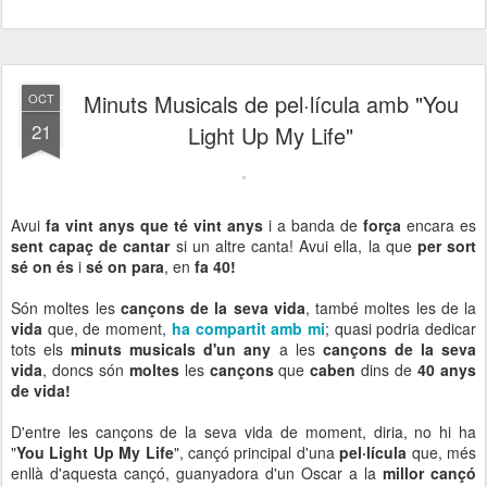
Minuts Musicals de pel·lícula amb "You
OCT
21
Light Up My Life"
Avui
fa vint anys que té vint anys
i a banda de
força
encara es
sent capaç de cantar
si un altre canta! Avui ella, la que
per sort
sé on és
i
sé on para
, en
fa 40!
Són moltes les
cançons de la seva vida
, també moltes les de la
vida
que, de moment,
ha compartit amb mi
; quasi podria dedicar
tots els
minuts musicals d'un any
a les
cançons de la seva
vida
, doncs són
moltes
les
cançons
que
caben
dins de
40 anys
de vida!
D'entre les cançons de la seva vida de moment, diria, no hi ha
"
You Light Up My Life
", cançó principal d'una
pel·lícula
que, més
enllà d'aquesta cançó, guanyadora d'un Oscar a la
millor cançó