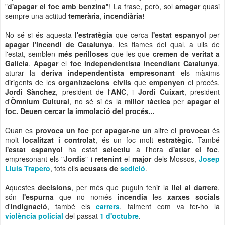
"
d'apagar el foc amb benzina
"! La frase, però, sol
amagar
quasi
sempre una actitud
temerària
,
incendiària!
No sé si és aquesta
l'estratègia
que cerca
l'estat espanyol
per
apagar l'incendi de Catalunya
, les flames del qual, a ulls de
l'estat, semblen
més perilloses
que les que
cremen de veritat a
Galícia
.
Apagar
el
foc independentista
incendiant Catalunya
,
aturar la
deriva independentista
empresonant
els màxims
dirigents de les
organitzacions civils
que
empenyen
el procés,
Jordi Sànchez
, president de l'
ANC
, i
Jordi Cuixart
, president
d'
Òmnium Cultural
, no sé si és la
millor tàctica
per
apagar el
foc. Deuen cercar la immolació del procés...
Quan es
provoca un foc
per
apagar-ne un
altre el
provocat
és
molt
localitzat i controlat
, és un foc molt
estratègic
. També
l'estat espanyol
ha estat
selectiu
a l'hora
d'atiar el foc
,
empresonant els "
Jordis
" i
retenint
el
major
dels Mossos,
Josep
Lluís Trapero
, tots ells
acusats de
sedició
.
Aquestes
decisions
, per més que puguin tenir la
llei al darrere
,
són
l'espurna
que no només
incendia
les
xarxes socials
d'
indignació
, també els
carrers
, talment com va fer-ho la
violència policial
del passat
1 d'octubre
.