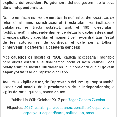
explícita
del
president Puigdemont
, del seu govern i de la seva
dèria
independentista
.
No, no es tracta només de
restituir
la normalitat
democràtica
, de
retornar al
marc constitucional
i
estatutari
les institucions
catalanes
, es tracta sobretot, amb el
155
,
d'esclafar
(políticament)
l'independentisme
, de deixar-lo
captiu i desarmat
.
O encara pitjor, d'
aprofitar el moment
per
re-centralitzar l'estat
de les autonomies
, de
confiscar el cafè
per a tothom,
d'
intervenir
la
cafetera
i la
cafeteria sencera!
Més
cautelós
es mostra el
PSOE
, cautela necessària i raonable
però alhora
estèril
si al final també prem el
botó vermell
. Més
bel·ligerant
es mostra
Ciudadanos
, que considera que el
govern
espanyol va tard
en l'aplicació del
155
.
Avui
és la
vigília de tot
, de
l'aprovació
del
155
i qui sap si també,
potser
avui mateix
, de la
proclamació de la independència
; la
vigília
de tot
o, qui sap, potser
de res...
Publicat fa
26th October 2017
per
Roger Casero Gumbau
Etiquetes:
2017
catalunya
ciudadanos
constitució espanyola
espanya
independència
política
pp
psoe