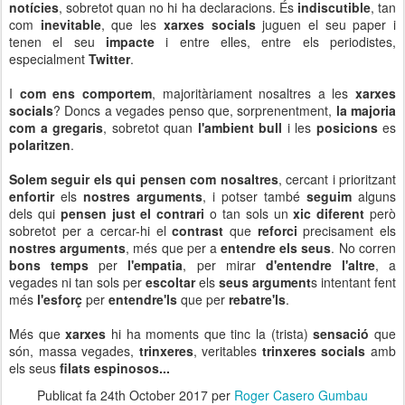
notícies
, sobretot quan no hi ha declaracions. És
indiscutible
, tan
com
inevitable
, que les
xarxes socials
juguen el seu paper i
tenen el seu
impacte
i entre elles, entre els periodistes,
especialment
Twitter
.
I
com ens comportem
, majoritàriament nosaltres a les
xarxes
socials
? Doncs a vegades penso que, sorprenentment,
la
majoria
com a gregaris
, sobretot quan
l'ambient bull
i les
posicions
es
polaritzen
.
Solem seguir els qui pensen com nosaltres
, cercant i prioritzant
enfortir
els
nostres arguments
, i potser també
seguim
alguns
dels qui
pensen just el contrari
o tan sols un
xic diferent
però
sobretot per a cercar-hi el
contrast
que
reforci
precisament els
nostres arguments
, més que per a
entendre els seus
. No corren
bons temps
per
l'empatia
, per mirar
d'entendre l'altre
, a
vegades ni tan sols per
escoltar
els
seus argument
s intentant fent
més
l'esforç
per
entendre'ls
que per
rebatre'ls
.
Més que
xarxes
hi ha moments que tinc la (trista)
sensació
que
són, massa vegades,
trinxeres
, veritables
trinxeres socials
amb
els seus
filats espinosos...
Publicat fa
24th October 2017
per
Roger Casero Gumbau