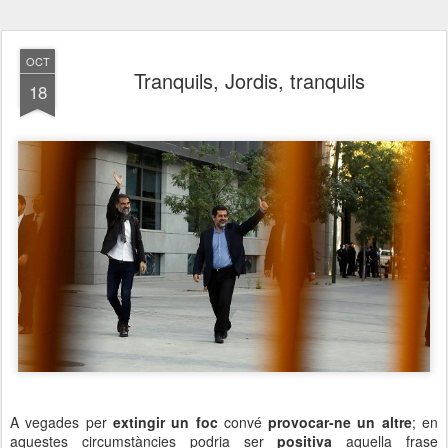
OCT
Tranquils, Jordis, tranquils
18
A vegades per
extingir un foc
convé
provocar-ne un altre
; en
aquestes circumstàncies podria ser
positiva
aquella frase