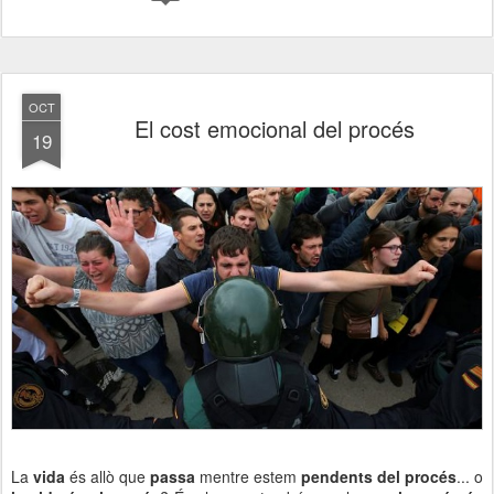
OCT
El cost emocional del procés
19
La
vida
és allò que
passa
mentre estem
pendents del procés
... o