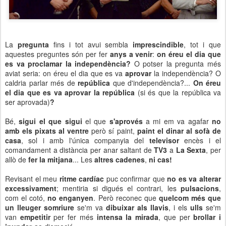
La
pregunta
fins i tot avui sembla
imprescindible
, tot i que
aquestes preguntes són per fer
anys a venir
:
on éreu el dia que
es va proclamar la independència?
O potser la pregunta més
aviat seria: on éreu el dia que es va
aprovar
la independència? O
caldria parlar més de
república
que d'independència?...
On éreu
el dia que es va aprovar la república
(si és que la república va
ser aprovada)
?
Bé,
sigui el que sigui
el que
s'aprovés
a mi em va agafar
no
amb els pixats al ventre
però sí paint,
paint el dinar al sofà de
casa
, sol i amb l'única companyia del
televisor
encès i el
comandament a distància per anar saltant de
TV3
a
La Sexta
, per
allò de
fer la mitjana
... Les
altres cadenes
,
ni cas!
Revisant el meu
ritme cardíac
puc confirmar que
no es va alterar
excessivament
; mentiria si digués el contrari, les
pulsacions
,
com el cotó,
no enganyen
. Però reconec que
quelcom més que
un lleuger somriure
se'm va
dibuixar als llavis
, i els
ulls
se'm
van
empetitir
per fer més
intensa la mirada
, que per
brollar i