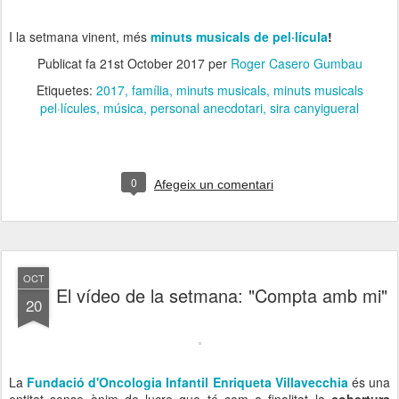
I la setmana vinent, més
minuts musicals de pel·lícula
!
Publicat fa
21st October 2017
per
Roger Casero Gumbau
Etiquetes:
2017
família
minuts musicals
minuts musicals
pel·lícules
música
personal anecdotari
sira canyigueral
0
Afegeix un comentari
OCT
El vídeo de la setmana: "Compta amb mi"
20
La
Fundació d'Oncologia Infantil Enriqueta Villavecchia
és una
entitat sense ànim de lucre que té com a finalitat la
cobertura