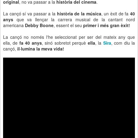
original
, no va passar a la
història del cinema
.
La cançó sí va passar a la
història de la música
, un èxit de fa
40
anys
que va llençar la carrera musical de la cantant nord
americana
Debby Boone
, essent el seu
primer i més gran èxit!
La cançó no només l'he seleccionat per ser del mateix any que
ella, de
fa 40 anys
, sinó sobretot perquè
ella
, la
Sira
, com diu la
cançó,
il·lumina la meva vida!