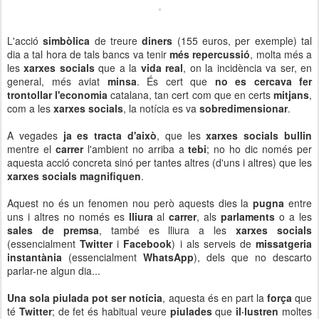
L'acció
simbòlica
de treure
diners
(155 euros, per exemple) tal
dia a tal hora de tals bancs va tenir
més repercussió
, molta més a
les
xarxes socials
que a la
vida real
, on la incidència va ser, en
general, més aviat
minsa
. És cert que
no es cercava fer
trontollar l'economia
catalana, tan cert com que en certs
mitjans
,
com a les
xarxes socials
, la notícia es va
sobredimensionar
.
A vegades
ja es tracta d'això
, que les
xarxes socials bullin
mentre el
carrer
l'ambient no arriba a
tebi
; no ho dic només per
aquesta acció concreta sinó per tantes altres (d'uns i altres) que les
xarxes socials
magnifiquen
.
Aquest no és un fenomen nou però aquests dies la
pugna
entre
uns i altres no només es
lliura
al
carrer
, als
parlaments
o a les
sales de premsa
, també es lliura a les
xarxes socials
(essencialment
Twitter
i
Facebook
) i als serveis de
missatgeria
instantània
(essencialment
WhatsApp
), dels que no descarto
parlar-ne algun dia...
Una sola piulada pot ser notícia
, aquesta és en part la
força
que
té
Twitter
; de fet és habitual veure
piulades
que
il·lustren
moltes