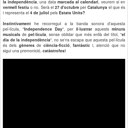
la independència
, una data
marcada al calendari
, veurem si en
vermell festiu
o no. Serà el
27 d'octubre
per
Catalunya
el que és
i representa el
4 de juliol
pels
Estats Units?
Instintivament
he recorregut a la banda sonora d'aquesta
pel·lícula, "
Independence Day
", per
il·lustrar
aquests
minuts
musicals
de
pel·lícula
, sense oblidar que més enllà del títol, "
el
dia de la independència
", no se'ns escapa que aquesta pel·lícula
és dels
gèneres
de
ciència-ficció
,
fantàstic
i, atenció que no
sigui una premonició,
catàstrofes!