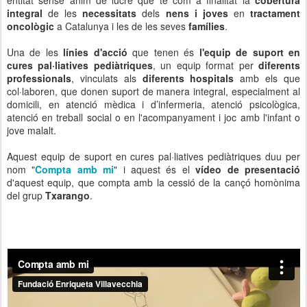
integral
de les
necessitats
dels
nens i joves
en
tractament
oncològic
a Catalunya i les de les seves
famílies
.
Una de les
línies d'acció
que tenen és
l'equip de suport en
cures pal·liatives pediàtriques
, un equip format per
diferents
professionals
, vinculats als
diferents hospitals
amb els que
col·laboren, que donen suport de manera integral, especialment al
domicili, en atenció mèdica i d’infermeria, atenció psicològica,
atenció en treball social o en l'acompanyament i joc amb l'infant o
jove malalt.
Aquest equip de suport en cures pal·liatives pediàtriques duu per
nom "
Compta amb mi
" i aquest és el
vídeo de presentació
d'aquest equip, que compta amb la cessió de la cançó homònima
del grup
Txarango
.