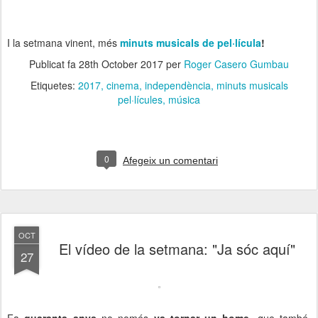
I la setmana vinent, més
minuts musicals de pel·lícula
!
Publicat fa
28th October 2017
per
Roger Casero Gumbau
Etiquetes:
2017
cinema
independència
minuts musicals
pel·lícules
música
0
Afegeix un comentari
OCT
El vídeo de la setmana: "Ja sóc aquí"
27
Fa
quaranta anys
no només
va tornar un home
, que també,