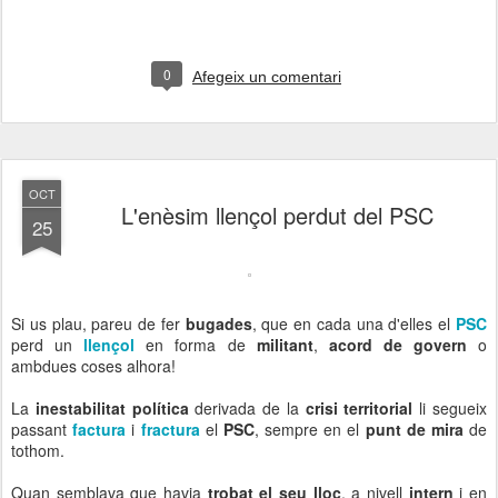
0
Afegeix un comentari
OCT
L'enèsim llençol perdut del PSC
25
Si us plau, pareu de fer
bugades
, que en cada una d'elles el
PSC
perd un
llençol
en forma de
militant
,
acord de govern
o
ambdues coses alhora!
La
inestabilitat política
derivada de la
crisi territorial
li segueix
passant
factura
i
fractura
el
PSC
, sempre en el
punt de mira
de
tothom.
Quan semblava que havia
trobat el seu lloc
, a nivell
intern
i en