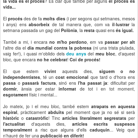
la vida és el procés
? És clar que també per alguns
el procés és
vida...
El
procés
des de fa
molts dies
(i per segons qui setmanes, mesos
i anys) ens
absorbeix
de tal manera que, com va
il·lustrar
la
setmana passada un gag del
Polònia
, la
resta
quasi ens
és igual.
També a mi, i encara
no m'ho perdono
, em va
passar per alt
l'altre dia el
dia mundial contra la pobresa
(ni una trista piulada,
vaig fer!), i quasi m'oblido dels
deu anys
del
meu bloc
, d'aquest
bloc, que encara
no he celebrat
!
Coi de procés!
El que estem
vivint
aquests dies,
siguem o no
independentistes
, té un
cost emocional
que tard o d'hora ens
passa
o
passarà factura
, sinó ens
l'ha passat ja
: dificultat per
dormir
, ànsia per estar
informat
de tot i en tot moment,
esgotament
físic i mental...
Jo mateix, jo i el meu bloc, també estem
atrapats en aquesta
espiral
, pràcticament
abduïts
pel moment que ja no sé si serà
històric
o
catastròfic
! Tinc
articles literalment segrestats
per
l'actualitat
d'aquests dies,
articles escrits suspesos
temporalment
a risc que alguns d'ells
caduquin
... Veig que
n'hauré de fer una
publicació en diferit!