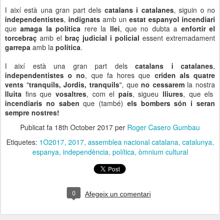
I així està una gran part dels
catalans i catalanes
, siguin o no
independentistes
,
indignats
amb un
estat espanyol incendiari
que
amaga la política
rere la
llei
, que no dubta a
enfortir el
torcebraç
amb el
braç judicial i policial
essent extremadament
garrepa
amb la
política
.
I així està una gran part dels
catalans i catalanes
,
independentistes o no
, que fa hores que
criden als quatre
vents
"
tranquils, Jordis, tranquils
", que
no cessarem
la nostra
lluita
fins que
vosaltres
, com el
país
, sigueu
lliures
, que els
incendiaris no saben
que (també)
els bombers són i seran
sempre nostres!
Publicat fa
18th October 2017
per
Roger Casero Gumbau
Etiquetes:
1O2017
2017
assemblea nacional catalana
catalunya
espanya
independència
política
òmnium cultural
0
Afegeix un comentari