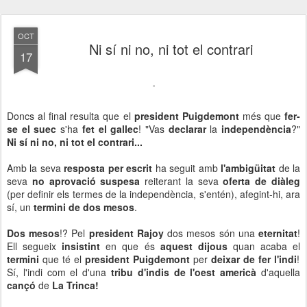
OCT
Ni sí ni no, ni tot el contrari
17
Doncs al final resulta que el
president Puigdemont
més que
fer-
se el suec
s'ha
fet el gallec
! "Vas
declarar
la
independència
?"
Ni sí ni no, ni tot el contrari...
Amb la seva
resposta per escrit
ha seguit amb
l'ambigüitat
de la
seva
no aprovació suspesa
reiterant la seva
oferta de diàleg
(per definir els termes de la independència, s'entén), afegint-hi, ara
sí, un
termini de dos mesos
.
Dos mesos
!? Pel
president Rajoy
dos mesos són una
eternitat
!
Ell segueix
insistint
en que és
aquest dijous
quan acaba el
termini
que té el
president Puigdemont
per
deixar de fer l'indi
!
Sí, l'indi com el d'una
tribu d'indis de l'oest americà
d'aquella
cançó
de
La Trinca!