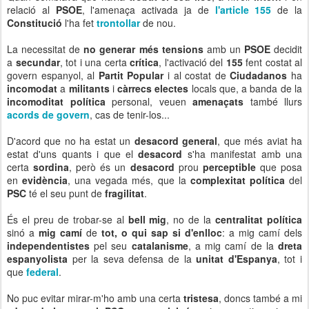
relació al
PSOE
, l'amenaça activada ja de
l'article 155
de la
Constitució
l'ha fet
trontollar
de nou.
La necessitat de
no generar més tensions
amb un
PSOE
decidit
a
secundar
, tot i una certa
crítica
, l'activació del
155
fent costat al
govern espanyol, al
Partit Popular
i al costat de
Ciudadanos
ha
incomodat
a
militants
i
càrrecs electes
locals que, a banda de la
incomoditat política
personal, veuen
amenaçats
també llurs
acords de govern
, cas de tenir-los...
D'acord que no ha estat un
desacord general
, que més aviat ha
estat d'uns quants i que el
desacord
s'ha manifestat amb una
certa
sordina
, però és un
desacord
prou
perceptible
que posa
en
evidència
, una vegada més, que la
complexitat política
del
PSC
té el seu punt de
fragilitat
.
És el preu de trobar-se al
bell mig
, no de la
centralitat política
sinó a
mig camí
de
tot, o qui sap si d'enlloc
: a mig camí dels
independentistes
pel seu
catalanisme
, a mig camí de la
dreta
espanyolista
per la seva defensa de la
unitat d'Espanya
, tot i
que
federal
.
No puc evitar mirar-m'ho amb una certa
tristesa
, doncs també a mi