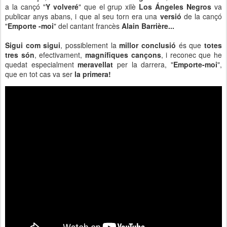
a la cançó "
Y volveré
" que el grup xilè
Los Ángeles Negros
va
publicar anys abans, i que al seu torn era una
versió
de la cançó
"
Emporte -moi
" del cantant francès
Alain Barrière...
Sigui com sigui
, possiblement la
millor conclusió
és que
totes
tres són
, efectivament,
magnífiques cançons
, i reconec que he
quedat especialment
meravellat
per la darrera, "
Emporte-moi
",
que en tot cas va ser
la primera!