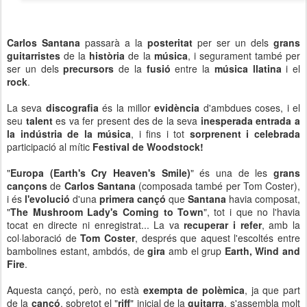
Carlos Santana
passarà a la
posteritat
per ser un dels
grans
guitarristes
de la
història
de la
música
, i segurament també per
ser un dels
precursors
de la
fusió
entre la
música llatina
i el
rock
.
La seva
discografia
és la millor
evidència
d'ambdues coses, i el
seu
talent
es va fer present des de la seva
inesperada entrada a
la indústria de la música
, i fins i tot
sorprenent i celebrada
participació al mític
Festival de Woodstock!
"
Europa (Earth's Cry Heaven's Smile)
" és una de les
grans
cançons
de
Carlos Santana
(composada també per Tom Coster),
i és
l'evolució
d'una
primera cançó
que
Santana
havia composat,
"
The Mushroom Lady's Coming to Town
", tot i que no l'havia
tocat en directe ni enregistrat... La va
recuperar i refer
, amb la
col·laboració de
Tom Coster
, després que aquest l'escoltés entre
bambolines estant, ambdós, de
gira
amb el grup
Earth, Wind and
Fire
.
Aquesta cançó, però, no està
exempta de polèmica
, ja que part
de la
cançó
, sobretot el "
riff
" inicial de la
guitarra
, s'assembla molt