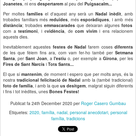
Joanetes
, ni ens
despertarem
al peu del
Puigsacalm...
Per moltes
famílies
el d'aquest any serà un
Nadal inèdit
, amb
trobades familiars més
reduïdes
, més
esporàdiques
, i amb més
distància
; trobades
emmascarades
que deixaran algunes
fotos
com a
testimoni
, i e
vidència
, de
com vivim
i ens relacionem
aquests dies.
Inevitablement aquestes
festes de Nadal
farem coses
diferents
de les que fèiem fins ara, com vam fer-ho també per
Setmana
Santa
, per
Sant Joan
, a
l'estiu
o, per exemple a
Girona
, per les
Fires de Sant Narcís
i
Tots Sants...
El que sí
mantenim
, de moment i espero que per molts anys, és la
nostra
tradicional felicitació de Nadal
amb la (també tradicional)
foto de família
, i amb la que
us desitgem
, malgrat siguin diferents
i fins i tot inèdites, unes
Bones Festes!
Publicat fa
24th December 2020
per
Roger Casero Gumbau
Etiquetes:
2020
família
nadal
personal anecdotari
personal
família
tradicions