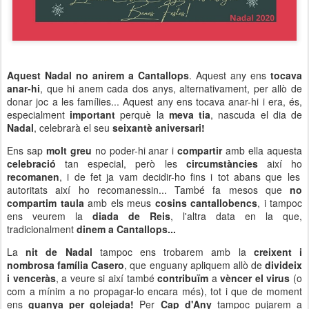
Aquest Nadal no anirem a Cantallops
. Aquest any ens
tocava
anar-hi
, que hi anem cada dos anys, alternativament, per allò de
donar joc a les famílies... Aquest any ens tocava anar-hi i era, és,
especialment
important
perquè la
meva tia
, nascuda el dia de
Nadal
, celebrarà el seu
seixantè aniversari!
Ens sap
molt greu
no poder-hi anar i
compartir
amb ella aquesta
celebració
tan especial, però les
circumstàncies
així ho
recomanen
, i de fet ja vam decidir-ho fins i tot abans que les
autoritats així ho recomanessin... També fa mesos que
no
compartim taula
amb els meus
cosins cantallobencs
, i tampoc
ens veurem la
diada de Reis
, l'altra data en la que,
tradicionalment
dinem a Cantallops...
La
nit de Nadal
tampoc ens trobarem amb la
creixent i
nombrosa família Casero
, que enguany apliquem allò de
divideix
i venceràs
, a veure si així també
contribuïm
a
vèncer el virus
(o
com a mínim a no propagar-lo encara més), tot i que de moment
ens
guanya per golejada!
Per
Cap d'Any
tampoc pujarem a