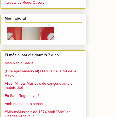
Tweets by RogerCasero
Món laboral
El més clicat els darrers 7 dies
Més Ràdio Sarrià
(Una aproximació al) Discurs de la Nit de la
Ràdio
Alive. Minuts Musicals de cançons amb el
mateix títol
És Sant Roger, avui?
Amb mainada, o sense...
#MinutsMusicals de 1974 amb "She" de
Charles Aznavour