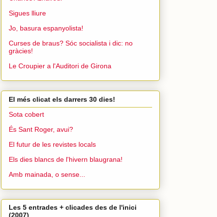
Sigues lliure
Jo, basura espanyolista!
Curses de braus? Sóc socialista i dic: no
gràcies!
Le Croupier a l'Auditori de Girona
El més clicat els darrers 30 dies!
Sota cobert
És Sant Roger, avui?
El futur de les revistes locals
Els dies blancs de l'hivern blaugrana!
Amb mainada, o sense...
Les 5 entrades + clicades des de l'inici
(2007)