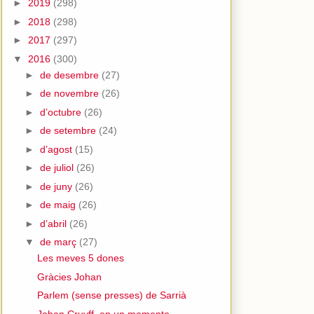
►
2019
(298)
►
2018
(298)
►
2017
(297)
▼
2016
(300)
►
de desembre
(27)
►
de novembre
(26)
►
d’octubre
(26)
►
de setembre
(24)
►
d’agost
(15)
►
de juliol
(26)
►
de juny
(26)
►
de maig
(26)
►
d’abril
(26)
▼
de març
(27)
Les meves 5 dones
Gràcies Johan
Parlem (sense presses) de Sarrià
Johan Cruyff, en un momento