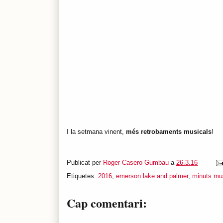
I la setmana vinent,
més retrobaments musicals
!
Publicat per
Roger Casero Gumbau
a
26.3.16
Etiquetes:
2016
,
emerson lake and palmer
,
minuts mu
Cap comentari: