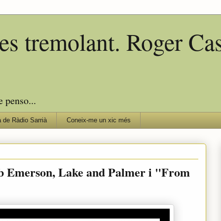
edes tremolant. Roger C
e penso...
 de Ràdio Sarrià
Coneix-me un xic més
mb Emerson, Lake and Palmer i "From