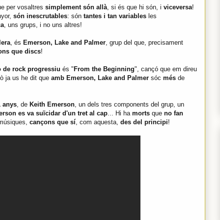
e per vosaltres
simplement són allà
, si és que hi són, i
viceversa
!
nyor,
són inescrutables
: són
tantes i tan variables
les
ca
, uns grups, i no uns altres!
lera
, és
Emerson, Lake and Palmer
, grup del que, precisament
ns que discs
!
o de rock progressiu
és "
From the Beginning
", cançó que em direu
ò ja us he dit que
amb
Emerson, Lake and Palmer
sóc
més
de
1 anys
, de
Keith Emerson
, un dels tres components del grup, un
rson es va suïcidar d'un tret al cap
... Hi ha
morts
que
no fan
músiques,
cançons que sí
, com aquesta,
des del principi
!