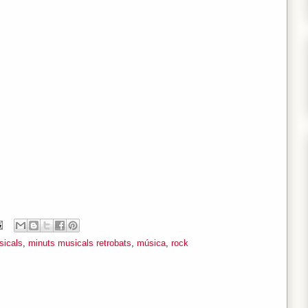
sicals
,
minuts musicals retrobats
,
música
,
rock