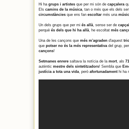
Hi ha
grups i artistes
que per mi són de
capçalera
qu
Els
camins de la música
, tan o més que els dels se
circumstàncies
que ens fan
escoltar
més una
músi
Un dels grups que per mi
és allà
, sense ser de
capça
perquè
és dels que hi ha allà
, he escoltat
més canço
Una de les cançons que
més m'agraden
d'aquest
tri
que
potser no és la més representativa
del grup, per
cançons
!
Setmanes enrere
saltava la notícia de la
mort
, als
7
autèntic
mestre dels sintetitzadors
! Sembla que
Eme
justícia a tota una vida
, però
afortunadament
hi ha 