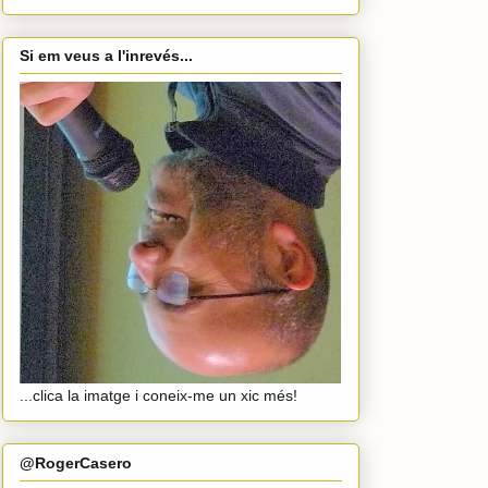
Si em veus a l'inrevés...
...clica la imatge i coneix-me un xic més!
@RogerCasero