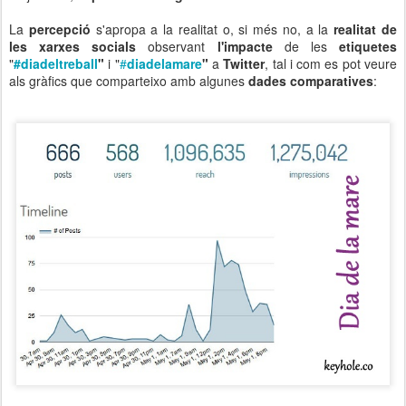
La
percepció
s'apropa a la realitat o, si més no, a la
realitat de
les xarxes socials
observant
l'impacte
de les
etiquetes
"
#diadeltreball
"
i "
#
diadelamare
"
a
Twitter
, tal i com es pot veure
als gràfics que comparteixo amb algunes
dades comparatives
: