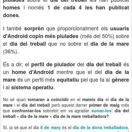
i només
homes
1 de cada 4 les han publicat
.
dones
I també
que proporcionalment els
sorprèn
usuaris
(més del 50%) sobre
d'Android
copin més piulades
el
que no sobre el
dia del treball
dia de la mare
(36%).
És a dir, el
del
és
perfil de piulador
dia del treball
un
mentre que el del
home d'Android
dia de la
és un perfil més
pel que fa al
mare
equitatiu
gènere
i al
.
sistema operatiu
No sé quan
tornaran a coincidir
en el
mateix dia
el
dia de la
mare
i el
dia del treball
però aquest darrer
primer de maig
més
que
confrontar-los
sobretot em va agradar
sumar-los
:
dia del
treball
+
dia de la mare
=
dia de la mare treballadora?
Sí, ja sé que el dia
8 de març
és el
dia de la dona treballadora
,