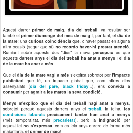
Aquest darrer
primer de maig
,
dia del treball
, va resultar ser
també el
primer diumenge del mes de maig
i, per tant, el
dia de
la mare
: una
curiosa coincidència
que, d'haver passat en alguna
altra ocasió (segur que sí)
no recordo haver-hi prestat atenció
.
Rumiant sobre aquests dos "dies" la meva
percepció
és que
aquests
darrers anys
el
dia del treball ha anat a menys
i el
dia
de la mare ha anat a més
.
Que el
dia de la mare
vagi a més
s'explica sobretot per
l'impacte
publicitari
que té, un impacte global que, com altres dies
assenyalats (
dia del pare
,
black friday
...), ens
convida a
consumir
per
agrair a les mares la seva condició
.
Menys m'explico que el dia del treball hagi anat a menys
,
sobretot perquè aquests darrers anys el
treball
, la feina,
les
condicions laborals
precisament també han anat a menys
(més temporalitat, més
precarietat
), però la
indignació
per
aquest fet
no s'expressa
, com es feia anys enrere de forma més
majoritària,
el primer de maig
!