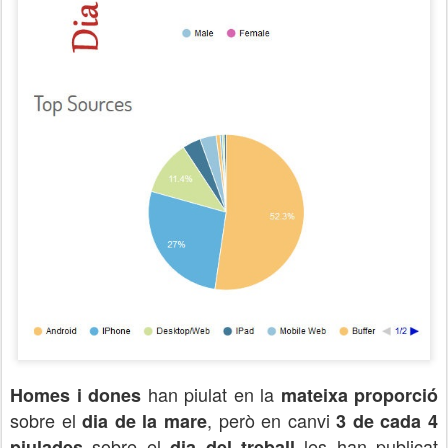
han piulat en la
Homes i dones
mateixa proporció
sobre el
, però en canvi
dia de la mare
3 de cada 4
sobre el
les han publicat
piulades
dia del treball