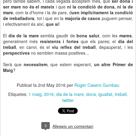
però també sabem, i cada vegada acceptem més, que
ser dona i
ser mare no és el mateix
i que
ni la condició de dona, ni la de
mare
, com la d'home i la de pare, d
uen implícitament la condició
de treballadora
, tot i que en la
majoria de casos
puguem pensar,
i efectivament és així,
que sí
!
El
dia de la mare
sembla gaudir de
bona salut
, com les
mares
,
generalment més
resistents i fortes
que els pares; el
dia del
treball
, en canvi, és el
viu reflex del treball
, depauperat, i les
perspectives
no semblen massa positives...
Serà que
necessitem
, que estem esperant,
un altre Primer de
Maig
?
Publicat fa
2nd May 2016
per
Roger Casero Gumbau
Etiquetes:
1 maig
2016
dia de la mare
dona
igualtat
treball
twitter
0
Afegeix un comentari