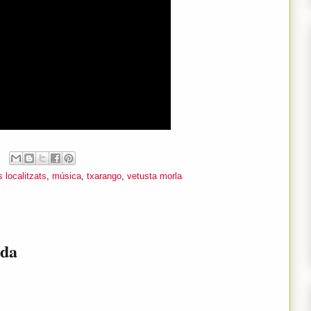
 localitzats
,
música
,
txarango
,
vetusta morla
ada