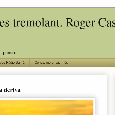
edes tremolant. Roger C
e penso...
 de Ràdio Sarrià
Coneix-me un xic més
a deriva