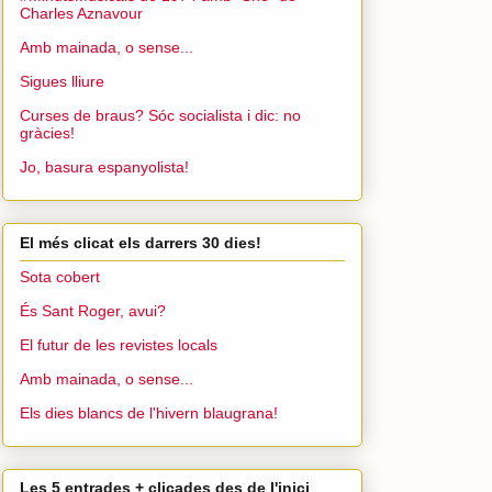
Charles Aznavour
Amb mainada, o sense...
Sigues lliure
Curses de braus? Sóc socialista i dic: no
gràcies!
Jo, basura espanyolista!
El més clicat els darrers 30 dies!
Sota cobert
És Sant Roger, avui?
El futur de les revistes locals
Amb mainada, o sense...
Els dies blancs de l'hivern blaugrana!
Les 5 entrades + clicades des de l'inici