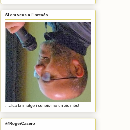
Si em veus a l'inrevés...
...clica la imatge i coneix-me un xic més!
@RogerCasero