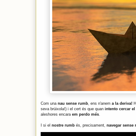
Com una
nau sense rumb
, ens n'anem
a la deriva!
H
seva brúixola!) i el cert és que quan
intento cercar el
aleshores encara
em perdo més
.
I si el
nostre rumb
és, precisament,
navegar sense