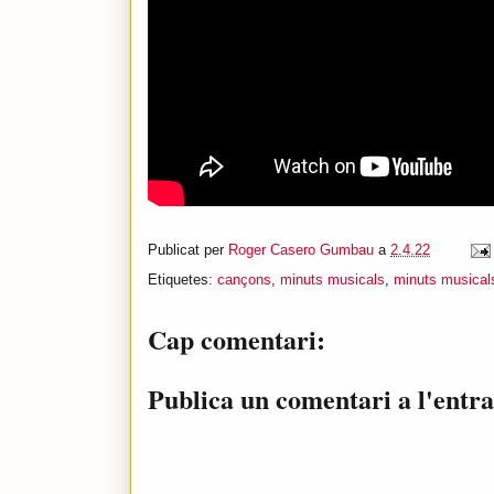
Publicat per
Roger Casero Gumbau
a
2.4.22
Etiquetes:
cançons
,
minuts musicals
,
minuts musicals
Cap comentari:
Publica un comentari a l'entr