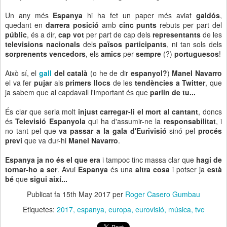
Un any més
Espanya
hi ha fet un paper més aviat
galdós
,
quedant en
darrera posició
amb
cinc punts
rebuts per part del
públic
, és a dir,
cap vot
per part de cap dels
representants
de les
televisions nacionals
dels
països participants
, ni tan sols dels
sorprenents vencedors
, els
amics
per
sempre
(?)
portuguesos
!
Això sí, el
gall
del català
(o he de dir
espanyol?
)
Manel Navarro
el va fer
pujar
als
primers llocs
de les
tendències a Twitter
, que
ja sabem que al capdavall l'important és que
parlin de tu...
És clar que seria molt
injust carregar-li el mort al cantant
, doncs
és
Televisió Espanyola
qui ha d'assumir-ne la
responsabilitat
, i
no tant pel que
va passar a la gala d'Eurivisió
sinó pel
procés
previ
que va dur-hi
Manel Navarro
.
Espanya ja no és el que era
i tampoc tinc massa clar que
hagi de
tornar-ho a ser
. Avui
Espanya
és una
altra cosa
i potser ja
està
bé
que
sigui així...
Publicat fa
15th May 2017
per
Roger Casero Gumbau
Etiquetes:
2017
espanya
europa
eurovisió
música
tve