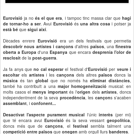
Eurovisió
ja no
és el que era
, i tampoc tinc massa clar que
hagi
de tornar-ho a ser
. Avui
Eurovisió
és
una altra cosa
i potser ja
està bé
que
sigui així
.
Dècades enrere
Eurovisió
era un dels festivals que permetia
descobrir nous artistes i cançons
d'altres
països
, una
finestra
oberta a Europa
d'una
Espanya
que encara
desprenia l'olor de
resclosit
de la
post-guerra
.
Ja fa anys que
no cal esperar
el festival d'
Eurovisió
per
veure i
escoltar
els
artistes
i les
cançons
dels altres
països
doncs la
música
és tan
global
que no només ha
eliminat distàncies
,
també ha contribuït a una
major homogeneïtzació
musical: en
molts casos el
menys important
és l'
origen
dels
artistes
, doncs
independentment de la seva
procedència
, les
cançon
s s'acaben
assemblant
, i
confonent...
Desactivat l'aspecte purament musical
l'únic
interès
(per mi)
que té encara avui
Eurovisió
és la seva vessant
geopolítica
,
doncs més que de
cançons
, el
festival
sembla talment una
competició entre països
que
onegen
amb orgull llurs
banderes
.