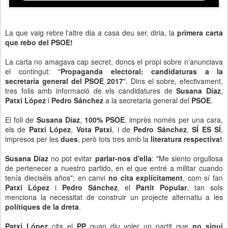
La que vaig rebre l'altre dia a casa deu ser, diria, la
primera carta
que rebo del PSOE!
La carta no amagava cap secret, doncs el propi sobre n'anunciava
el contingut: "
Propaganda electoral: candidaturas a la
secretaría general del PSOE 2017
". Dins el sobre, efectivament,
tres folis amb informació de els candidatures de
Susana Díaz
,
Patxi López
i
Pedro Sánchez
a la secretaria general del
PSOE
.
El foli de
Susana Díaz
,
100% PSOE
, imprès només per una cara,
els de
Patxi López
,
Vota Patxi
, i de
Pedro Sánchez
,
SÍ ES SÍ
,
impresos per les
dues
, però tots tres amb la
literatura respectiva!
Susana Díaz
no pot evitar
parlar-nos d'ella
: "Me siento orgullosa
de pertenecer a nuestro partido, en el que entré a militar cuando
tenía dieciséis años"; en canvi
no cita explícitament
, com sí fan
Patxi López
i
Pedro Sánchez
, el
Partit Popular
, tan sols
menciona la necessitat de construir un projecte alternatiu a les
polítiques de la dreta
.
Patxi López
cita el
PP
quan diu voler un partit que
no sigui