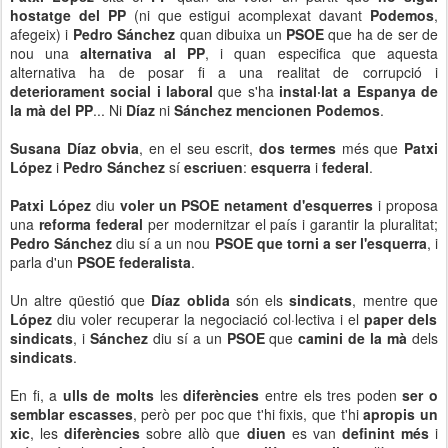
hostatge del PP
(ni que estigui acomplexat davant
Podemos
,
afegeix) i
Pedro Sánchez
quan dibuixa un
PSOE
que ha de ser de
nou una
alternativa al PP
, i quan especifica que aquesta
alternativa ha de posar fi a una realitat de corrupció i
deteriorament social i
laboral
que s'ha
instal·lat a Espanya de
la mà del PP
... Ni
Díaz
ni
Sánchez mencionen Podemos
.
Susana Díaz obvia
, en el seu escrit,
dos termes
més que
Patxi
López
i
Pedro Sánchez
sí
escriuen
:
esquerra
i
federal
.
Patxi López
diu
voler un PSOE netament d'esquerres
i proposa
una
reforma federal
per modernitzar el país i garantir la pluralitat;
Pedro Sánchez
diu sí a un nou
PSOE que torni a ser l'esquerra
, i
parla d'un
PSOE federalista
.
Un altre qüestió que
Díaz oblida
són els
sindicats
, mentre que
López
diu voler recuperar la negociació col·lectiva i el
paper dels
sindicats
, i
Sánchez
diu sí a un
PSOE
que
camini de la mà
dels
sindicats
.
En fi, a
ulls de molts
les
diferències
entre els tres poden
ser o
semblar escasses
, però per poc que t'hi fixis, que t'hi
apropis un
xic
, les
diferències
sobre allò que
diuen
es van
definint més
i