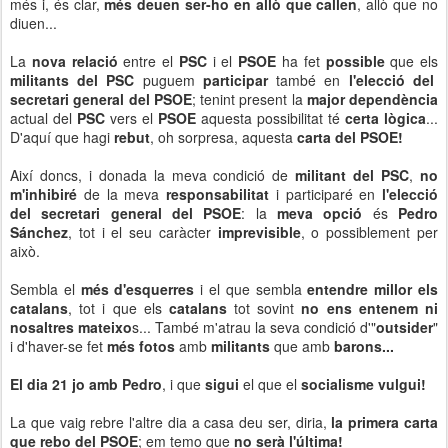
més i, és clar,
més deuen ser-ho en allò que callen
, allò que no
diuen...
La
nova relació
entre el
PSC
i el
PSOE
ha fet
possible
que els
militants del PSC
puguem
participar
també en
l'elecció del
secretari general del PSOE
; tenint present la
major dependència
actual del
PSC
vers el
PSOE
aquesta possibilitat té
certa lògica
...
D'aquí que hagi
rebut
, oh sorpresa, aquesta
carta del PSOE!
Així doncs, i donada la meva condició de
militant del PSC
,
no
m'inhibiré
de la meva
responsabilitat
i participaré en
l'elecció
del secretari general del PSOE
: la
meva opció
és
Pedro
Sánchez
, tot i el seu caràcter
imprevisible
, o possiblement per
això.
Sembla el
més d'esquerres
i el que sembla
entendre millor els
catalans
, tot i que els
catalans
tot sovint
no ens entenem ni
nosaltres mateixo
s... També m'atrau la seva condició d'"
outsider
"
i d'haver-se fet
més fotos
amb
militants
que amb
barons...
El dia 21 jo amb Pedro
, i que
sigui
el que el
socialisme vulgui!
La que vaig rebre l'altre dia a casa deu ser, diria,
la primera carta
que rebo del PSOE
; em temo que
no serà l'última!