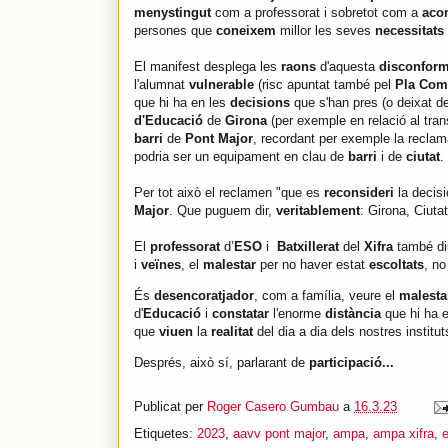
menystingut
com a professorat i sobretot com a
aco
persones que
coneixem
millor les seves
necessitats
El manifest desplega les
raons
d'aquesta
disconform
l'alumnat
vulnerable
(risc apuntat també pel
Pla Com
que hi ha en les
decisions
que s'han pres (o deixat de
d'Educació
de
Girona
(per exemple en relació al tran
barri
de
Pont Major
, recordant per exemple la recla
podria ser un equipament en clau de
barri
i de
ciutat
.
Per tot això el reclamen "que es
reconsideri
la decisi
Major
. Que puguem dir,
veritablement
: Girona, Ciuta
El
professorat
d’
ESO
i
Batxillerat
del
Xifra
també d
i
veïnes
, el
malestar
per no haver estat
escoltats
, n
És
desencoratjador
, com a família, veure el
malest
d'
Educació
i
constatar
l'enorme
distància
que hi ha 
que
viuen
la
realitat
del dia a dia dels nostres institu
Després, això sí, parlarant de
participació...
Publicat per
Roger Casero Gumbau
a
16.3.23
Etiquetes:
2023
,
aavv pont major
,
ampa
,
ampa xifra
,