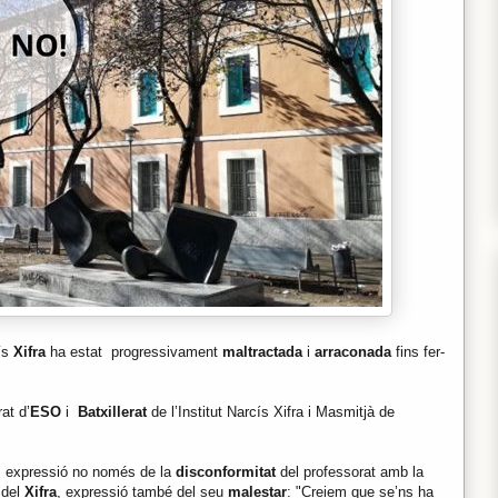
cís
Xifra
ha estat progressivament
maltractada
i
arraconada
fins fer-
at d’
ESO
i
Batxillerat
de l’Institut Narcís Xifra i Masmitjà de
, expressió no només de la
disconformitat
del professorat amb la
O
del
Xifra
, expressió també del seu
malestar
: "Creiem que se’ns ha