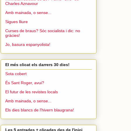
Charles Aznavour
Amb mainada, o sense...
Sigues lliure
Curses de braus? Sóc socialista i dic: no
gràcies!
Jo, basura espanyolista!
El més clicat els darrers 30 dies!
Sota cobert
És Sant Roger, avui?
El futur de les revistes locals
Amb mainada, o sense...
Els dies blancs de l'hivern blaugrana!
Les 5 entrades + clicades des de l'inici