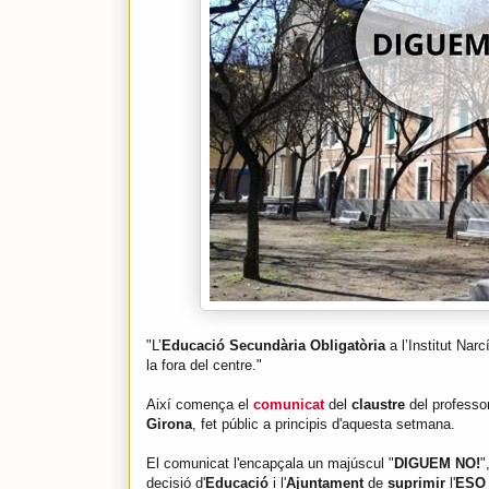
"L’
Educació Secundària Obligatòria
a l’Institut Nar
la fora del centre."
Així comença el
comunicat
del
claustre
del professor
Girona
, fet públic a principis d'aquesta setmana.
El comunicat l'encapçala un majúscul "
DIGUEM NO!
"
decisió d'
Educació
i l'
Ajuntament
de
suprimir
l'
ES