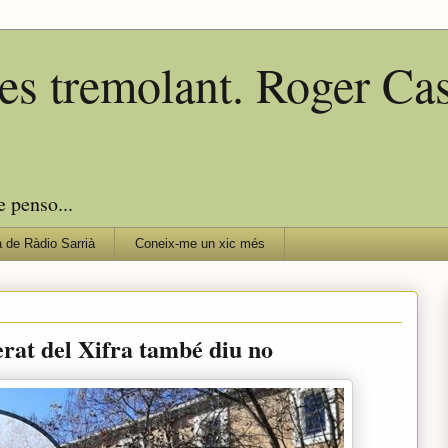
edes tremolant. Roger C
e penso...
 de Ràdio Sarrià
Coneix-me un xic més
erat del Xifra també diu no