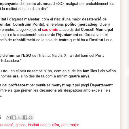
mpanyants
del nostre
alumnat
d’ESO, malgrat ser probablement les
i la realitat del seu dia a dia."
itat
i d'aquest
malestar
, com el
risc
d'una major
desatenció
de
unitari Construïm Ponts
), el rerefons
polític
(
mercadeig
, diuen)
 prendre, afegeixo jo), el
cas omís
a acords del
Consell Municipal
sport) o la
desatenció
secular de l'
Ajuntament
de Girona vers el
mació de
rehabilitació
de la sala de
teatre
que hi ha a l'
institut
i que
ó d’
eliminar
l’
ESO
de l’Institut Narcís Xifra i del barri del
Pont
t Educadora."
iu
no
i en el seu no també hi ha, com en el de les
famílies
i els
veïns
o només
ara
, sinó des de fa com a mínim
quatre anys
.
ar
del
professorat
per sentir-se
menystingut
pel propi
Departament
entre els que prenen les
decisions
als
despatxos
amb excels i els
ts.
educació
,
girona
,
institut narcís xifra
,
pont major