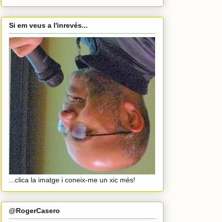
Si em veus a l'inrevés...
...clica la imatge i coneix-me un xic més!
@RogerCasero