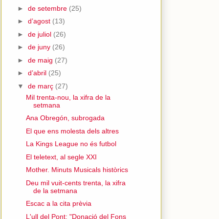
►
de setembre
(25)
►
d’agost
(13)
►
de juliol
(26)
►
de juny
(26)
►
de maig
(27)
►
d’abril
(25)
▼
de març
(27)
Mil trenta-nou, la xifra de la
setmana
Ana Obregón, subrogada
El que ens molesta dels altres
La Kings League no és futbol
El teletext, al segle XXI
Mother. Minuts Musicals històrics
Deu mil vuit-cents trenta, la xifra
de la setmana
Escac a la cita prèvia
L'ull del Pont: "Donació del Fons