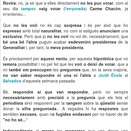
Rovira
; no, ja sé que a elles directament
no les puc votar
, com al
seu dia
tampoc
vaig votar
(l'
enyorada
)
Carme Chacón
, ja
m'enteneu...
Que
no les voti
no és cap
sorpresa
i és per això que ho
expresso
amb total
naturalitat
, no com si estigués
anunciant
una
exclusiva
. Però que jo
no les voti
no vol dir, necessàriament, que
bé una bé
l'altra
puguin acabar
esdevenint presidentes
de la
Generalitat
i, per tant, la
meva presidenta
.
És precisament per
aquest motiu
, per aquesta
hipotètica
que no
remota
possibilitat i no pel fet que les
voti o deixi de votar
, que a
mi
també em preocupen
les
preguntes
que, en la seva majoria,
no van saber respondre ni una ni l'altra
a
Jordi Évole
al
Salvados
d'aquesta setmana passada.
Bé,
respondre sí que van respondre
, però no sempre
necessàriament
amb
precisió
a la
pregunta
que els feia el
periodista
sinó responent per la
tangent
sobre la
qüestió
sense
donar la
xifra preguntada
... A vegades hi ha
respostes
que
semblen
excuses
, quan n
o fugides endavant
per no haver de dir
"no ho sé...
"
Independència
al
marge
les
respostes
que van donar van