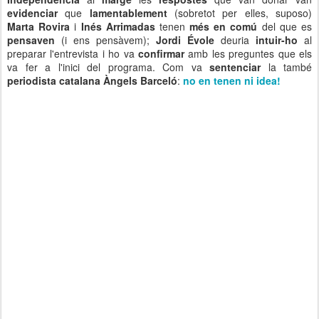
evidenciar
que
lamentablement
(sobretot per elles, suposo)
Marta Rovira
i
Inés Arrimadas
tenen
més en comú
del que es
pensaven
(i ens pensàvem);
Jordi Évole
deuria
intuir-ho
al
preparar l'entrevista i ho va
confirmar
amb les preguntes que els
va fer a l'inici del programa. Com va
sentenciar
la també
periodista catalana Àngels Barceló
:
no en tenen ni idea!