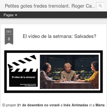
Petites gotes fredes tremolant. Roger Casero Gumbau. Girona
Pages
DEC
El vídeo de la setmana: Salvades?
8
El proper
21 de desembre no votaré
a
Inés Arrimadas
ni a
Marta