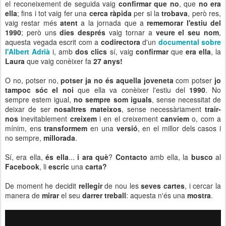
el reconeixement de seguida vaig
confirmar que no
, que
no era
ella
; fins i tot vaig fer una
cerca ràpida
per si la
trobava
, però res,
vaig restar més
atent
a la jornada que a
rememorar l'estiu del
1990
; però uns
dies després
vaig tornar a
veure el seu nom
,
aquesta vegada escrit com a
codirectora
d'un
documental sobre
l'Albert Adrià
i, amb
dos clics
sí, vaig
confirmar
que
era ella
, la
Laura
que vaig conèixer fa
27 anys!
O no, potser no,
potser ja no és aquella joveneta
com potser
jo
tampoc sóc el noi
que ella va conèixer l'estiu del
1990
. No
sempre estem igual,
no sempre som iguals
, sense necessitat de
deixar de ser
nosaltres mateixos
, sense necessàriament
trair-
nos
inevitablement
creixem
i en el creixement
canviem
o, com a
mínim, ens
transformem
en una
versió
, en el millor dels casos i
no sempre,
millorada
.
Sí, era ella,
és ella
...
i ara què
?
Contacto
amb ella, la
busco
al
Facebook
, li
escric
una
carta?
De moment he decidit
rellegir
de nou les
seves cartes
, i cercar la
manera de
mirar
el seu
darrer treball
: aquesta n'és una
mostra
.