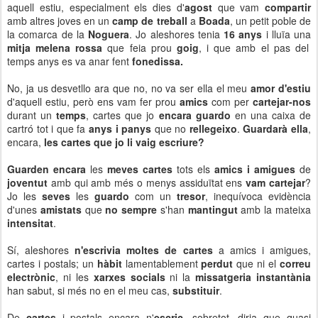
aquell estiu, especialment els dies d'
agost
que vam
compartir
amb altres joves en un
camp de treball
a
Boada
, un petit poble de
la comarca de la
Noguera
. Jo aleshores tenia
16 anys
i lluïa una
mitja melena rossa
que feia prou
goig
, i que amb el pas del
temps anys es va anar fent
fonedissa.
No, ja us desvetllo ara que no, no va ser ella el meu
amor d'estiu
d'aquell estiu, però ens vam fer prou
amics
com per
cartejar-nos
durant un
temps
, cartes que jo
encara guardo
en una caixa de
cartró tot i que fa
anys i panys
que no
rellegeixo
.
Guardarà ella
,
encara,
les cartes que jo li vaig escriure?
Guarden encara
les
meves cartes
tots els
amics i amigues
de
joventut
amb qui amb més o menys assiduïtat ens
vam cartejar
?
Jo les
seves
les
guardo
com un
tresor
, inequívoca evidència
d'unes
amistats
que
no sempre
s'han
mantingut
amb la mateixa
intensitat
.
Sí, aleshores
n'escrivia moltes de cartes
a amics i amigues,
cartes i postals; un
hàbit
lamentablement
perdut
que ni el
correu
electrònic
, ni les
xarxes socials
ni la
missatgeria instantània
han sabut, si més no en el meu cas,
substituir
.
De
cartes
i postals encara n'
escric
, sobretot, diria que quasi