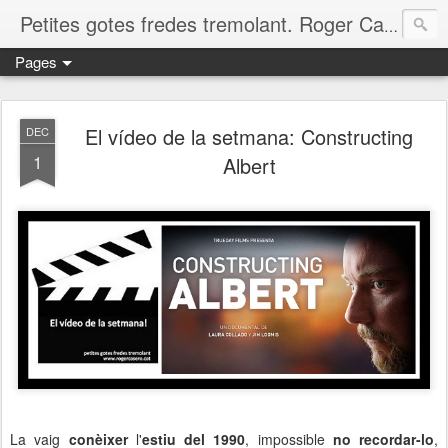
Petites gotes fredes tremolant. Roger Casero Gumbau. Girona
Pages
El vídeo de la setmana: Constructing
DEC
1
Albert
La vaig
conèixer
l'
estiu del 1990
, impossible
no recordar-lo
,