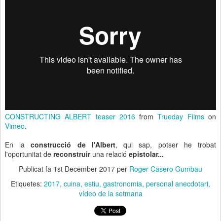
CONSTRUCTING ALBERT teaser 2016
from
Trueday Films
on
Vimeo
.
En la
construcció de l'Albert
, qui sap, potser he trobat
l'oportunitat de
reconstruir
una relació
epistolar...
Publicat fa
1st December 2017
per
Roger Casero Gumbau
Etiquetes:
2017
cuina
estiu
gastronomia
personal anecdotari
vídeo de la setmana