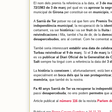
El nom dels premis fa referència a la data, el
3 de ma
72/1983 de 3 de març
pel qual es va
aprovar la seg
municipal de
Girona
per constituir-se en
municipis
, 
A
Sarrià de Ter
potser no cal que fem uns
Premis Tr
independència municipal
, la recuperació de la
ident
certament, va ser
històrica
i va ser
fruit
de la
lluita
i
reivindicacions
i filla, també s’ha de dir, de la
democ
desapercebudes
, ans al contrari. Com he comentat 
També seria interessant
establir una data de celebr
Turbau reivindicar el 9 de març
. Si el
3 de març
la 
es va
publicar al Diari Oficial de la Generalitat de
Salt
sempre ha tingut com a referència la data del
3 
La
història
la
coneixem
i, afortunadament, està ben
especialment en
boca dels qui la van protagonitzar
memòria
, que també és la nostra.
Fa 40 anys Sarrià de Ter va recuperar la independ
passi
desapercebuda
; no ens podem
permetre
que 
Article publicat al
número 116
de la revista
Parlem de
Publicat per
Roger Casero Gumbau
a
16.11.23