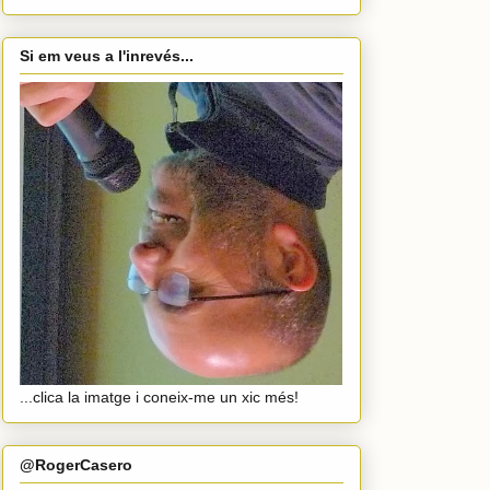
Si em veus a l'inrevés...
...clica la imatge i coneix-me un xic més!
@RogerCasero