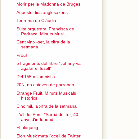
Morir per la Madonna de Bruges
Aquests dies anglosaxons...
Teorema de Clàudia
Suite orquestral Francisca de
Pedraza. Minuts Musi...
Cent vint-i-set, la xifra de la
setmana
Prou!
5 fragments del llibre "Johnny va
agafar el fusell"
Del 155 a l'amnistia
20N, no estaven de parranda
Strange Fruit. Minuts Musicals
històrics
Cinc mil, la xifra de la setmana
L'ull del Pont: "Sarrià de Ter, 40
anys d'independ...
El bloqueig
Elon Musk mata l'ocell de Twitter