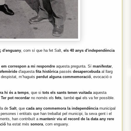
rç d'enguany
, com sí que ha fet Salt,
els 40 anys d'independència
 em correspon a mi respondre
aquesta pregunta. Sí
manifestar
,
efemèride
d'aquesta
fita històrica
passés
desapercebuda
al llarg
, despistat, m’hagués
perdut alguna commemoració
, evocació o
ra hi és a temps
, que si
tots els sants tenen vuitada
aquesta
 Ter pot recordar
no només els
fets
, també
qui
els va fer possible.
ila de
Salt
, que
cada any commemora la independència
municipal
ersones i entitats que han treballat pel municipi, la seva gent i el
ments, han contribuït a
mantenir viu el record de la data any rere
ació
ha estat més
sonora
, com enguany.