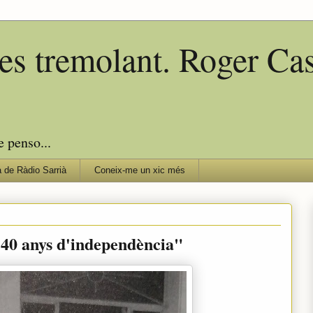
edes tremolant. Roger C
e penso...
 de Ràdio Sarrià
Coneix-me un xic més
, 40 anys d'independència"