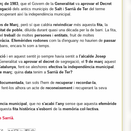
rç de 1983
, que el Govern de la
Generalitat
va
aprovar el Decret
regació
dels antics municipis de
Salt
i
Sarrià de Ter
del terme
recuperant així la independència municipal.
es de Març
, però sí que caldria
reivindicar
més aquesta
fita
, la
itat de poble
, diluïda durant quasi una dècada per la de barri. La fita,
 el
treball
de moltes
persones
i
entitats
, fruit de moltes
ràcia
.
Efemèrides rodones
com la d'enguany no haurien de
passar
abans, encara hi som a temps.
ació
i en aquest sentit jo sempre havia sentit a
l'alcalde Josep
Generalitat va
aprovar el decret
de segregació, el
9 de març
aquest
 Catalunya
, fent-se aleshores
efectiva la independència municipal
.
de març
; quina
data
tenim a
Sarrià de Ter?
documentada
, tan sols l'hem de
recuperar
i
recordar-la
,
, fent-los alhora un acte de
reconeixement
i recuperant la seva
ència municipal
, que no
s'acabi l'any
sense que aquesta
efemèride
aquesta
fita històrica s'esborri
de la
memòria col·lectiva
.
 Sarrià
.