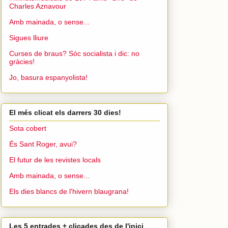
Charles Aznavour
Amb mainada, o sense...
Sigues lliure
Curses de braus? Sóc socialista i dic: no
gràcies!
Jo, basura espanyolista!
El més clicat els darrers 30 dies!
Sota cobert
És Sant Roger, avui?
El futur de les revistes locals
Amb mainada, o sense...
Els dies blancs de l'hivern blaugrana!
Les 5 entrades + clicades des de l'inici