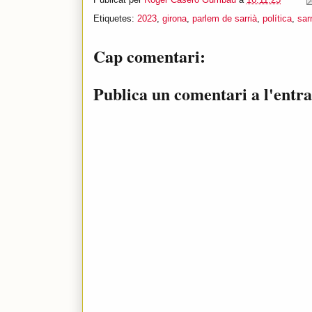
Etiquetes:
2023
,
girona
,
parlem de sarrià
,
política
,
sarr
Cap comentari:
Publica un comentari a l'entr