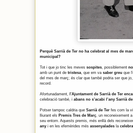
Perquè Sarrià de Ter no ha celebrat al mes de ma
municipal?
Tot i que jo tinc les meves
sospites
, possiblement
no
amb un punt de
tristesa
, que em va
saber greu
que l'
del mes de març; és clar que també podria ser que jo
record.
Afortunadament,
l'Ajuntament de Sarrià de Ter enca
celebració també, i
abans no s’acabi l’any Sarrià de
Potser tampoc caldria que
Sarrià de Ter
fes com la v
lliurant els
Premis Tres de Març
, un reconeixement a p
seu entorn. Aquests premis, més enllà dels reconeixe
any
i en les efemèrides més
assenyalades
la
celebr