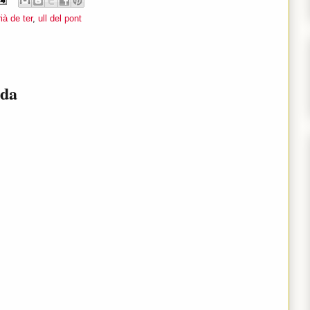
ià de ter
,
ull del pont
ada