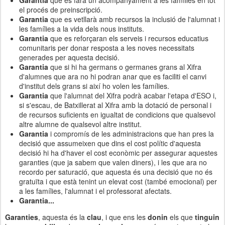
el procés de preinscripció.
Garantia
que es vetllarà amb recursos la inclusió de l'alumnat i
les famílies a la vida dels nous instituts.
Garantia
que es reforçaran els serveis i recursos educatius
comunitaris per donar resposta a les noves necessitats
generades per aquesta decisió.
Garantia
que si hi ha germans o germanes grans al Xifra
d'alumnes que ara no hi podran anar que es faciliti el canvi
d'institut dels grans si així ho volen les famílies.
Garantia
que l'alumnat del Xifra podrà acabar l'etapa d'ESO i,
si s'escau, de Batxillerat al Xifra amb la dotació de personal i
de recursos suficients en igualtat de condicions que qualsevol
altre alumne de qualsevol altre institut.
Garantia
i compromís de les administracions que han pres la
decisió que assumeixen que dins el cost polític d'aquesta
decisió hi ha d'haver el cost econòmic per assegurar aquestes
garanties (que ja sabem que valen diners), i les que ara no
recordo per saturació, que aquesta és una decisió que no és
gratuïta i que està tenint un elevat cost (també emocional) per
a les famílies, l'alumnat i el professorat afectats.
Garantia...
Garanties
, aquesta és la
clau
, i que ens les
donin
els que
tinguin