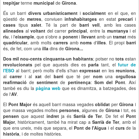
trepitjar
terme
municipal
de
Girona
.
És un barri
divers urbanísticament
i
socialment
en el que, en
qüestió de
metres
, conviuen
infrahabitatges
en estat
precari
i
cases
tipus
xalet
. Té la part de
barri vell
, amb les cases
alineades
al
voltant
del carrer
principal
, entre la
muntanya
i el
riu
, i l'
eixample
, que s'obre a
ponent
i
llevant
amb un
tramat
més
quadricular
, amb molts
carrers
amb
noms
d'
illes
. El propi
barri
és, de fet, com una
illa
dins de
Girona...
Dos mil nou-cents cinquanta-un habitants
; potser no
tots
estan
revolucionats
pel que aquests dies es
parla
tant, el
futur de
l'ESO
al barri; però molts d'ells s'han
expressat
en les
reunions
,
al
carrer
i al
xat
del
barri
que té per
nom
una
orgullosa
reafirmació
de
sentiment
de
pertinença
:
Som del Pont
. Així
també es diu la
pàgina web
que es dinamitza, a batzegades, des
de l'
AV
.
El
Pont Major
és aquell barri massa vegades
oblidat
per
Girona
i
que massa vegades moltes
persones
, algunes de
Girona
i tot, es
pensen
que aquest
indret
ja és
Sarrià de Ter
. De fet el
Pont
Major
, històricament, també ha mirat cap a
Sarrià de Ter
, amb el
que ens uneix, més que separa, el
Pont
de l'Aigua
i el
curs
de la
història
, i de moltes històries.