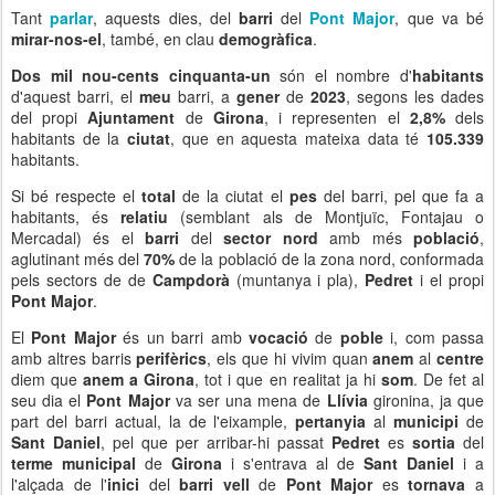
Tant
parlar
, aquests dies, del
barri
del
Pont Major
, que va bé
mirar-nos-el
, també, en clau
demogràfica
.
Dos mil nou-cents cinquanta-un
són el nombre d'
habitants
d'aquest barri, el
meu
barri, a
gener
de
2023
, segons les dades
del propi
Ajuntament
de
Girona
, i representen el
2,8%
dels
habitants de la
ciutat
, que en aquesta mateixa data té
105.339
habitants.
Si bé respecte el
total
de la ciutat el
pes
del barri, pel que fa a
habitants, és
relatiu
(semblant als de Montjuïc, Fontajau o
Mercadal) és el
barri
del
sector nord
amb més
població
,
aglutinant més del
70%
de la població de la zona nord, conformada
pels sectors de de
Campdorà
(muntanya i pla),
Pedret
i el propi
Pont Major
.
El
Pont Major
és un barri amb
vocació
de
poble
i, com passa
amb altres barris
perifèrics
, els que hi vivim quan
anem
al
centre
diem que
anem a Girona
, tot i que en realitat ja hi
som
. De fet al
seu dia el
Pont Major
va ser una mena de
Llívia
gironina, ja que
part del barri actual, la de l'eixample,
pertanyia
al
municipi
de
Sant Daniel
, pel que per arribar-hi passat
Pedret
es
sortia
del
terme municipal
de
Girona
i s'entrava al de
Sant Daniel
i a
l'alçada de l'
inici
del
barri vell
de
Pont Major
es
tornava
a