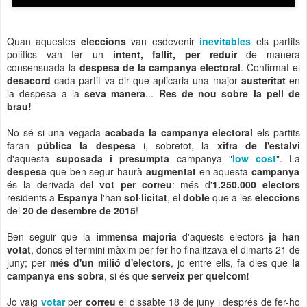
Quan aquestes
eleccions
van esdevenir
inevitables
els partits
polítics van fer un
intent, fallit, per reduir
de manera
consensuada la
despesa de la campanya electoral
. Confirmat el
desacord
cada partit va dir que aplicaria una major
austeritat
en
la despesa a la
seva manera
...
Res de nou sobre la pell de
brau!
No sé si una vegada
acabada la campanya electoral
els partits
faran
pública la despesa
i, sobretot, la
xifra de l'estalvi
d'aquesta
suposada i presumpta
campanya "
low cost
". La
despesa
que ben segur haurà
augmentat
en aquesta
campanya
és la derivada del
vot per correu
: més d'
1.250.000 electors
residents a
Espanya
l'han
sol·licitat
, el
doble
que a les
eleccions
del
20 de desembre de 2015
!
Ben seguir que la
immensa majoria
d'aquests electors
ja han
votat
, doncs el termini màxim per fer-ho finalitzava el dimarts 21 de
juny; per
més d'un milió d'electors
, jo entre ells, fa dies que
la
campanya ens sobra
, si és que
serveix per quelcom!
Jo vaig
votar
per
correu
el dissabte 18 de juny i després de fer-ho