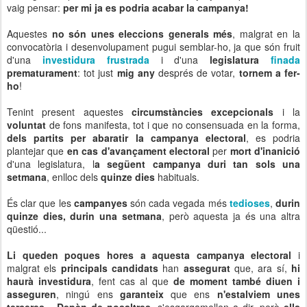
vaig pensar:
per mi ja es podria acabar la campanya!
Aquestes
no són unes eleccions generals més
, malgrat en la
convocatòria i desenvolupament pugui semblar-ho, ja que són fruit
d'una
investidura frustrada
i d'una
legislatura
finada
prematurament
: tot just
mig any
després de votar,
tornem a fer-
ho
!
Tenint present aquestes
circumstàncies excepcionals
i la
voluntat
de fons manifesta, tot i que no consensuada en la forma,
dels partits per abaratir la campanya electoral
, es podria
plantejar que
en cas d'avançament electoral
per
mort d'inanició
d'una legislatura, l
a següent campanya duri tan sols una
setmana
, enlloc dels
quinze dies
habituals.
És clar que les
campanyes
són cada vegada més
tedioses
,
durin
quinze dies, durin una setmana
, però aquesta ja és una altra
qüestió...
Li queden poques hores a aquesta campanya electoral
i
malgrat els
principals candidats
han
assegurat
que, ara sí,
hi
haurà investidura
, fent cas al que
de moment també diuen i
asseguren
, ningú ens
garanteix
que ens
n'estalviem unes