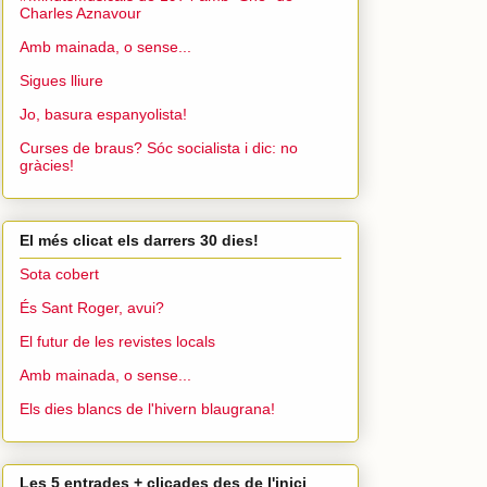
Charles Aznavour
Amb mainada, o sense...
Sigues lliure
Jo, basura espanyolista!
Curses de braus? Sóc socialista i dic: no
gràcies!
El més clicat els darrers 30 dies!
Sota cobert
És Sant Roger, avui?
El futur de les revistes locals
Amb mainada, o sense...
Els dies blancs de l'hivern blaugrana!
Les 5 entrades + clicades des de l'inici