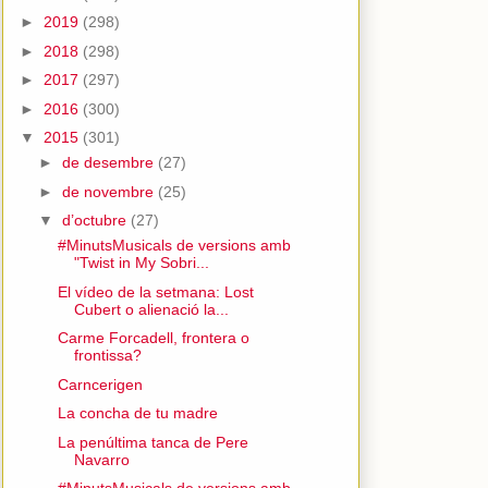
►
2019
(298)
►
2018
(298)
►
2017
(297)
►
2016
(300)
▼
2015
(301)
►
de desembre
(27)
►
de novembre
(25)
▼
d’octubre
(27)
#MinutsMusicals de versions amb
"Twist in My Sobri...
El vídeo de la setmana: Lost
Cubert o alienació la...
Carme Forcadell, frontera o
frontissa?
Carncerigen
La concha de tu madre
La penúltima tanca de Pere
Navarro