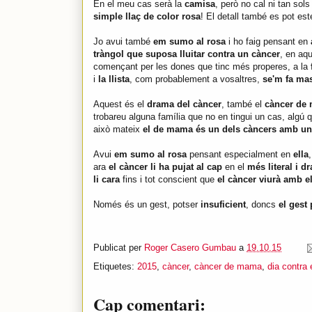
En el meu cas serà la
camisa
, però no cal ni tan sol
simple llaç de color rosa
! El detall també es pot es
Jo avui també
em sumo al rosa
i ho faig pensant en
tràngol que suposa lluitar contra un càncer
, en aq
començant per les dones que tinc més properes, a la
i
la llista
, com probablement a vosaltres,
se'm fa mas
Aquest és el
drama del càncer
, també el
càncer de
trobareu alguna família que no en tingui un cas, algú
això mateix
el de mama és un dels càncers amb un 
Avui
em sumo al rosa
pensant especialment en
ella
ara
el càncer li ha pujat al cap
en el
més literal i d
li cara
fins i tot conscient que
el càncer viurà amb el
Només és un gest, potser
insuficient
, doncs
el gest 
Publicat per
Roger Casero Gumbau
a
19.10.15
Etiquetes:
2015
,
càncer
,
càncer de mama
,
dia contra
Cap comentari: