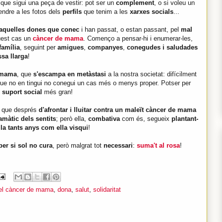
s que sigui una peça de vestir: pot ser un
complement
, o si voleu un
tendre a les fotos dels
perfils
que tenim a les
xarxes socials
...
aquelles dones que conec
i han passat, o estan passant, pel
mal
uest cas un
càncer de mama
. Començo a pensar-hi i enumerar-les,
família
, seguint per
amigues
,
companyes
,
conegudes i saludades
sa llarga
!
 mama
, que
s'escampa en metàstasi
a la nostra societat: difícilment
 que no en tingui no conegui un cas més o menys proper. Potser per
suport social
més gran!
, que després
d'afrontar i lluitar contra un maleït càncer de mama
ramàtic dels sentits
; però ella,
combativa
com és, segueix
plantant-
la tants anys com ella visqui
!
per si sol no cura
, però malgrat tot
necessari
:
suma't al rosa
!
 el càncer de mama
,
dona
,
salut
,
solidaritat