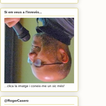
Si em veus a l'inrevés...
...clica la imatge i coneix-me un xic més!
@RogerCasero