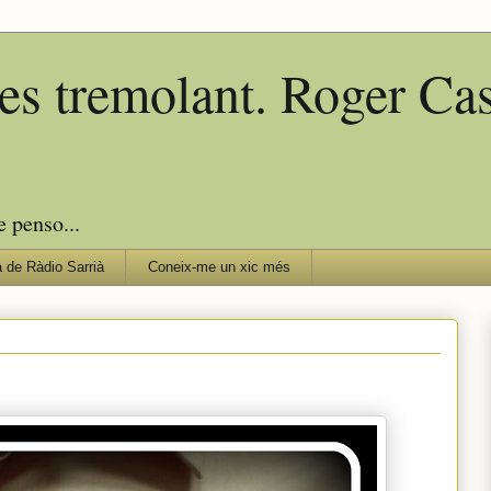
edes tremolant. Roger C
e penso...
 de Ràdio Sarrià
Coneix-me un xic més