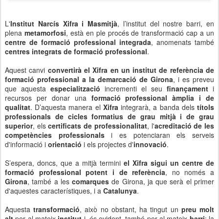
L'
Institut Narcís Xifra i Masmitjà
, l’institut del nostre barri, en
plena
metamorfosi
, està en ple procés de transformació cap a un
centre de formació professional integrada
, anomenats també
centres integrats de formació professional
.
Aquest canvi
convertirà el Xifra en un institut de referència de
formació professional a la demarcació de Girona
, i es preveu
que aquesta
especialització
incrementi el seu
finançament
i
recursos per donar una
formació professional àmplia i de
qualitat
. D’aquesta manera el
Xifra
integrarà, a banda dels
títols
professionals de cicles formatius de grau mitjà i de grau
superior
, els
certificats de professionalitat
, l'
acreditació de les
competències professionals
i es potenciaran els serveis
d'informació i
orientació
i els projectes d'
innovació
.
S’espera, doncs, que a mitjà termini
el Xifra sigui un centre de
formació professional potent i de referència
, no només a
Girona
, també a les
comarques
de Girona, ja que serà el primer
d'aquestes característiques, i a
Catalunya
.
Aquesta
transformació
, això no obstant, ha tingut un
preu molt
alt
per al mateix
institut
i, és evident, també per al mateix
barri
: la