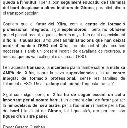
queda a l’institut
, i per al bon
seguiment educatiu de l’alumnat
del barri desplaçat a altres instituts de Girona
, garantint alhora
el transport escolar.
Confiem que el
futur del Xifra
, com a
centre de formació
professional integrada
, sigui
esplendorós
, però
no oblidem
que el passat recent, aquests darrers anys, han estat especialment
difícils i traumàtics
, amb unes
administracions que han deixat
morir d’inanició l’ESO del Xifra
, no abocant-hi els recursos
necessaris, i amb un present incert i de davallada de recursos, a
mesura que es van extingint els cursos d’ESO.
I en aquesta
transició
, la
incertesa
plana també sobre la
mateixa
AMPA del Xifra
, sobre la seva
supervivència
dins un
centre
integrat de formació professional
, sense les famílies de
l’alumnat d’ESO. Un altre
dany col·lateral
d’aquesta transició.
Sigui com sigui, però,
el Xifra ha de seguir essent un actiu
important per al nostre barri
, i un element
clau de futur
pot ser
la
remodelació del seu teatre
, per a l’ús
intern
i també per a l’ús
del
barri
i la ciutat de
Girona
, tot i que això, ara per ara, són
figues d’un altre paner
.
Roger Casero Gumbau