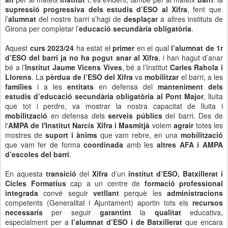
supressió progressiva dels estudis d’ESO al Xifra
, fent que
l’
alumnat
del nostre barri s’hagi de
desplaçar
a altres instituts de
Girona per completar l’
educació secundària obligatòria
.
Aquest
curs 2023/24
ha estat el
primer
en el qual
l’alumnat de 1r
d’ESO del barri ja no ha pogut anar al Xifra
, i han hagut d’anar
bé a l’
Institut Jaume Vicens Vives
, bé a l’Institut
Carles Rahola i
Llorens
. La
pèrdua de l’ESO del Xifra
va
mobilitzar
el barri, a les
famílies
i a les
entitats
en defensa del
manteniment dels
estudis d’educació secundària obligatòria al Pont Major
, lluita
que tot i perdre, va mostrar la nostra capacitat de lluita i
mobilització
en defensa dels
serveis públics
del barri. Des de
l'
AMPA de l'Institut Narcís Xifra i Masmitjà
volem
agrair
totes les
mostres de
suport i ànims
que vam rebre, en una
mobilització
que vam fer de forma
coordinada
amb les
altres AFA i AMPA
d’escoles del barri
.
En aquesta
transició
del
Xifra
d’un
institut d’ESO, Batxillerat i
Cicles Formatius
cap a un centre de
formació professional
integrada
convé seguir
vetllant
perquè les
administracions
competents (Generalitat i Ajuntament) aportin tots els
recursos
necessaris
per seguir
garantint
la
qualitat
educativa,
especialment per a
l’alumnat d’ESO i de Batxillerat
que encara