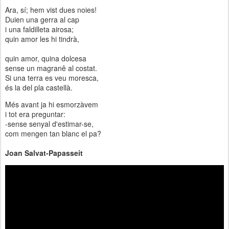
Ara, sí; hem vist dues noies!
Duien una gerra al cap
i una faldilleta airosa;
quin amor les hi tindrà,
quin amor, quina dolcesa
sense un magranê al costat.
Si una terra es veu moresca,
és la del pla castellà.
Més avant ja hi esmorzàvem
i tot era preguntar:
-sense senyal d'estimar-se,
com mengen tan blanc el pa?
Joan Salvat-Papasseit