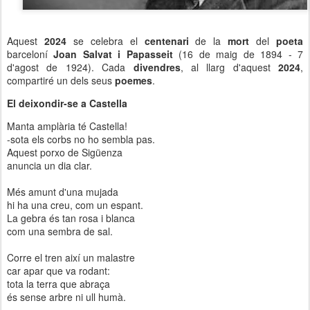
Aquest
2024
se celebra el
centenari
de la
mort
del
poeta
barceloní
Joan Salvat i Papasseit
(16 de maig de 1894 - 7
d'agost de 1924). Cada
divendres
, al llarg d'aquest
2024
,
compartiré un dels seus
poemes
.
El deixondir-se a Castella
Manta amplària té Castella!
-sota els corbs no ho sembla pas.
Aquest porxo de Sigüenza
anuncia un dia clar.
Més amunt d'una mujada
hi ha una creu, com un espant.
La gebra és tan rosa i blanca
com una sembra de sal.
Corre el tren així un malastre
car apar que va rodant:
tota la terra que abraça
és sense arbre ni ull humà.