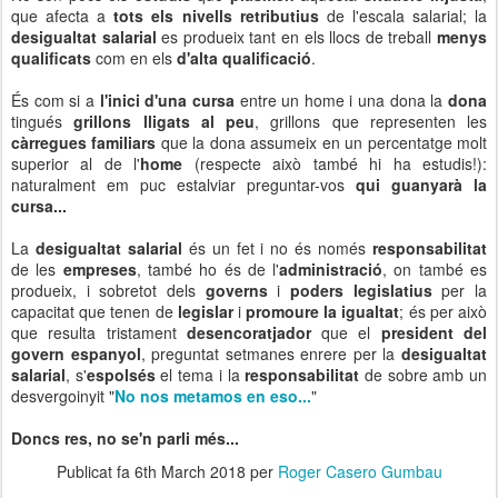
que afecta a
tots els nivells retributius
de l'escala salarial; la
desigualtat salarial
es produeix tant en els llocs de treball
menys
qualificats
com en els
d'alta qualificació
.
És com si a
l'inici d'una cursa
entre un home i una dona la
dona
tingués
grillons lligats al peu
, grillons que representen les
càrregues familiars
que la dona assumeix en un percentatge molt
superior al de l'
home
(respecte això també hi ha estudis!):
naturalment em puc estalviar preguntar-vos
qui guanyarà la
cursa...
La
desigualtat salarial
és un fet i no és només
responsabilitat
de les
empreses
, també ho és de l'
administració
, on també es
produeix, i sobretot dels
governs
i
poders legislatius
per la
capacitat que tenen de
legislar
i
promoure la igualtat
; és per això
que resulta tristament
desencoratjador
que el
president del
govern espanyol
, preguntat setmanes enrere per la
desigualtat
salarial
, s'
espolsés
el tema i la
responsabilitat
de sobre amb un
desvergoinyit "
No nos metamos en eso...
"
Doncs res, no se'n parli més...
Publicat fa
6th March 2018
per
Roger Casero Gumbau