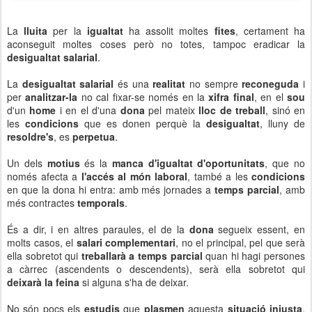
La
lluita
per la
igualtat
ha assolit moltes
fites
, certament ha
aconseguit moltes coses però no totes, tampoc eradicar la
desigualtat salarial
.
La
desigualtat salarial
és una
realitat
no sempre
reconeguda
i
per
analitzar-la
no cal fixar-se només en la
xifra final
, en el
sou
d'un
home
i en el d'una
dona
pel mateix
lloc de treball
, sinó en
les
condicions
que es donen perquè la
desigualtat
, lluny de
resoldre's
, es
perpetua
.
Un dels
motius
és la
manca d'igualtat d'oportunitats
, que no
només afecta a
l'accés al món laboral
, també a les
condicions
en que la dona hi entra: amb més jornades a
temps parcial
, amb
més contractes
temporals
.
És a dir, i en altres paraules, el de la
dona
segueix essent, en
molts casos, el
salari complementari
, no el principal, pel que serà
ella sobretot qui
treballarà a temps parcial
quan hi hagi persones
a càrrec (ascendents o descendents), serà ella sobretot qui
deixarà la feina
si alguna s'ha de deixar.
No són pocs els
estudis
que
plasmen
aquesta
situació injusta
,