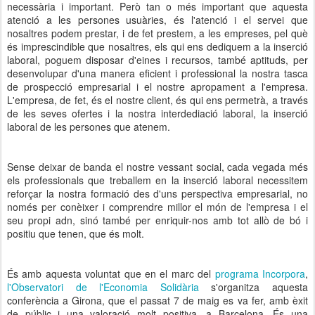
necessària i important. Però tan o més important que aquesta
atenció a les persones usuàries, és l'atenció i el servei que
nosaltres podem prestar, i de fet prestem, a les empreses, pel què
és imprescindible que nosaltres, els qui ens dediquem a la inserció
laboral, poguem disposar d'eines i recursos, també aptituds, per
desenvolupar d'una manera eficient i professional la nostra tasca
de prospecció empresarial i el nostre apropament a l'empresa.
L'empresa, de fet, és el nostre client, és qui ens permetrà, a través
de les seves ofertes i la nostra interdediació laboral, la inserció
laboral de les persones que atenem.
Sense deixar de banda el nostre vessant social, cada vegada més
els professionals que treballem en la inserció laboral necessitem
reforçar la nostra formació des d'uns perspectiva empresarial, no
només per conèixer i comprendre millor el món de l'empresa i el
seu propi adn, sinó també per enriquir-nos amb tot allò de bó i
positiu que tenen, que és molt.
És amb aquesta voluntat que en el marc del
programa Incorpora
,
l'Observatori de l'Economia Solidària
s'organitza aquesta
conferència a Girona, que el passat 7 de maig es va fer, amb èxit
de públic i una valoració molt positiva, a Barcelona. És una