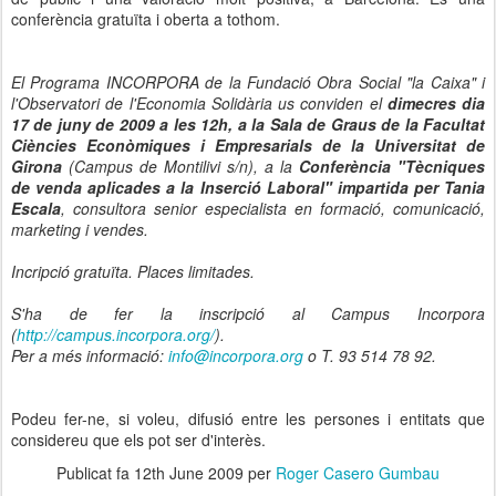
conferència gratuïta i oberta a tothom.
El Programa INCORPORA de la Fundació Obra Social "la Caixa" i
l'Observatori de l'Economia Solidària us conviden el
dimecres dia
17 de juny de 2009 a les 12h, a la Sala de Graus de la Facultat
Ciències Econòmiques i Empresarials de la Universitat de
Girona
(Campus de Montilivi s/n), a la
Conferència "Tècniques
de venda aplicades a la Inserció Laboral" impartida per Tania
Escala
, consultora senior especialista en formació, comunicació,
marketing i vendes.
Incripció gratuïta. Places limitades.
S'ha de fer la inscripció al Campus Incorpora
(
http://campus.incorpora.org/
).
Per a més informació:
info@incorpora.org
o T. 93 514 78 92.
Podeu fer-ne, si voleu, difusió entre les persones i entitats que
considereu que els pot ser d'interès.
Publicat fa
12th June 2009
per
Roger Casero Gumbau