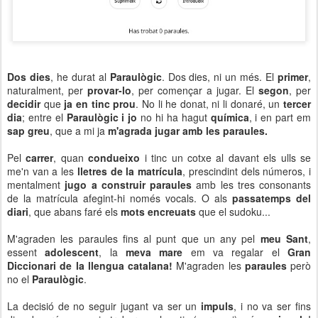
Dos dies
, he durat al
Paraulògic
. Dos dies, ni un més. El
primer
,
naturalment, per
provar-lo
, per començar a jugar. El
segon
, per
decidir
que
ja en tinc prou
. No li he donat, ni li donaré, un
tercer
dia
; entre el
Paraulògic i jo
no hi ha hagut
química
, i en part em
sap greu
, que a mi ja
m'agrada jugar amb les paraules.
Pel
carrer
, quan
condueixo
i tinc un cotxe al davant els ulls se
me'n van a les
lletres de la matrícula
, prescindint dels números, i
mentalment
jugo a construir paraules
amb les tres consonants
de la matrícula afegint-hi només vocals. O als
passatemps del
diari
, que abans faré els
mots encreuats
que el sudoku...
M'agraden les paraules fins al punt que un any pel
meu Sant
,
essent
adolescent
, la
meva mare
em va regalar el
Gran
Diccionari de la llengua catalana!
M'agraden les
paraules
però
no el
Paraulògic
.
La decisió de no seguir jugant va ser un
impuls
, i no va ser fins