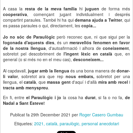
A casa la
resta de la meva família
hi
juguen
de forma més
cooperativa
, començant jugant individualment i després
compartint paraules. També hi ha qui
demana ajuda a Twitter
, qui
es passa paraules o qui, directament, les
copia...
Jo no sóc de Paraulògic
però reconec que, ni que sigui per la
fogonada d'aquests dies
, és un
meravellós fenomen en favor
de la nostra llengua
, d'autoafirmació i alhora de
coneixement
,
sobretot pel descobriment de
l'ingent lèxic en català
que, en
general (o si més no en el meu cas),
desconeixem...
Al capdavall,
jugar amb la llengua
és una bona manera de
donar-
li valor
, sobretot ara que rep
nous embats,
sobretot per una
llengua, el
català
, que
massa gent
d'aquí i d'allà
mira amb recel
i
tracta amb menyspreu
.
En fi, entre
el Paraulògic i jo
la cosa ha
durat
, si fa o no fa,
de
Nadal a Sant Esteve!
Publicat fa
29th December 2021
per
Roger Casero Gumbau
Etiquetes:
2021
català
paraulògic
personal anecdotari