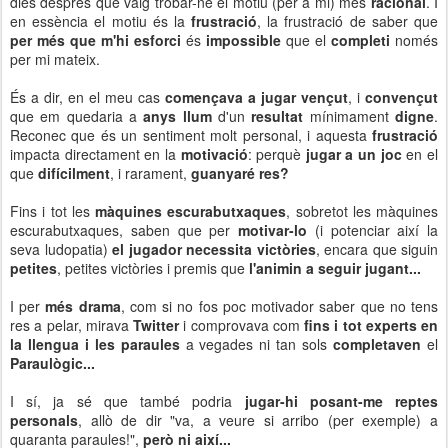
dies després que vaig trobar-ne el motiu (per a mi) més
racional
. I
en essència el motiu és la
frustració
, la frustració de saber que
per més que m'hi esforci
és
impossible
que el
completi
només
per mi mateix.
És a dir, en el meu cas
començava a jugar vençut
, i
convençut
que em quedaria a
anys llum
d'un
resultat
mínimament
digne
.
Reconec que és un sentiment molt personal, i aquesta
frustració
impacta directament en la
motivació
: perquè
jugar a un joc
en el
que
difícilment
, i rarament,
guanyaré res?
Fins i tot les
màquines escurabutxaques
, sobretot les màquines
escurabutxaques, saben que per
motivar-lo
(i potenciar així la
seva ludopatia)
el jugador necessita victòries
, encara que siguin
petites
, petites victòries i premis que
l'animin a seguir jugant...
I per
més drama
, com si no fos poc motivador saber que no tens
res a pelar, mirava
Twitter
i comprovava com
fins i tot experts en
la llengua i les paraules
a vegades ni tan sols
completaven
el
Paraulògic...
I sí, ja sé que també podria
jugar-hi posant-me reptes
personals
, allò de dir "va, a veure si arribo (per exemple) a
quaranta paraules!",
però ni així...