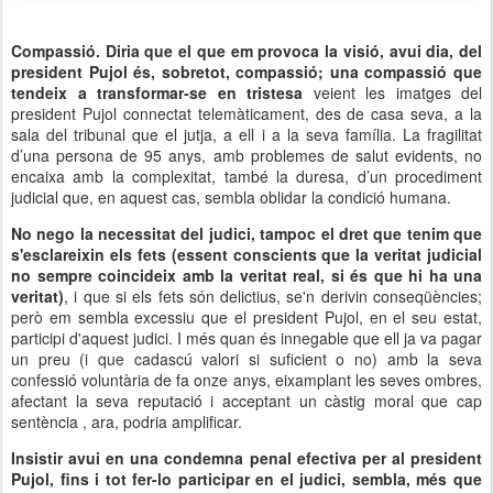
Compassió. Diria que el que em provoca la visió, avui dia, del
president Pujol és, sobretot, compassió; una compassió que
tendeix a transformar-se en tristesa
veient les imatges del
president Pujol connectat telemàticament, des de casa seva, a la
sala del tribunal que el jutja, a ell i a la seva família. La fragilitat
d’una persona de 95 anys, amb problemes de salut evidents, no
encaixa amb la complexitat, també la duresa, d’un procediment
judicial que, en aquest cas, sembla oblidar la condició humana.
No nego la necessitat del judici, tampoc el dret que tenim que
s'esclareixin els fets (essent conscients que la veritat judicial
no sempre coincideix amb la veritat real, si és que hi ha una
veritat)
, i que si els fets són delictius, se'n derivin conseqüències;
però em sembla excessiu que el president Pujol, en el seu estat,
participi d'aquest judici. I més quan és innegable que ell ja va pagar
un preu (i que cadascú valori si suficient o no) amb la seva
confessió voluntària de fa onze anys, eixamplant les seves ombres,
afectant la seva reputació i acceptant un càstig moral que cap
sentència , ara, podria amplificar.
Insistir avui en una condemna penal efectiva per al president
Pujol, fins i tot fer-lo participar en el judici, sembla, més que