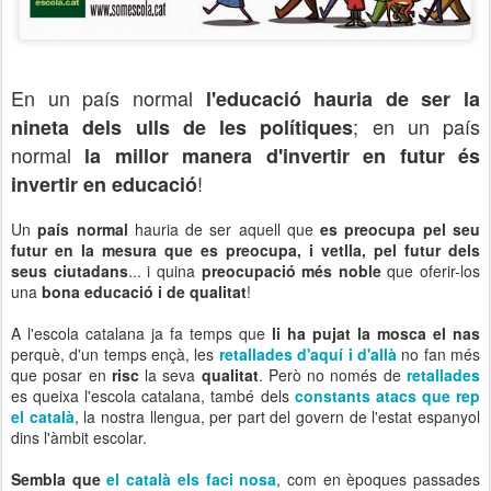
En un país normal
l'educació hauria de ser la
; en un país
nineta dels ulls de les polítiques
normal
la millor manera d'invertir en futur és
!
invertir en educació
Un
país normal
hauria de ser aquell que
es preocupa pel seu
futur en la mesura que es preocupa, i vetlla, pel futur dels
seus ciutadans
... i quina
preocupació més noble
que oferir-los
una
bona educació i de qualitat
!
A l'escola catalana ja fa temps que
li ha pujat la mosca el nas
perquè, d'un temps ençà, les
retallades d'aquí i d'allà
no fan més
que posar en
risc
la seva
qualitat
. Però no només de
retallades
es queixa l'escola catalana, també dels
constants atacs que rep
el català
, la nostra llengua, per part del govern de l'estat espanyol
dins l'àmbit escolar.
Sembla que
el català els faci nosa
, com en èpoques passades