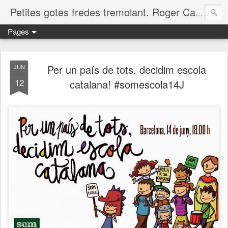
Petites gotes fredes tremolant. Roger Casero Gumbau. Girona
Pages
Per un país de tots, decidim escola
JUN
12
catalana! #somescola14J