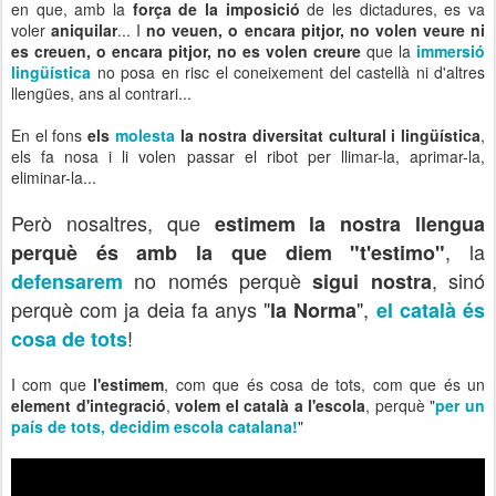
en que, amb la
força de la imposició
de les dictadures, es va
voler
aniquilar
... I
no veuen, o encara pitjor, no volen veure ni
es creuen, o encara pitjor, no es volen creure
que la
immersió
lingüística
no posa en risc el coneixement del castellà ni d'altres
llengües, ans al contrari...
En el fons
els
molesta
la nostra diversitat cultural i lingüística
,
els fa nosa i li volen passar el ribot per llimar-la, aprimar-la,
eliminar-la...
Però nosaltres, que
estimem la nostra llengua
, la
perquè és amb la que diem "t'estimo"
no només perquè
, sinó
defensarem
sigui nostra
perquè com ja deia fa anys "
",
la Norma
el català és
!
cosa de tots
I com que
l'estimem
, com que és cosa de tots, com que és un
element d'integració
,
volem el català a l'escola
, perquè "
per un
país de tots, decidim escola catalana!
"