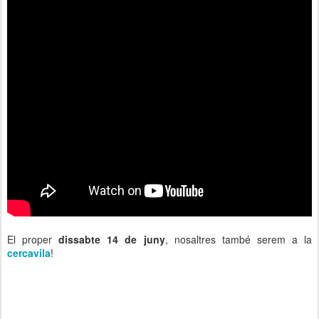
El proper
dissabte 14 de juny
, nosaltres també serem a la
cercavila
!