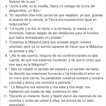
florecer de la uva."
"Junto a ella, en la mesilla, había un vestigio de la era del
desperdicio: un libro."
"En aquellos días eran pocos los que viajaban, ya que, gracias
al avance de la ciencia, la Tierra era exactamente igual en
todas partes."
"La noche y el día, el viento o la tormenta, la marea o el
terremoto, habían dejado de ser obstáculos para el hombre,
que había domesticado el Leviatán."
"Creamos la Máquina para que actuase según nuestra
voluntad, pero ya no somos capaces de hacer que la Máquina
se someta a ella."
"¿No te das cuenta, ninguno de los conferenciantes os dais
cuenta, de que nos estamos muriendo, y de que lo único que
vive aquí es la Máquina?"
" Nos ha robado el sentido del espacio y el sentido del tacto,
ha disuelto las relaciones humanas y ha reducido el amor en
un mero acto carnal, ha paralizado nuestros cuerpos y nuestra
voluntad y ahora nos conmina a adorarla."
" La Máquina nos alimenta y nos viste y nos aloja; nos
hablamos por medio de ella, existimos en ella."
"Durante un instante, Kuno y Vashti vieron las naciones de los
muertos y, antes de unirse a ellas, los jirones de un cielo
despejado."