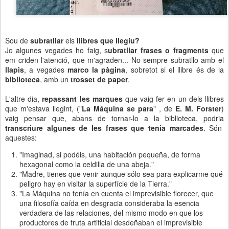
Sou de
subratllar
els
llibres que llegiu?
Jo algunes vegades ho faig, s
ubratllar frases o fragments
que
em criden l'atenció, que m'agraden... No sempre subratllo amb el
llapis
, a vegades
marco la pàgina
, sobretot si el llibre és de la
biblioteca
, amb un
trosset de paper
.
L'altre dia,
repassant les marques
que vaig fer en un dels llibres
que m'estava llegint, ("
La Máquina se para
" , de
E. M. Forster
)
vaig pensar que, abans de tornar-lo a la biblioteca, podria
transcriure algunes de les frases que tenia marcades
. Són
aquestes:
"Imaginad, si podéis, una habitación pequeña, de forma
hexagonal como la celdilla de una abeja."
"Madre, tienes que venir aunque sólo sea para explicarme qué
peligro hay en visitar la superfície de la Tierra."
"La Máquina no tenía en cuenta el imprevisible florecer, que
una filosofía caída en desgracia consideraba la esencia
verdadera de las relaciones, del mismo modo en que los
productores de fruta artificial desdeñaban el imprevisible