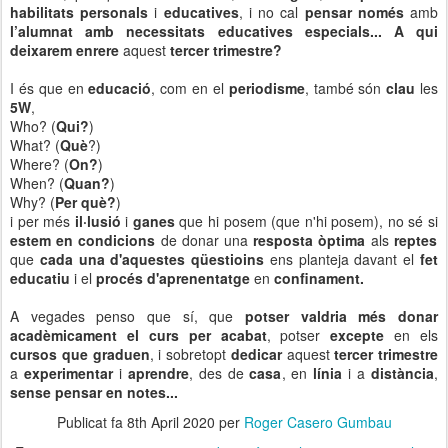
habilitats personals
i
educatives
, i no cal
pensar només
amb
l’alumnat amb necessitats educatives especials...
A qui
deixarem enrere
aquest
tercer trimestre?
I és que en
educació
, com en el
periodisme
, també són
clau
les
5W
,
Who? (
Qui?
)
What? (
Què
?)
Where? (
On?
)
When? (
Quan?
)
Why? (
Per què?
)
i per més
il·lusió
i
ganes
que hi posem (que n'hi posem), no sé si
estem en condicions
de donar una
resposta
òptima
als
reptes
que
cada una d'aquestes qüestioins
ens planteja davant el
fet
educatiu
i el
procés d'aprenentatge
en
confinament.
A vegades penso que sí, que
potser valdria més donar
acadèmicament el curs per acabat
, potser
excepte
en els
cursos que graduen
, i sobretopt
dedicar
aquest
tercer trimestre
a
experimentar
i
aprendre
, des de
casa
, en
línia
i a
distància
,
sense pensar en notes...
Publicat fa
8th April 2020
per
Roger Casero Gumbau