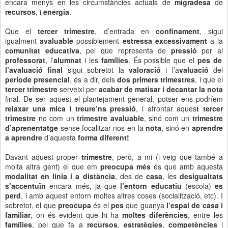
encara menys en les circumstàncies actuals de
migradesa
de
recursos
, i
energia
.
Que el
tercer trimestre
, d’entrada en
confinament
, sigui
igualment
avaluable
possiblement
estressa excessivament
a la
comunitat educativa
, pel que representa de
pressió
per al
professorat
, l’
alumnat
i les
famílies
. És possible que el
pes de
l’avaluació final
sigui sobretot la
valoració
i l’a
valuació
del
període presencial
, és a dir, dels
dos primers trimestres
, i que el
tercer trimestre
serveixi per
acabar de matisar i decantar la nota
final. De ser aquest el plantejament general, potser ens podríem
relaxar una mica
i
treure’ns pressió
, i afrontar aques
t tercer
trimestre
no com un
trimestre avaluable
, sinó com un
trimestre
d’aprenentatge
sense focalitzar-nos en la
nota
, sinó en
aprendre
a aprendre
d’aquesta
forma diferent!
Davant aquest proper
trimestre
, però, a mi (i veig que també a
molta altra gent) el que em
preocupa
més
és que amb aquesta
modalitat en línia i a distància
, des de
casa
, les
desigualtats
s’accentuïn
encara més, ja que
l’entorn educatiu
(escola)
es
perd
, i amb aquest entorn moltes altres coses (socialització, etc). I
sobretot, el que
preocupa
és el
pes
que guanya
l’espai de casa i
familiar
, on és evident que hi ha
moltes diferències
, entre les
famílies
, pel que fa a
recursos
,
estratègies
,
competències
i