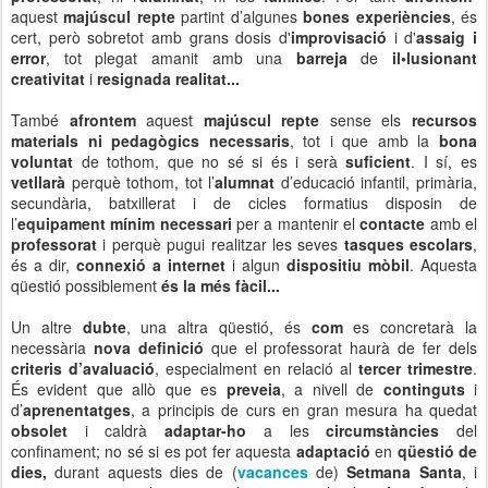
aquest
majúscul repte
partint d’algunes
bones experiències
, és
cert, però sobretot amb grans dosis d'
improvisació
i d'
assaig i
error
, tot plegat amanit amb una
barreja
de
il•lusionant
creativitat
i
resignada realitat...
També
afrontem
aquest
majúscul repte
sense els
recursos
materials ni pedagògics necessaris
, tot i que amb la
bona
voluntat
de tothom, que no sé si és i serà
suficient
. I sí, es
vetllarà
perquè tothom, tot l’
alumnat
d’educació infantil, primària,
secundària, batxillerat i de cicles formatius disposin de
l’
equipament mínim necessari
per a mantenir el
contacte
amb el
professorat
i perquè pugui realitzar les seves
tasques escolars
,
és a dir,
connexió a internet
i algun
dispositiu mòbil
. Aquesta
qüestió possiblement
és la més fàcil...
Un altre
dubte
, una altra qüestió, és
com
es concretarà la
necessària
nova definició
que el professorat haurà de fer dels
criteris d’avaluació
, especialment en relació al
tercer trimestre
.
És evident que allò que es
preveia
, a nivell de
continguts
i
d’
aprenentatges
, a principis de curs en gran mesura ha quedat
obsolet
i caldrà
adaptar-ho
a les
circumstàncies
del
confinament; no sé si es pot fer aquesta
adaptació
en
qüestió de
dies,
durant aquests dies de (
vacances
de)
Setmana Santa
, i