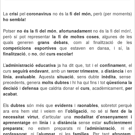
La
crisi
pel
coronavirus
no és la
fi del món,
però (per moments)
ho sembla!
Potser
no és la fi del món
,
afortunadament
no és la fi del món!,
però sí pot representar
la fi de moltes coses
, algunes de les
quals generen
grans debats
, com al finalització de les
competicions esportives
que estaven en dansa, i sí, la
finalització
, o
no
, del
curs escolar!
L’
administració educativa
ja ha dit que, tot i el
confinament
, el
curs
seguirà endavant
, amb un
tercer trimestre
, a
distància
i en
línia
,
avaluable
. Aquesta
situació
, sens dubte
inèdita
, sense
precedents, genera
molts dubtes
i hi ha qui fins i tot
qüestiona la
decisió
i
defensa
que caldria donar el
curs
, acadèmicament,
per
acabat
.
Els
dubtes
són més que
evidents
i
raonables
, sobretot perquè
ara ens hem vist i veiem en
l’obligació
, no sé si
fent de la
necessitat virtut
, d’articular una
modalitat d’ensenyament i
aprenentatge
en
línia
i a
distància
sense estar
suficientment
preparats
; no estem preparats ni l’
administració
, ni el
professorat
, ni l’
alumnat
, ni les
famílies
. Per tant
afrontem