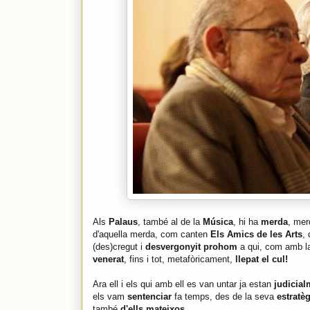
Als
Palaus
, també al de la
Música
, hi ha
merda
, mer
d'aquella merda, com canten
Els Amics de les Arts
, 
(des)cregut i
desvergonyit prohom
a qui, com amb 
venerat
, fins i tot, metafòricament,
llepat el cul!
Ara ell i els qui amb ell es van untar ja estan
judicial
els vam
sentenciar
fa temps, des de la seva
estratè
també
d'ells mateixos
.