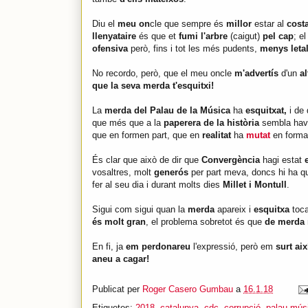
Diu el
meu on
cle que sempre és
millor
estar al
costa
llenyataire
és que et
fumi l'arbre
(caigut)
pel cap
; e
ofensiva
però, fins i tot les més pudents,
menys leta
No recordo, però, que el meu oncle
m'advertís
d'un
al
que la seva merda t'esquitxi!
La
merda del Palau
de la Música
ha
esquitxat,
i de
que més que a la
paperera de la història
sembla hav
que en formen part, que en
realitat
ha
mutat
en form
És clar que això de dir que
Convergència
hagi estat
vosaltres, molt
generós
per part meva, doncs hi ha q
fer al seu dia i durant molts dies
Millet i Montull
.
Sigui com sigui quan la
merda
apareix i
esquitxa
toc
és molt gran
, el problema sobretot és que
de merda 
En fi, ja
em perdonareu
l'expressió, però em
surt ai
aneu a cagar!
Publicat per
Roger Casero Gumbau
a
16.1.18
Etiquetes:
2018
,
catalunya
,
cdc
,
corrupció
,
palau mús