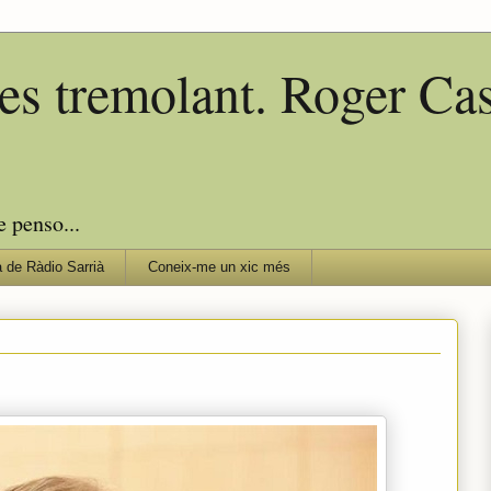
edes tremolant. Roger C
e penso...
 de Ràdio Sarrià
Coneix-me un xic més