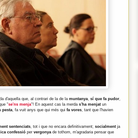
da d'aquella que, al contrari de la de la
muntanya
,
sí que fa pudor
,
que "
se'ns menja
"! En aquest cas la merda
s'ha menjat
un
la
pesta
, fa vuit anys que qui més qui
fa vores
, tant que l'havien
ment sentenciats
, tot i que no encara definitivament;
socialment
ja
gica confessió
per
vergonya
de tothom, m'agradaria pensar que