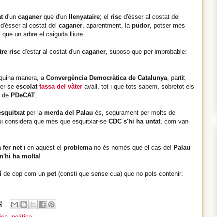
t
d'un
caganer
que d'un
llenyataire
; el
risc
d'ésser al costat del
l d'ésser al costat del
caganer
, aparentment, la
pudor
, potser més
l
que un arbre el caiguda lliure.
tre risc
d'estar al costat d'un
caganer
, suposo que per improbable:
 quina manera, a
Convergència Democràtica de Catalunya
, partit
er-se
escolat
tassa del vàter
avall, tot i que tots sabem, sobretot els
a de
PDeCAT
.
esquitxat
per la
merda del Palau
és, segurament per molts de
ui considera que més que esquitxar-se
CDC s'hi ha untat
, com van
a
fer net
i en aquest el
problema
no és només que el cas del
Palau
n'hi ha molta!
xí
de cop com un
pet
(consti que sense cua) que no pots contenir:
ica
,
política