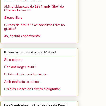
#MinutsMusicals de 1974 amb "She" de
Charles Aznavour
Sigues lliure
Curses de braus? Sóc socialista i dic: no
gràcies!
Jo, basura espanyolista!
El més clicat els darrers 30 dies!
Sota cobert
És Sant Roger, avui?
El futur de les revistes locals
Amb mainada, o sense...
Els dies blancs de l'hivern blaugrana!
Les 5 entrades + clicades des de l'inici