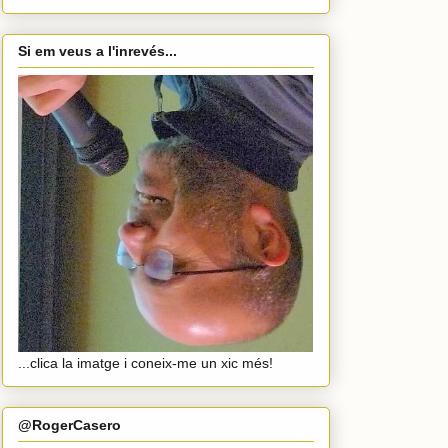
Si em veus a l'inrevés...
...clica la imatge i coneix-me un xic més!
@RogerCasero