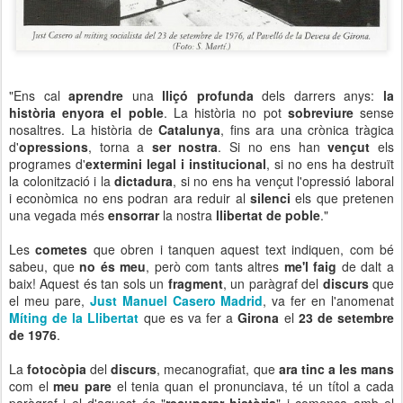
"Ens cal
aprendre
una
lliçó profunda
dels darrers anys:
la
història enyora el poble
. La història no pot
sobreviure
sense
nosaltres. La història de
Catalunya
, fins ara una crònica tràgica
d'
opressions
, torna a
ser nostra
. Si no ens han
vençut
els
programes d'
extermini legal i institucional
, si no ens ha destruït
la colonització i la
dictadura
, si no ens ha vençut l'opressió laboral
i econòmica no ens podran ara reduir al
silenci
els que pretenen
una vegada més
ensorrar
la nostra
llibertat de poble
."
Les
cometes
que obren i tanquen aquest text indiquen, com bé
sabeu, que
no és meu
, però com tants altres
me'l faig
de dalt a
baix! Aquest és tan sols un
fragment
, un paràgraf del
discurs
que
el meu pare,
Just Manuel Casero Madrid
, va fer en l'anomenat
Míting de la Llibertat
que es va fer a
Girona
el
23 de setembre
de 1976
.
La
fotocòpia
del
discurs
, mecanografiat, que
ara tinc a les mans
com el
meu pare
el tenia quan el pronunciava, té un títol a cada