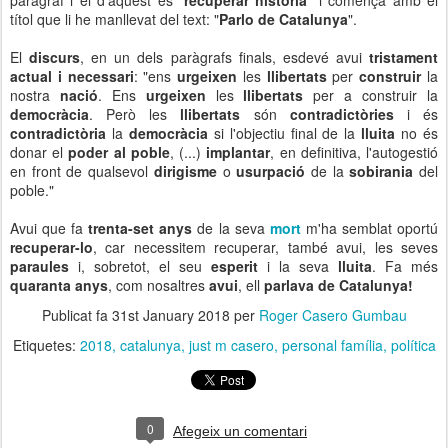
paràgraf i el d'aquest és "
recuperar història
" i comença amb el
títol que li he manllevat del text: "
Parlo de Catalunya
".
El
discurs
, en un dels paràgrafs finals, esdevé avui
tristament
actual i necessari
: "ens
urgeixen
les
llibertats
per
construir
la
nostra
nació
. Ens
urgeixen
les
llibertats
per a construir la
democràcia
. Però les
llibertats
són
contradictòries
i és
contradictòria
la
democràcia
si l'objectiu final de la
lluita
no és
donar el
poder al poble
, (...)
implantar
, en definitiva, l'autogestió
en front de qualsevol
dirigisme
o
usurpació
de la
sobirania
del
poble."
Avui que fa
trenta-set anys
de la seva
mort
m'ha semblat oportú
recuperar-lo
, car necessitem recuperar, també avui, les seves
paraules
i, sobretot, el seu
esperit
i la seva
lluita
. Fa més
quaranta anys
, com nosaltres
avui
, ell
parlava de Catalunya!
Publicat fa
31st January 2018
per
Roger Casero Gumbau
Etiquetes:
2018
catalunya
just m casero
personal família
política
0
Afegeix un comentari