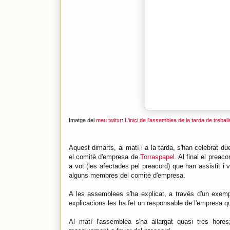
Imatge del
meu twitxr
:
L'inici de l'assemblea de la tarda de treba
Aquest dimarts, al matí i a la tarda, s'han celebrat du
el comitè d'empresa de
Torraspapel
. Al final el prea
a vot (les afectades pel preacord) que han assistit i
alguns membres del comitè d'empresa.
A les assemblees s'ha explicat, a través d'un exemp
explicacions les ha fet un responsable de l'empresa qu
Al matí l'assemblea s'ha allargat quasi tres hores