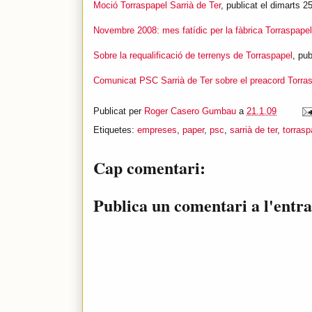
Moció Torraspapel Sarrià de Ter
, publicat el dimarts 
Novembre 2008: mes fatídic per la fàbrica Torraspapel
Sobre la requalificació de terrenys de Torraspapel
, pu
Comunicat PSC Sarrià de Ter sobre el preacord Torra
Publicat per
Roger Casero Gumbau
a
21.1.09
Etiquetes:
empreses
,
paper
,
psc
,
sarrià de ter
,
torrasp
Cap comentari:
Publica un comentari a l'entr