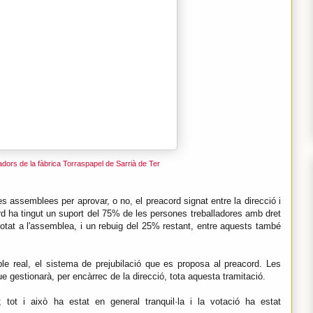
lladors de la fàbrica Torraspapel de Sarrià de Ter
es assemblees per aprovar, o no, el preacord signat entre la direcció i
cord ha tingut un suport del 75% de les persones treballadores amb dret
 votat a l'assemblea, i un rebuig del 25% restant, entre aquests també
le real, el sistema de prejubilació que es proposa al preacord. Les
e gestionarà, per encàrrec de la direcció, tota aquesta tramitació.
; tot i això ha estat en general tranquil·la i la votació ha estat