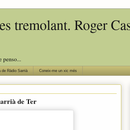
edes tremolant. Roger C
e penso...
 de Ràdio Sarrià
Coneix-me un xic més
arrià de Ter