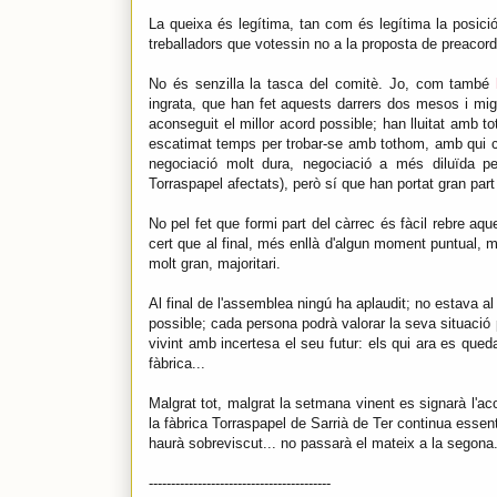
La queixa és legítima, tan com és legítima la posici
treballadors que votessin no a la proposta de preacord,
No és senzilla la tasca del comitè. Jo, com també
ingrata, que han fet aquests darrers dos mesos i mig
aconseguit el millor acord possible; han lluitat amb t
escatimat temps per trobar-se amb tothom, amb qui ca
negociació molt dura, negociació a més diluïda p
Torraspapel afectats), però sí que han portat gran part
No pel fet que formi part del càrrec és fàcil rebre a
cert que al final, més enllà d'algun moment puntual, m
molt gran, majoritari.
Al final de l'assemblea ningú ha aplaudit; no estava al
possible; cada persona podrà valorar la seva situació 
vivint amb incertesa el seu futur: els qui ara es que
fàbrica...
Malgrat tot, malgrat la setmana vinent es signarà l'ac
la fàbrica Torraspapel de Sarrià de Ter continua essen
haurà sobreviscut... no passarà el mateix a la segona...
-----------------------------------------