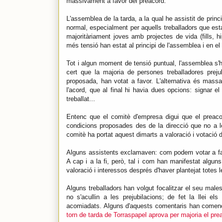
massivament a favor del preacord.
L'assemblea de la tarda, a la qual he assistit de prin
normal, especialment per aquells treballadors que esta
majoritàriament joves amb projectes de vida (fills, 
més tensió han estat al principi de l'assemblea i en e
Tot i algun moment de tensió puntual, l'assemblea s
cert que la majoria de persones treballadores prejub
proposada, han votat a favor. L'alternativa és massa
l'acord, que al final hi havia dues opcions: signar el
treballat...
Entenc que el comitè d'empresa digui que el preac
condicions proposades des de la direcció que no a les
comitè ha portat aquest dimarts a valoració i votació 
Alguns assistents exclamaven: com podem votar a fav
A cap i a la fi, però, tal i com han manifestat algu
valoració i interessos després d'haver plantejat totes l
Alguns treballadors han volgut focalitzar el seu mal
no s'acullin a les prejubilacions; de fet la llei
acomiadats. Alguns d'aquests comentaris han començat
torn de tarda de Torraspapel aprova per majoria el preac