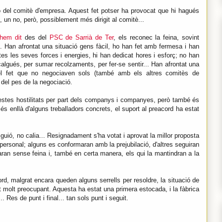
ó del comitè d'empresa. Aquest fet potser ha provocat que hi hagués
 un no, però, possiblement més dirigit al comitè...
hem dit
des del
PSC de Sarrià de Ter
, els reconec la feina, sovint
. Han afrontat una situació gens fàcil, ho han fet amb fermesa i han
otes les seves forces i energies, hi han dedicat hores i esforç; no han
lgués, per sumar recolzaments, per fer-se sentir... Han afrontat una
el fet que no negociaven sols (també amb els altres comitès de
 del pes de la negociació.
questes hostilitats per part dels companys i companyes, però també és
és enllà d'alguns treballadors concrets, el suport al preacord ha estat
 guió, no calia... Resignadament s'ha votat i aprovat la millor proposta
personal; alguns es conformaran amb la prejubilació, d'altres seguiran
daran sense feina i, també en certa manera, els qui la mantindran a la
ord, malgrat encara queden alguns serrells per resoldre, la situació de
t molt preocupant. Aquesta ha estat una primera estocada, i la fàbrica
 Res de punt i final... tan sols punt i seguit.