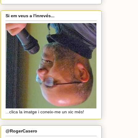
Si em veus a l'inrevés...
...clica la imatge i coneix-me un xic més!
@RogerCasero