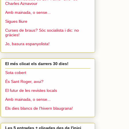
Charles Aznavour
Amb mainada, o sense...
Sigues lliure
Curses de braus? Sóc socialista i dic: no
gràcies!
Jo, basura espanyolista!
El més clicat els darrers 30 dies!
Sota cobert
És Sant Roger, avui?
El futur de les revistes locals
Amb mainada, o sense...
Els dies blancs de l'hivern blaugrana!
Les 5 entrades + clicades des de l'inici