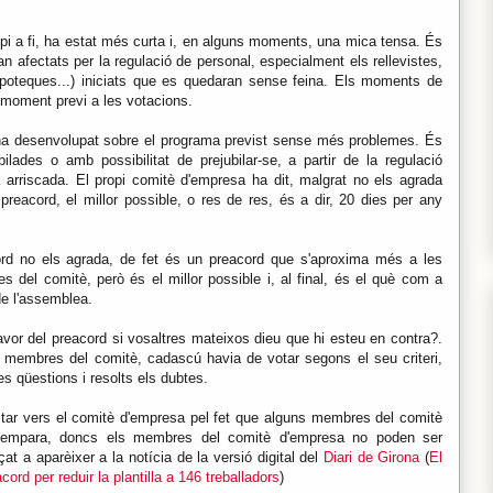
cipi a fi, ha estat més curta i, en alguns moments, una mica tensa. És
n afectats per la regulació de personal, especialment els rellevistes,
hipoteques...) iniciats que es quedaran sense feina. Els moments de
l moment previ a les votacions.
'ha desenvolupat sobre el programa previst sense més problemes. És
ilades o amb possibilitat de prejubilar-se, a partir de la regulació
 arriscada. El propi comitè d'empresa ha dit, malgrat no els agrada
 preacord, el millor possible, o res de res, és a dir, 20 dies per any
ord no els agrada, de fet és un preacord que s'aproxima més a les
 del comitè, però és el millor possible i, al final, és el què com a
de l'assemblea.
or del preacord si vosaltres mateixos dieu que hi esteu en contra?.
ns membres del comitè, cadascú havia de votar segons el seu criteri,
es qüestions i resolts els dubtes.
estar vers el comitè d'empresa pel fet que alguns membres del comitè
 els empara, doncs els membres del comitè d'empresa no poden ser
 a aparèixer a la notícia de la versió digital del
Diari de Girona
(
El
ord per reduir la plantilla a 146 treballadors
)