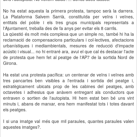
No ha estat aquesta la primera protesta, tampoc serà la darrera.
La Plataforma Salvem Sarrià, constituïda per veïns i veïnes,
entitats del poble i els tres grups municipals representats a
l'Ajuntament, treballa des de fa anys per evitar els 8 carrils.
La qüestió és molt més complexa que un simple no, també hi ha la
reclamació de compensacions particulars i col·lectives, afectacions
urbanístiques i mediambientals, mesures de reducció d'impacte
acústic i visual... no hi entraré ara, avui el que cal és destacar l'acte
de protesta que hem fet al peatge de l'AP7 de la sortida Nord de
Girona.
Ha estat una protesta pacífica: un centenar de veïns i veïnes amb
tres pancartes ben visibles a l'entrada i sortida del peatge i,
estratègicament ubicats prop de les cabines del peatges, amb
octavetes i adhesius que anàvem entregant als conductors que
entraven o sortien de l'autopista. Hi hem estat ben bé uns vint
minuts i, abans de marxar, ens hem manifestat tots i totes davant
els peatges.
I si una imatge val més que mil paraules, quantes paraules valen
aquestes imatges?.