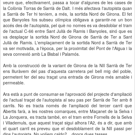
veure que, efectivament, passa a tocar d'algunes de les cases de
la Colònia Torras de Sarrià de Dalt. I més afectava l'autopista quan
a Sarrià de Ter hi teníem, a més, la sortida Nord de Girona. El fet
que Banyoles fos subseu olímpica obligava a garantir-ne un bon
accés des de l'autopista, pel què no nomes es va desdoblar el tram
de l'actual C-66 entre Sant Julià de Ramis i Banyoles, sinó que es
va desplaçar la sortida Nord de Girona de Sarrià de Ter a Sant
Julià de Ramis. L'emplaçament de la sortida Nord a Sarrià de Ter
va ser motivada, a l'època, per la proximitat del Pont de l'Aigua i la
seva connexió amb La Bisbal i Palamós.
Amb la construcció de la variant de Girona de la NII Sarrià de Ter
ens lliuràvem del pas d'aquesta carretera pel bell mig del poble,
permetent fer del seu traçat una entrada de Girona més amable i
permeable.
Ara està a punt de consumar-se l'aprovació del projecte d'ampliació
de l'actual traçat de l'autopista al seu pas per Sarrià de Ter amb 8
carrils. No es tracta només de l'ampliació del tercer carril que
Abertis farà, a les nostres comarques, entre Maçanet de la Selva i
La Jonquera, es tracta també, en el tram entre Fornells de la Selva
i Vilademuls, que aquest traçat sigui alhora l'A2, és a dir, que amb
el quart carril es preveu que el desdoblament de la NII passi per
dins l'autopista. No volíem caldo?... doncs dues tasses.