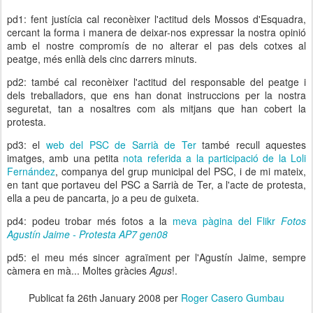
pd1: fent justícia cal reconèixer l'actitud dels Mossos d'Esquadra,
cercant la forma i manera de deixar-nos expressar la nostra opinió
amb el nostre compromís de no alterar el pas dels cotxes al
peatge, més enllà dels cinc darrers minuts.
pd2: també cal reconèixer l'actitud del responsable del peatge i
dels treballadors, que ens han donat instruccions per la nostra
seguretat, tan a nosaltres com als mitjans que han cobert la
protesta.
pd3: el
web del PSC de Sarrià de Ter
també recull aquestes
imatges, amb una petita
nota referida a la participació de la Loli
Fernández
, companya del grup municipal del PSC, i de mi mateix,
en tant que portaveu del PSC a Sarrià de Ter, a l'acte de protesta,
ella a peu de pancarta, jo a peu de guixeta.
pd4: podeu trobar més fotos a la
meva pàgina del Flikr
Fotos
Agustín Jaime - Protesta AP7 gen08
pd5: el meu més sincer agraïment per l'Agustín Jaime, sempre
càmera en mà... Moltes gràcies
Agus
!.
Publicat fa
26th January 2008
per
Roger Casero Gumbau