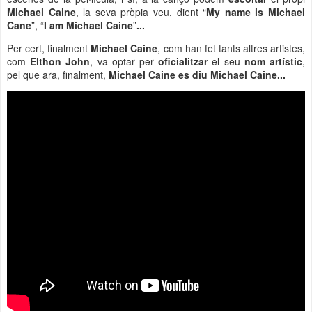
Michael Caine
, la seva pròpia veu, dient “
My name is Michael
Cane
”, “
I am Michael Caine
”
...
Per cert, finalment
Michael Caine
, com han fet tants altres artistes,
com
Elthon John
, va optar per
oficialitzar
el seu
nom artístic
,
pel que ara, finalment,
Michael Caine es diu Michael Caine...