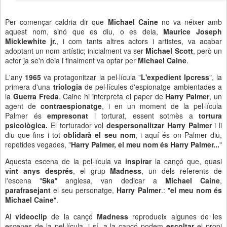
Per començar caldria dir que
Michael Caine
no va néixer amb
aquest nom, sinó que es diu, o es deia,
Maurice Joseph
Micklewhite jr.
, i com tants altres actors i artistes, va acabar
adoptant un nom artístic; inicialment va ser
Michael Scott
, però un
actor ja se'n deia i finalment va optar per
Michael Caine
.
L'any
1965
va protagonitzar la pel·lícula "
L'expedient Ipcress
", la
primera d'una
triologia
de pel·lícules d'espionatge ambientades a
la
Guerra Freda
. Caine hi interpreta el paper de
Harry Palmer
, un
agent de
contraespionatge
, i en un moment de la pel·lícula
Palmer és
empresonat
i torturat, essent sotmès a
tortura
psicològica.
El torturador vol
despersonalitzar
Harry Palmer
i li
diu que fins i tot
oblidarà el seu nom
, i aquí és on Palmer diu,
repetides vegades, "
Harry Palmer, el meu nom és Harry Palmer...
"
Aquesta escena de la pel·lícula va
inspirar
la cançó que, quasi
vint anys després
, el grup
Madness
, un dels referents de
l'escena "
Ska
" anglesa, van dedicar a
Michael Caine
,
parafrasejant
el seu personatge,
Harry Palmer
.: "
el meu nom és
Michael Caine
".
Al
videoclip
de la cançó
Madness
reprodueix algunes de les
escenes de la pel·lícula, i sí, a la cançó podem
escoltar
el propi