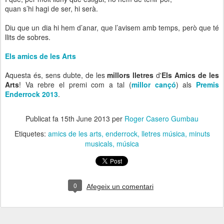
quan s’hi hagi de ser, hi serà.
Diu que un dia hi hem d’anar, que l’avisem amb temps, però que té
llits de sobres.
Els amics de les Arts
Aquesta és, sens dubte, de les
millors lletres
d'
Els Amics de les
Arts
! Va rebre el premi com a tal (
millor cançó
) als
Premis
Enderrock 2013
.
Publicat fa
15th June 2013
per
Roger Casero Gumbau
Etiquetes:
amics de les arts
enderrock
lletres música
minuts
musicals
música
0
Afegeix un comentari