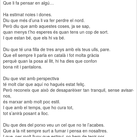
Que li fa pensar en algú…
Ha estimat noies i dones.
Diu que més d’una li va fer perdre el nord.
Però diu que amb aquestes coses, ja se sap,
quan menys t’ho esperes és quan tens un cop de sort.
I que estan bé, que els hi va bé.
Diu que té una filla de tres anys amb els teus ulls, pare.
Que ell sempre li parla en català i fot molta gràcia
perquè quan la posa al llit, hi ha dies que confon
bona nit i pantalons.
Diu que vist amb perspectiva
té molt clar que aquí no hagués estat feliç.
Però reconeix que això de desaparèixer tan tranquil, sense avisar-
nos,
és marxar amb molt poc estil.
I que amb el temps, que ho cura tot,
tot s’anirà posant a lloc.
Diu que des del porxo veu un cel que no te l’acabes.
Que a la nit sempre surt a fumar i pensa en nosaltres.
I que, per molt lluny que estigui, no hem de tenir por,