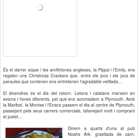
És el darrer sopar i les amfitriones angleses, la Pippa i l'Emily, ens
regalen uns Christmas Crackers que, entre els jocs i els jocs de
paraules que contenen ens entretenen l'agradable vetllada...
El divendres és el dia del retorn. Letons i catalans marxem en
avions i hores diferents, pel què ens acomiadem a Plymouth. Amb
la Maribel, la Montse i l'Enara passem el dia al centre de Plymouth,
passejant pels seus carrers comercials, tafanejant molt i comprant
el justet...
Dinem a quarts d'una al pub
Noahs Ark: graellada de carn,