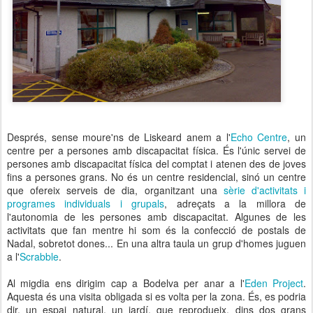
Després, sense moure'ns de Liskeard anem a l'
Echo Centre
, un
centre per a persones amb discapacitat física. És l'únic servei de
persones amb discapacitat física del comptat i atenen des de joves
fins a persones grans. No és un centre residencial, sinó un centre
que ofereix serveis de dia, organitzant una
sèrie d'activitats i
programes individuals i grupals
, adreçats a la millora de
l'autonomia de les persones amb discapacitat. Algunes de les
activitats que fan mentre hi som és la confecció de postals de
Nadal, sobretot dones... En una altra taula un grup d'homes juguen
a l'
Scrabble
.
Al migdia ens dirigim cap a Bodelva per anar a l'
Eden Project
.
Aquesta és una visita obligada si es volta per la zona. És, es podria
dir, un espai natural, un jardí, que reprodueix, dins dos grans