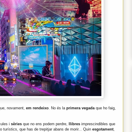
que, novament,
em rendeixo
. No és la
primera vegada
que ho faig,
ícules i
sèries
que no ens podem perdre,
llibres
imprescindibles que
no turístics, que has de trepitjar abans de morir... Quin
esgotament
,