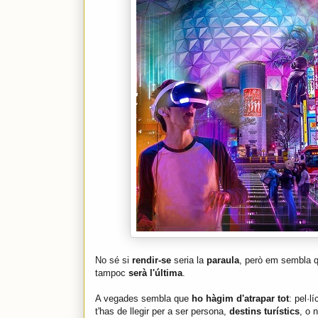
No sé si
rendir-se
seria la
paraula
, però em sembla 
tampoc
serà l'última
.
A vegades sembla que
ho hàgim d'atrapar tot
: pel·l
t'has de llegir per a ser persona,
destins turístics
, o 