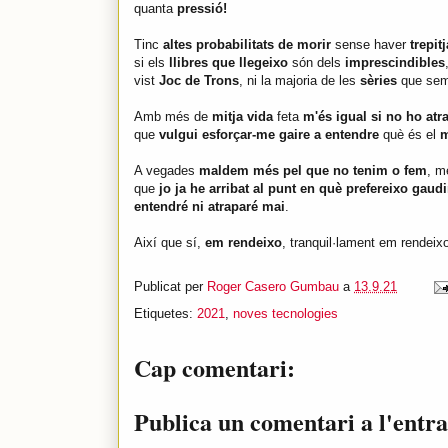
quanta
pressió!
Tinc
altes probabilitats de morir
sense haver
trepit
si els
llibres que llegeixo
són dels
imprescindibles
vist
Joc de Trons
, ni la majoria de les
sèries
que se
Amb més de
mitja vida
feta
m'és igual si no ho atr
que
vulgui esforçar-me gaire a entendre
què és el
m
A vegades
maldem més pel que no tenim o fem
, m
que
jo ja he arribat al punt en què prefereixo gaud
entendré ni atraparé mai
.
Així que sí,
em rendeixo
, tranquil·lament em rendei
Publicat per
Roger Casero Gumbau
a
13.9.21
Etiquetes:
2021
,
noves tecnologies
Cap comentari:
Publica un comentari a l'entr