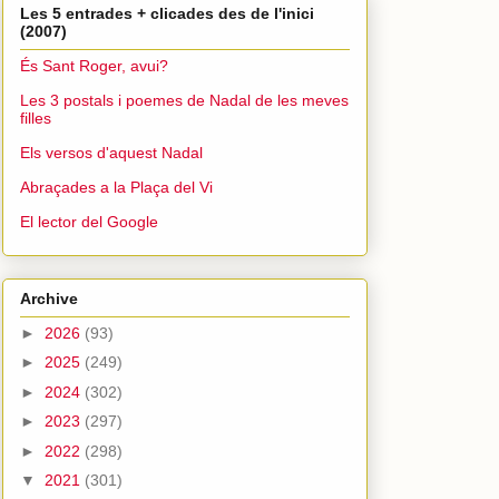
Les 5 entrades + clicades des de l'inici
(2007)
És Sant Roger, avui?
Les 3 postals i poemes de Nadal de les meves
filles
Els versos d'aquest Nadal
Abraçades a la Plaça del Vi
El lector del Google
Archive
►
2026
(93)
►
2025
(249)
►
2024
(302)
►
2023
(297)
►
2022
(298)
▼
2021
(301)