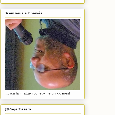
Si em veus a l'inrevés...
...clica la imatge i coneix-me un xic més!
@RogerCasero