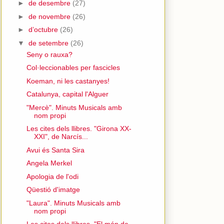
►
de desembre
(27)
►
de novembre
(26)
►
d’octubre
(26)
▼
de setembre
(26)
Seny o rauxa?
Col·leccionables per fascicles
Koeman, ni les castanyes!
Catalunya, capital l'Alguer
"Mercè". Minuts Musicals amb
nom propi
Les cites dels llibres. "Girona XX-
XXI", de Narcís...
Avui és Santa Sira
Angela Merkel
Apologia de l'odi
Qüestió d'imatge
"Laura". Minuts Musicals amb
nom propi