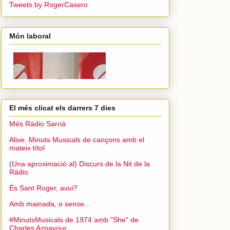
Tweets by RogerCasero
Món laboral
El més clicat els darrers 7 dies
Més Ràdio Sarrià
Alive. Minuts Musicals de cançons amb el
mateix títol
(Una aproximació al) Discurs de la Nit de la
Ràdio
És Sant Roger, avui?
Amb mainada, o sense...
#MinutsMusicals de 1974 amb "She" de
Charles Aznavour