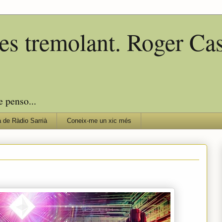
edes tremolant. Roger C
e penso...
 de Ràdio Sarrià
Coneix-me un xic més