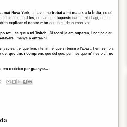
jat mai Nova York
, ni haver-me
trobat a mi mateix a la Índia
; no sé
, o dels prescindibles, en cas que d'aquests darrers n'hi hagi; no he
mblen
explicar el nostre món
corrupte i deshumanitzat...
apo tot
, i és que a mi
Twitch
i
Discord
ja
em superen
, i no tinc clar
etavers
i menys a
entrar-hi
.
enyspreant el que fem, i tenim, el que sí tenim a l'abast. I em sembla
ir del que tinc i comprenc
que del que, per més que m'hi esforci,
no
xo, em rendeixo
per guanyar...
ada