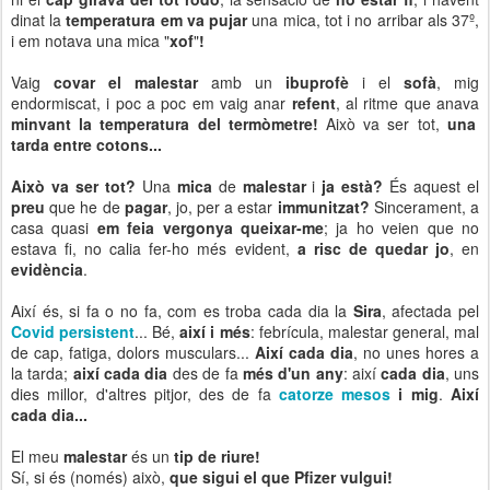
dinat la
temperatura em va pujar
una mica, tot i no arribar als 37º,
i em notava una mica "
xof
"
!
Vaig
covar el malestar
amb un
ibuprofè
i el
sofà
, mig
endormiscat, i poc a poc em vaig anar
refent
, al ritme que anava
minvant la temperatura del termòmetre!
Això va ser tot,
una
tarda entre cotons...
Això va ser tot?
Una
mica
de
malestar
i
ja està?
És aquest el
preu
que he de
pagar
, jo, per a estar
immunitzat?
Sincerament, a
casa quasi
em feia vergonya queixar-me
; ja ho veien que no
estava fi, no calia fer-ho més evident,
a risc de quedar jo
, en
evidència
.
Així és, si fa o no fa, com es troba cada dia la
Sira
, afectada pel
Covid persistent
... Bé,
així i més
: febrícula, malestar general, mal
de cap, fatiga, dolors musculars...
Així cada dia
, no unes hores a
la tarda;
així cada dia
des de fa
més d'un any
: així
cada dia
, uns
dies millor, d'altres pitjor, des de fa
catorze mesos
i mig
.
Així
cada dia...
El meu
malestar
és un
tip de riure!
Sí, si és (només) això,
que sigui el que Pfizer vulgui!