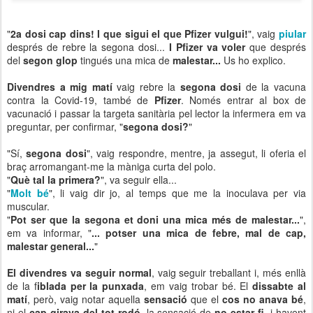
"
2a dosi cap dins! I que sigui el que Pfizer vulgui!
", vaig
piular
després de rebre la segona dosi...
I Pfizer va voler
que després
del
segon glop
tingués una mica de
malestar...
Us ho explico.
Divendres a mig matí
vaig rebre la
segona dosi
de la vacuna
contra la Covid-19, també de
Pfizer
. Només entrar al box de
vacunació i passar la targeta sanitària pel lector la infermera em va
preguntar, per confirmar, "
segona dosi?
"
"Sí,
segona dosi
", vaig respondre, mentre, ja assegut, li oferia el
braç arromangant-me la màniga curta del polo.
"
Què tal la primera?
", va seguir ella...
"
Molt bé
", li vaig dir jo, al temps que me la inoculava per via
muscular.
"
Pot ser que la segona et doni una mica més de malestar...
",
em va informar, "
... potser una mica de febre, mal de cap,
malestar general...
"
El divendres va seguir normal
, vaig seguir treballant i, més enllà
de la f
iblada per la punxada
, em vaig trobar bé. El
dissabte al
matí
, però, vaig notar aquella
sensació
que el
cos no anava bé
,
ni el
cap girava del tot rodó
, la sensació de
no estar fi
, i havent