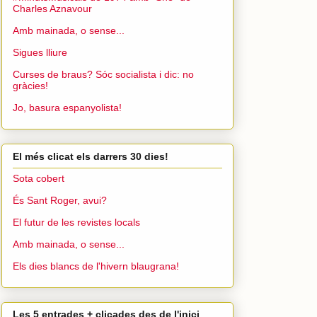
Charles Aznavour
Amb mainada, o sense...
Sigues lliure
Curses de braus? Sóc socialista i dic: no
gràcies!
Jo, basura espanyolista!
El més clicat els darrers 30 dies!
Sota cobert
És Sant Roger, avui?
El futur de les revistes locals
Amb mainada, o sense...
Els dies blancs de l'hivern blaugrana!
Les 5 entrades + clicades des de l'inici