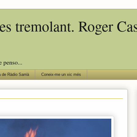
edes tremolant. Roger C
e penso...
 de Ràdio Sarrià
Coneix-me un xic més