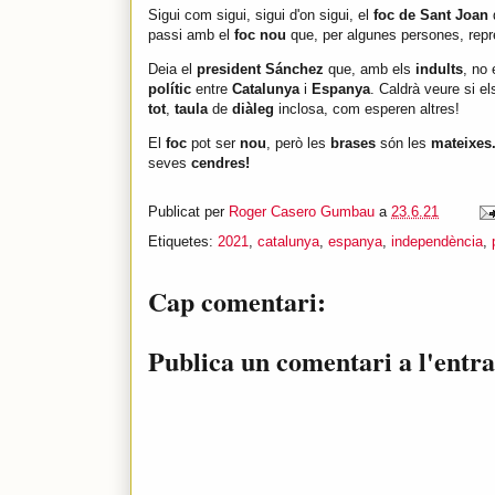
Sigui com sigui, sigui d'on sigui, el
foc de Sant Joan
passi amb el
foc nou
que, per algunes persones, rep
Deia el
president Sánchez
que, amb els
indults
, no
polític
entre
Catalunya
i
Espanya
. Caldrà veure si e
tot
,
taula
de
diàleg
inclosa, com esperen altres!
El
foc
pot ser
nou
, però les
brases
són les
mateixes
seves
cendres!
Publicat per
Roger Casero Gumbau
a
23.6.21
Etiquetes:
2021
,
catalunya
,
espanya
,
independència
,
Cap comentari:
Publica un comentari a l'entr