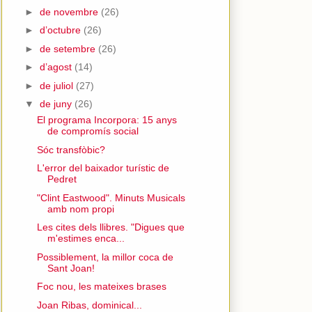
►
de novembre
(26)
►
d’octubre
(26)
►
de setembre
(26)
►
d’agost
(14)
►
de juliol
(27)
▼
de juny
(26)
El programa Incorpora: 15 anys
de compromís social
Sóc transfòbic?
L'error del baixador turístic de
Pedret
"Clint Eastwood". Minuts Musicals
amb nom propi
Les cites dels llibres. "Digues que
m'estimes enca...
Possiblement, la millor coca de
Sant Joan!
Foc nou, les mateixes brases
Joan Ribas, dominical...