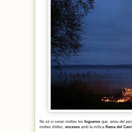
No sé si seran moltes les
fogueres
que, arreu del paí
moltes d'elles,
enceses
amb la mítica
flama del Cani