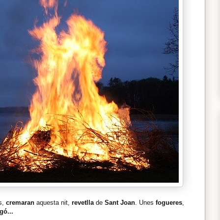
s,
cremaran
aquesta nit,
revetlla
de
Sant Joan
. Unes
fogueres
,
gó...