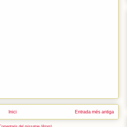
Inici
Entrada més antiga
Comentaris del missatge (Atom)