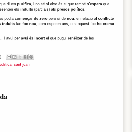
que
diuen
purifica
, i no sé si això és el que també
s'espera
que
resenten els
indults
(parcials) als
presos polítics
.
 es podia
començar de zero
però sí de
nou
, en relació al
conflicte
ls
indults
fan
foc nou
, com esperen uns, o si aquest foc
ho crema
...
I avui per avui és
incert
el que pugui
renéixer
de les
política
,
sant joan
ada