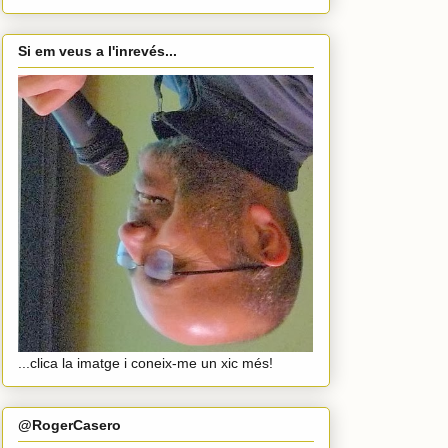
Si em veus a l'inrevés...
...clica la imatge i coneix-me un xic més!
@RogerCasero