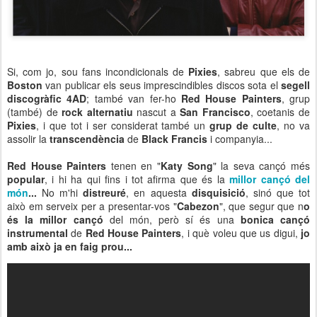
Si, com jo, sou fans incondicionals de
Pixies
, sabreu que els de
Boston
van publicar els seus imprescindibles discos sota el
segell
discogràfic 4AD
; també van fer-ho
Red House Painters
, grup
(també) de
rock alternatiu
nascut a
San Francisco
, coetanis de
Pixies
, i que tot i ser considerat també un
grup de culte
, no va
assolir la
transcendència
de
Black Francis
i companyia...
Red House Painters
tenen en "
Katy Song
" la seva cançó més
popular
, i hi ha qui fins i tot afirma que és la
millor cançó del
món
...
No m'hi
distreuré
, en aquesta
disquisició
, sinó que tot
això em serveix per a presentar-vos "
Cabezon
", que segur que n
o
és la millor cançó
del món, però sí és una
bonica cançó
instrumental
de
Red House Painters
, i què voleu que us digui,
jo
amb això ja en faig prou...