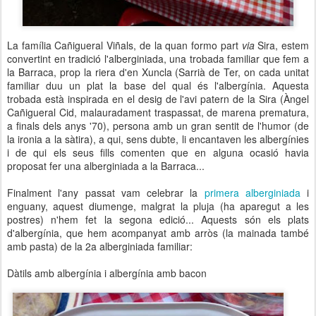
La família Cañigueral Viñals, de la quan formo part
via
Sira, estem
convertint en tradició l'alberginiada, una trobada familiar que fem a
la Barraca, prop la riera d'en Xuncla (Sarrià de Ter, on cada unitat
familiar duu un plat la base del qual és l'albergínia. Aquesta
trobada està inspirada en el desig de l'avi patern de la Sira (Àngel
Cañigueral Cid, malauradament traspassat, de marena prematura,
a finals dels anys '70), persona amb un gran sentit de l'humor (de
la ironia a la sàtira), a qui, sens dubte, li encantaven les albergínies
i de qui els seus fills comenten que en alguna ocasió havia
proposat fer una alberginiada a la Barraca...
Finalment l'any passat vam celebrar la
primera alberginiada
i
enguany, aquest diumenge, malgrat la pluja (ha aparegut a les
postres) n'hem fet la segona edició... Aquests són els plats
d'albergínia, que hem acompanyat amb arròs (la mainada també
amb pasta) de la 2a alberginiada familiar:
Dàtils amb albergínia i albergínia amb bacon