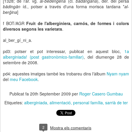
[1328; de l'àr. vg.
al-bedenǧéna
(cl.
bādänǧāna
), der. del persa
bādingān
íd., potser a través d'una forma morisca tardana *
al-
berǧina
]
f BOT/AGR
Fruit de l'alberginiera, carnós, de formes i colors
diversos segons les varietats
.
al_ber_gí_ni_a.
pd3: potser et pot interessar, publicat en aquest bloc,
1a
alberginiada! (post gastronòmico-familiar)
, del diumenge 28 de
setembre de 2008.
pd4: aquestes imatges també les trobareu dins l'àlbum
Nyam nyam
del
meu Facebook
.
Publicat fa
20th September 2009
per
Roger Casero Gumbau
Etiquetes:
alberginiada
alimentació
personal família
sarrià de ter
2
Mostra els comentaris