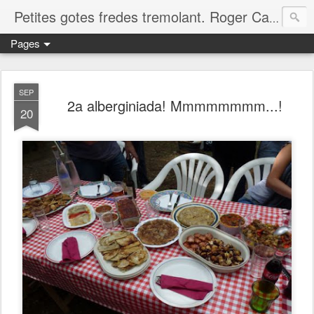
Petites gotes fredes tremolant. Roger Casero Gumbau. Girona
Pages
SEP
2a alberginiada! Mmmmmmmm...!
20