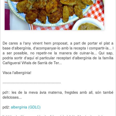
De cares a l'any vinent hem proposat, a part de portar el plat a
base d'albergínia, d'acompanyar-lo amb la recepta i compartir-la... i
a ser possible, no repetir-ne la manera de cuinar-la... Qui sap,
podria sortir d'aquí el particular receptari d'albergínia de la família
Cañigueral Viñals de Sarrià de Ter...
Visca l'albergínia!
---------------------------------------------
pd1: les de la meva àvia materna, fregides amb all, són també
delicioses...
pd2:
albergínia (GDLC)