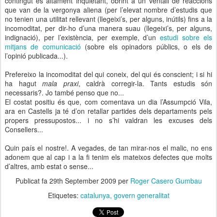
contingut és altament inquietant, obrint a un ventall de reaccions
que van de la vergonya aliena (per l’elevat nombre d’estudis que
no tenien una utilitat rellevant (llegeixi’s, per alguns, inútils) fins a la
incomoditat, per dir-ho d’una manera suau (llegeixi’s, per alguns,
indignació), per l’existència, per exemple, d’un
estudi sobre els
mitjans de comunicació
(sobre els opinadors públics, o els de
l’opinió publicada...).
Prefereixo la incomoditat del qui coneix, del qui és conscient; i si hi
ha hagut
mala praxi
, caldrà corregir-la. Tants estudis són
necessaris?. Jo també penso que no...
El costat positiu és que, com comentava un dia l’Assumpció Vila,
ara en Castells ja té d’on retallar partides dels departaments pels
propers pressupostos... i no s’hi valdran les excuses dels
Consellers...
Quin país el nostre!. A vegades, de tan mirar-nos el malic, no ens
adonem que al cap i a la fi tenim els mateixos defectes que molts
d’altres, amb estat o sense...
Publicat fa
29th September 2009
per
Roger Casero Gumbau
Etiquetes:
catalunya
govern generalitat