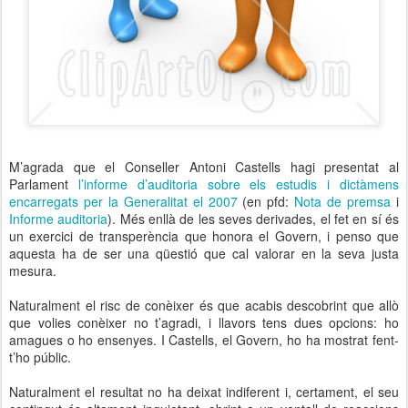
M’agrada que el Conseller Antoni Castells hagi presentat al
Parlament
l’informe d’auditoria sobre els estudis i dictàmens
encarregats per la Generalitat el 2007
(en pfd:
Nota de premsa
i
Informe auditoria
). Més enllà de les seves derivades, el fet en sí és
un exercici de transperència que honora el Govern, i penso que
aquesta ha de ser una qüestió que cal valorar en la seva justa
mesura.
Naturalment el risc de conèixer és que acabis descobrint que allò
que volies conèixer no t’agradi, i llavors tens dues opcions: ho
amagues o ho ensenyes. I Castells, el Govern, ho ha mostrat fent-
t’ho públic.
Naturalment el resultat no ha deixat indiferent i, certament, el seu