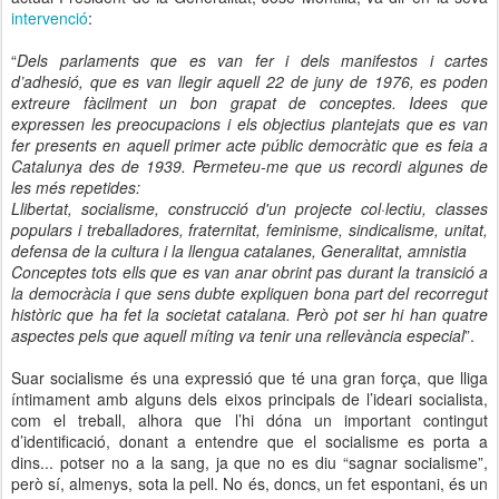
intervenció
:
“
Dels parlaments que es van fer i dels manifestos i cartes
d’adhesió, que es van llegir aquell 22 de juny de 1976, es poden
extreure fàcilment un bon grapat de conceptes. Idees que
expressen les preocupacions i els objectius plantejats que es van
fer presents en aquell primer acte públic democràtic que es feia a
Catalunya des de 1939. Permeteu-me que us recordi algunes de
les més repetides:
Llibertat, socialisme, construcció d'un projecte col·lectiu, classes
populars i treballadores, fraternitat, feminisme, sindicalisme, unitat,
defensa de la cultura i la llengua catalanes, Generalitat, amnistia
Conceptes tots ells que es van anar obrint pas durant la transició a
la democràcia i que sens dubte expliquen bona part del recorregut
històric que ha fet la societat catalana. Però pot ser hi han quatre
aspectes pels que aquell míting va tenir una rellevància especial
”.
Suar socialisme és una expressió que té una gran força, que lliga
íntimament amb alguns dels eixos principals de l’ideari socialista,
com el treball, alhora que l’hi dóna un important contingut
d’identificació, donant a entendre que el socialisme es porta a
dins... potser no a la sang, ja que no es diu “sagnar socialisme”,
però sí, almenys, sota la pell. No és, doncs, un fet espontani, és un