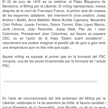
El 22 de juny de 1976 es va celebrar, al Palau Blaugrana de
Barcelona, el Míting per la Llibertat. El míting representava, mesos
després de la mort de Francisco Franco, el primer acte de masses
de les esquerres catalanes. Van intervenir-hi onze oradors: Josep
Andreu i Abelló, Anna Balletbó, Maria Aurèlia Capmany, Alexandre
Cirici Pellicer, Juanjo Ferreiro, Dolors Torrent, Elias López Blanco,
Jordi Llimona, Joan Reventós, Josep Vidal, Pep Jai, i Joan
Colomines. Precisament Joan Colominas, qui llavors va passara
CDC, va se l’autor de la frase "Estem suant socialisme"...
naturalment ens podem imaginar el pavelló ple de gom a gom amb
una temperatura que no feia més que pujar...
Aquest míting va suposar el primer pas en la formació del PSC
Congrés, una de les peces fonamentals per la formació de l´actual
PSC.
En l’acte de commemoració del 30è aniversari del Míting per la
Llibertat, celebrada el 14 de setembre de 2006, el llavors candidat i
actual President de la Generalitat, José Montilla, va dir en la seva