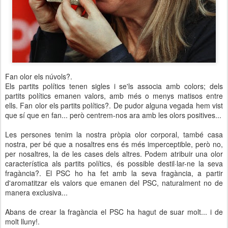
Fan olor els núvols?.
Els partits polítics tenen sigles i se'ls associa amb colors; dels
partits polítics emanen valors, amb més o menys matisos entre
ells. Fan olor els partits polítics?. De pudor alguna vegada hem vist
que sí que en fan... però centrem-nos ara amb les olors positives...
Les persones tenim la nostra pròpia olor corporal, també casa
nostra, per bé que a nosaltres ens és més imperceptible, però no,
per nosaltres, la de les cases dels altres. Podem atribuir una olor
característica als partits polítics, és possible destil·lar-ne la seva
fragància?. El PSC ho ha fet amb la seva fragància, a partir
d'aromatitzar els valors que emanen del PSC, naturalment no de
manera exclusiva...
Abans de crear la fragància el PSC ha hagut de suar molt... i de
molt lluny!.