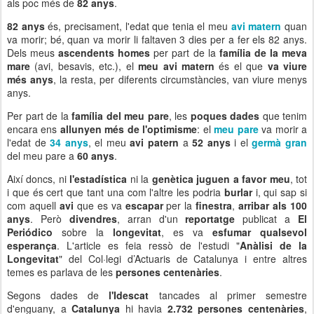
als poc més de
82 anys
.
82 anys
és, precisament, l'edat que tenia el meu
avi matern
quan
va morir; bé, quan va morir li faltaven 3 dies per a fer els 82 anys.
Dels meus
ascendents homes
per part de la
família de la meva
mare
(avi, besavis, etc.), el
meu avi
matern
és el que
va viure
més anys
, la resta, per diferents circumstàncies, van viure menys
anys.
Per part de la
família del meu pare
, les
poques dades
que tenim
encara ens
allunyen més de l'optimisme
: el
meu pare
va morir a
l'edat de
34 anys
, el meu
avi patern
a
52 anys
i el
germà gran
del meu pare a
60 anys
.
Així doncs, ni
l'estadística
ni la
genètica juguen a favor meu
, tot
i que és cert que tant una com l'altre les podria
burlar
i, qui sap si
com aquell
avi
que es va
escapar
per la
finestra
,
arribar als 100
anys
. Però
divendres
, arran d'un
reportatge
publicat a
El
Periódico
sobre la
longevitat
, es va
esfumar qualsevol
esperança
. L'article es feia ressò de l'estudi "
Anàlisi de la
Longevitat
" del Col·legi d’Actuaris de Catalunya i entre altres
temes es parlava de les
persones centenàries
.
Segons dades de
l'Idescat
tancades al primer semestre
d'enguany, a
Catalunya
hi havia
2.732 persones centenàries
,