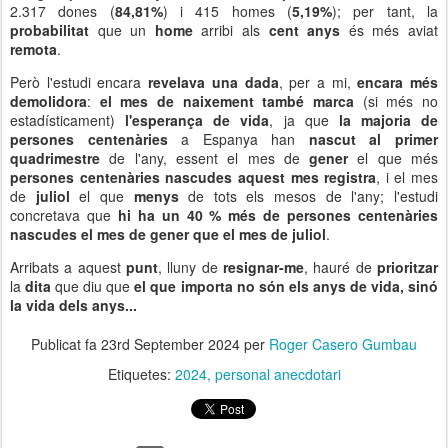
2.317 dones (
84,81%
) i 415 homes (
5,19%
); per tant, la
probabilitat
que un
home
arribi als
cent anys
és més aviat
remota
.
Però l'estudi encara
revelava una dada
, per a mi,
encara més
demolidora
:
el mes de naixement també marca
(si més no
estadísticament)
l'esperança de vida
, ja que
la majoria de
persones centenàries
a Espanya han
nascut al primer
quadrimestre
de l'any, essent el mes de
gener
el que més
persones centenàries nascudes aquest mes registra
, i el mes
de
juliol
el que
menys
de tots els mesos de l'any; l'estudi
concretava que
hi ha un 40 % més de persones centenàries
nascudes el mes de gener que el mes de juliol
.
Arribats a aquest
punt
, lluny de
resignar-me
, hauré de
prioritzar
la
dita
que diu que
el que importa no són els anys de vida, sinó
la vida dels anys...
Publicat fa
23rd September 2024
per
Roger Casero Gumbau
Etiquetes:
2024
personal anecdotari