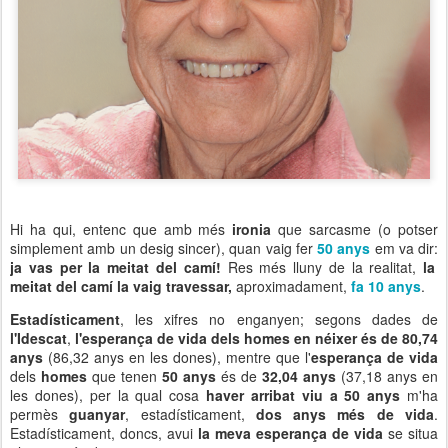
Hi ha qui, entenc que amb més
ironia
que sarcasme (o potser
simplement amb un desig sincer), quan vaig fer
50 anys
em va dir:
ja vas per la meitat del camí!
Res més lluny de la realitat,
la
meitat del camí la vaig travessar,
aproximadament,
fa 10 anys
.
Estadísticament
, les xifres no enganyen; segons dades de
l'Idescat
,
l'esperança de vida dels homes en néixer és de 80,74
anys
(86,32 anys en les dones), mentre que l'
esperança de vida
dels
homes
que tenen
50 anys
és de
32,04 anys
(37,18 anys en
les dones), per la qual cosa
haver arribat viu a 50 anys
m'ha
permès
guanyar
, estadísticament,
dos anys més de vida
.
Estadísticament, doncs, avui
la meva esperança de vida
se situa