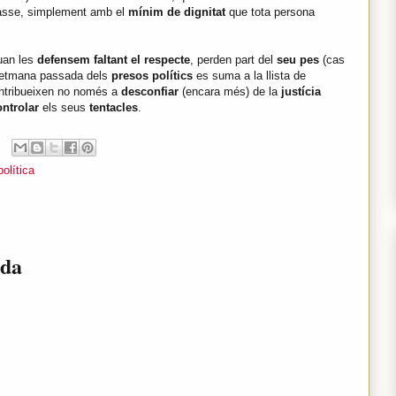
classe, simplement amb el
mínim de dignitat
que tota persona
uan les
defensem faltant el respecte
, perden part del
seu pes
(cas
setmana passada dels
presos polítics
es suma a la llista de
ontribueixen no només a
desconfiar
(encara més) de la
justícia
ontrolar
els seus
tentacles
.
política
ada