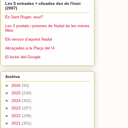
Les 5 entrades + clicades des de l'inici
(2007)
És Sant Roger, avui?
Les 3 postals i poemes de Nadal de les meves
filles
Els versos d'aquest Nadal
Abraçades a la Plaça del Vi
El lector del Google
Archive
►
2026
(93)
►
2025
(249)
►
2024
(302)
►
2023
(297)
►
2022
(298)
►
2021
(301)