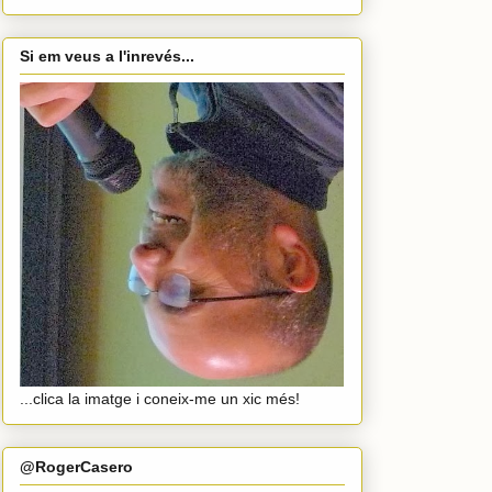
Si em veus a l'inrevés...
...clica la imatge i coneix-me un xic més!
@RogerCasero