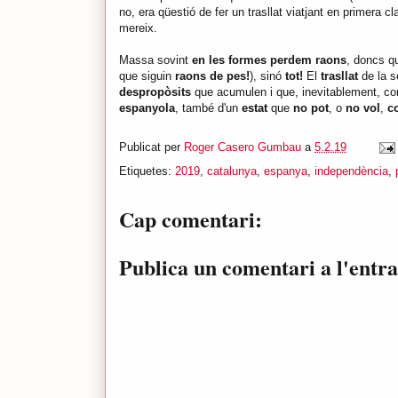
no, era qüestió de fer un trasllat viatjant en primera 
mereix.
Massa sovint
en les formes perdem raons
, doncs q
que siguin
raons de pes!
), sinó
tot!
El
trasllat
de la 
despropòsits
que acumulen i que, inevitablement, c
espanyola
, també d'un
estat
que
no pot
, o
no
vol
,
c
Publicat per
Roger Casero Gumbau
a
5.2.19
Etiquetes:
2019
,
catalunya
,
espanya
,
independència
,
Cap comentari:
Publica un comentari a l'entr