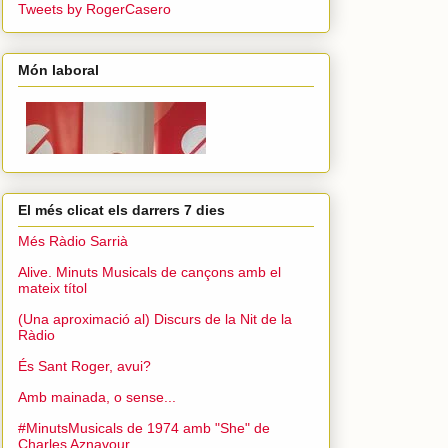
Tweets by RogerCasero
Món laboral
El més clicat els darrers 7 dies
Més Ràdio Sarrià
Alive. Minuts Musicals de cançons amb el
mateix títol
(Una aproximació al) Discurs de la Nit de la
Ràdio
És Sant Roger, avui?
Amb mainada, o sense...
#MinutsMusicals de 1974 amb "She" de
Charles Aznavour