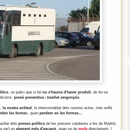
ítics
, un judici que si bé
no s'hauria d'haver produït
, de fer-se
dicions:
presó preventiva
i
trasllat vergonyós
.
e,
la nostra actitud
, la intencionalitat dels nostres actes, més enllà
rden les forme
s, quan
perdem en les formes...
trasllat dels
presos polítics
de les presons catalanes a les de Madrid,
va ser) un
element més d'escarni
, quan no de
mofa
directament. I