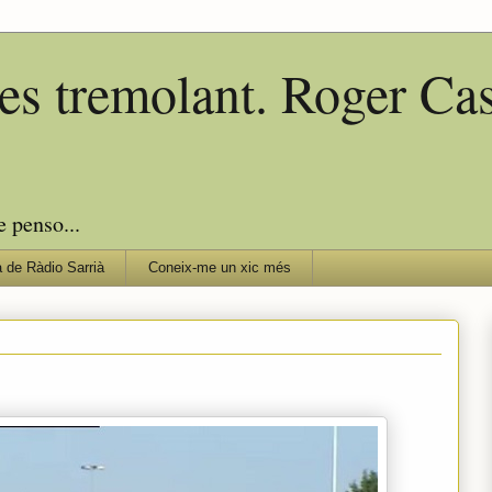
edes tremolant. Roger C
e penso...
 de Ràdio Sarrià
Coneix-me un xic més