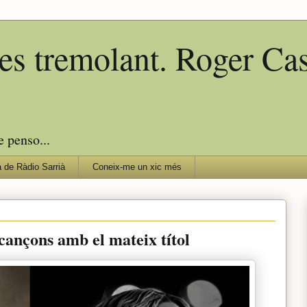
edes tremolant. Roger C
e penso...
 de Ràdio Sarrià
Coneix-me un xic més
ançons amb el mateix títol