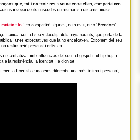
çons que, tot i no tenir res a veure entre elles, comparteixen
reacions independents nascudes en moments i circumstàncies
mateix títol
" en compartiré algunes, com avui, amb "
Freedom
".
çó icònica, com el seu vídeoclip, dels anys norants, que parla de la
e pública i unes expectatives que ja no encaixaven. Exponent del seu
una reafirmació personal i artística.
sa i combativa, amb influències del soul, el gospel i el hip-hop, i
 a la resistència, la identitat i la dignitat.
ntenen la llibertat de maneres diferents: una més íntima i personal,