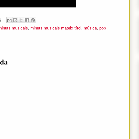
minuts musicals
,
minuts musicals mateix títol
,
música
,
pop
ada