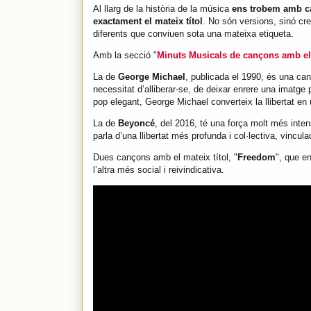
Al llarg de la història de la música
ens trobem amb can
exactament el mateix títol
. No són versions, sinó c
diferents que conviuen sota una mateixa etiqueta.
Amb la secció "
Minuts Musicals de cançons amb el 
La de
George Michael
, publicada el 1990, és una can
necessitat d’alliberar-se, de deixar enrere una imatg
pop elegant, George Michael converteix la llibertat en 
La de
Beyoncé
, del 2016, té una força molt més inten
parla d’una llibertat més profunda i col·lectiva, vinculada
Dues cançons amb el mateix títol, "
Freedom
", que e
l’altra més social i reivindicativa.