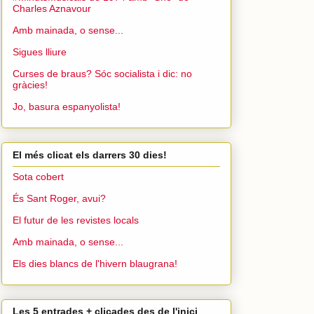
Charles Aznavour
Amb mainada, o sense...
Sigues lliure
Curses de braus? Sóc socialista i dic: no
gràcies!
Jo, basura espanyolista!
El més clicat els darrers 30 dies!
Sota cobert
És Sant Roger, avui?
El futur de les revistes locals
Amb mainada, o sense...
Els dies blancs de l'hivern blaugrana!
Les 5 entrades + clicades des de l'inici