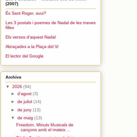
(2007)
És Sant Roger, avui?
Les 3 postals i poemes de Nadal de les meves
filles
Els versos d'aquest Nadal
Abraçades a la Plaça del Vi
El lector del Google
Archive
▼
2026
(94)
►
d’agost
(3)
►
de juliol
(14)
►
de juny
(13)
▼
de maig
(13)
Freedom. Minuts Musicals de
cançons amb el mateix ...