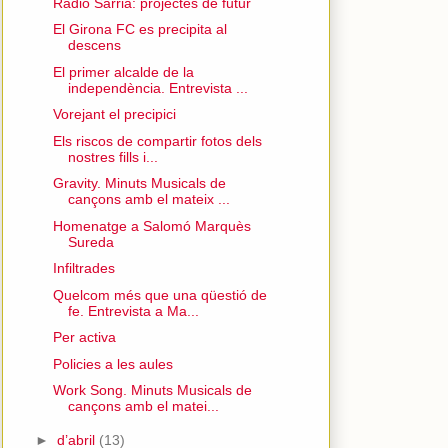
Ràdio Sarrià: projectes de futur
El Girona FC es precipita al
descens
El primer alcalde de la
independència. Entrevista ...
Vorejant el precipici
Els riscos de compartir fotos dels
nostres fills i...
Gravity. Minuts Musicals de
cançons amb el mateix ...
Homenatge a Salomó Marquès
Sureda
Infiltrades
Quelcom més que una qüestió de
fe. Entrevista a Ma...
Per activa
Policies a les aules
Work Song. Minuts Musicals de
cançons amb el matei...
►
d’abril
(13)