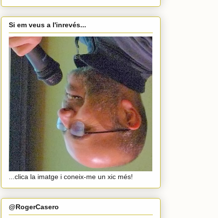
Si em veus a l'inrevés...
...clica la imatge i coneix-me un xic més!
@RogerCasero