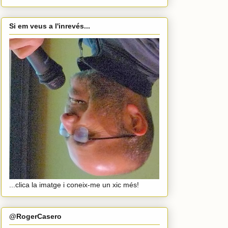
Si em veus a l'inrevés...
...clica la imatge i coneix-me un xic més!
@RogerCasero