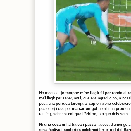
Ho reconec,
jo tampoc m'he llegit fil per randa el 
me'l llegit per saber, avui, que ens agradi o no, a nosalt
posa una
perruca taronja al cap
en plena
celebraci
posterior) i que per
marcar un gol
no n'hi ha
prou
en 
tan és), sobretot
cal que l'àrbitre
, o algun dels seus 
Ni una cosa ni l'altra van passar
aquest diumenge 
seva
festiva i acolorida celebració
ni el
gol del Bar