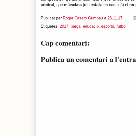
arbitral
, que
m'esclata
(me estalla en castellà) el
no 
Publicat per
Roger Casero Gumbau
a
28.11.17
Etiquetes:
2017
,
barça
,
educació
,
esports
,
futbol
Cap comentari:
Publica un comentari a l'entr