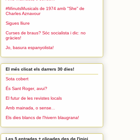
#MinutsMusicals de 1974 amb "She" de
Charles Aznavour
Sigues lliure
Curses de braus? Sóc socialista i dic: no
gràcies!
Jo, basura espanyolista!
El més clicat els darrers 30 dies!
Sota cobert
És Sant Roger, avui?
El futur de les revistes locals
Amb mainada, o sense...
Els dies blancs de l'hivern blaugrana!
Les 5 entrades + clicades des de l'inici