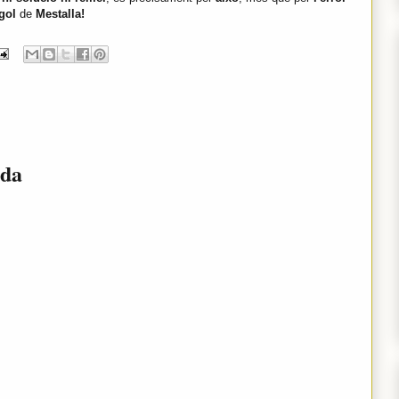
gol
de
Mestalla!
ada