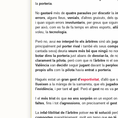
la
porteria
.
No
gastaré
més de
quatre paraules
per
discutir
la
in
errors
, alguns lleus,
venials
, d'altres gruixuts, dels q
i quan siguin errors
involuntaris
, per greus que sigui
per això, com es fa de fa temps en altres esports,
all
voleu, la
tecnologia
.
Però no, avui
no interpel·lo els àrbitres
sinó als
jug
principalment pel
porter rival
i també els seus
compa
cantada seva) deuria
veure més bé que ningú
no no
botar dins la porteria
just abans de
desviar-la
, de n
clarament la pilota
, però com que ni l'
àrbitre
ni el se
València
van
decidir
seguir
jugant
davant la
perplexi
propis ulls
com la
pilota
havia
entrat
a
porteria
.
Hagués estat un
gran gest d'
esportivitat
, d'allò que 
llueixen
a la màniga de la samarreta, que els
jugador
l'evidència
, i per tant
el gol
. Però el
gest
no es va
p
I el
més trist
és que
no ens sorprèn
en un esport o
faltes
, fins i tot d'
agressions
, on precisament el
gest
La
infal·libilitat de l'àrbitre
potser
no té solució
per
comporten
majoritàriament, molt em temo que
no té