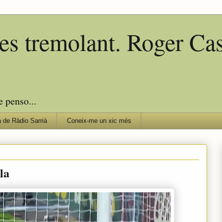
edes tremolant. Roger C
e penso...
 de Ràdio Sarrià
Coneix-me un xic més
la