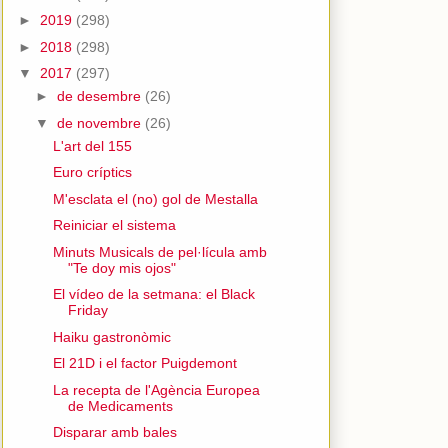
►
2019
(298)
►
2018
(298)
▼
2017
(297)
►
de desembre
(26)
▼
de novembre
(26)
L'art del 155
Euro críptics
M'esclata el (no) gol de Mestalla
Reiniciar el sistema
Minuts Musicals de pel·lícula amb
"Te doy mis ojos"
El vídeo de la setmana: el Black
Friday
Haiku gastronòmic
El 21D i el factor Puigdemont
La recepta de l'Agència Europea
de Medicaments
Disparar amb bales