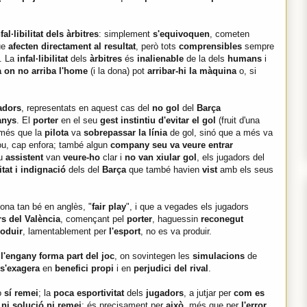
fal·libilitat dels àrbitres
: simplement
s'equivoquen
, cometen
ue
afecten directament al resultat
, però tots
comprensibles
sempre
n. La
infal·libilitat
dels
àrbitres
és
inalienable
de la dels
humans
i
à on no arriba l'home
(i la dona) pot
arribar-hi la màquina
o, si
adors
, representats en aquest cas del
no gol
del
Barça
nys
. El
porter
en el seu
gest instintiu
d'evitar el gol
(fruit d'una
més que la
pilota
va
sobrepassar la línia
de gol, sinó que a més va
ou, cap enfora; també algun
company seu va veure entrar
u
assistent
van
veure-ho
clar i
no van xiular gol
, els jugadors del
tat i indignació
dels del
Barça
que també havien
vist
amb els seus
sona tan bé en anglès, "
fair play
", i que a vegades els jugadors
s del València
, començant pel
porter
, haguessin
reconegut
roduir
, lamentablement per
l'esport
, no es va produir.
n
l'engany forma part del joc
, on sovintegen les
simulacions
de
 s'exagera
en
benefici propi
i en
perjudici del rival
.
ò
sí remei
; la
poca esportivitat
dels
jugadors
, a jutjar per
com es
 ni solució ni remei
; és precisament per
això
, més que per
l'error