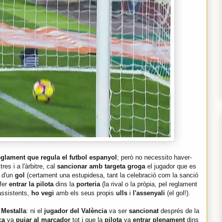
reglament que regula el futbol espanyol
; però no necessito haver-
res i a l'àrbitre, cal
sancionar amb targeta groga
el jugador que es
ó
d'un
gol
(certament una estupidesa, tant la celebració com la sanció
fer
entrar la pilota
dins la
porteria
(la rival o la pròpia, pel reglament
assistents,
ho vegi
amb els seus propis
ulls
i
l'assenyali
(el gol!).
a
Mestalla
: ni el
jugador del València
va ser
sancionat
després de la
ça
va
pujar al marcador
tot i que la
pilota
va
entrar plenament
dins