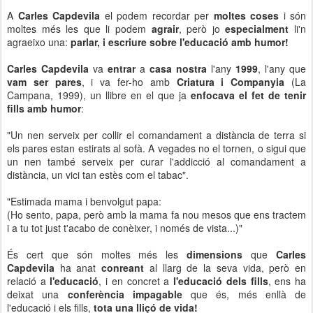
A
Carles Capdevila
el podem recordar per
moltes coses
i són
moltes més les que li podem
agrair
, però jo
especialment
li'n
agraeixo una:
parlar, i escriure sobre l'educació amb humor!
Carles Capdevila
va
entrar
a
casa
nostra
l'any
1999
, l'any que
vam ser pares
, i va fer-ho amb
Criatura i Companyia
(La
Campana, 1999), un llibre en el que ja
enfocava el fet de tenir
fills amb humor
:
"Un nen serveix per collir el comandament a distància de terra si
els pares estan estirats al sofà. A vegades no el tornen, o sigui que
un nen també serveix per curar l'addicció al comandament a
distància, un vici tan estès com el tabac".
"Estimada mama i benvolgut papa:
(Ho sento, papa, però amb la mama fa nou mesos que ens tractem
i a tu tot just t'acabo de conèixer, i només de vista...)"
És cert que són moltes més les
dimensions
que
Carles
Capdevila
ha anat
conreant
al llarg de la seva vida, però en
relació a
l'educació
, i en concret a
l'educació dels fills
, ens ha
deixat una
conferència impagable
que és, més enllà de
l'educació i els fills,
tota una lliçó de vida!