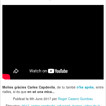
Moltes gràcies Carles Capdevila
, de tu també
n'he après
, entre
rialles, si és que
en sé una mica...
Publicat fa
9th June 2017
per
Roger Casero Gumbau
Etiquetes:
2017
carles capdevila
educació
humor
vídeo de la