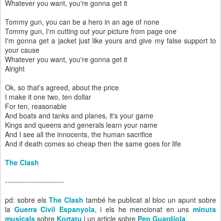
Whatever you want, you're gonna get it
Tommy gun, you can be a hero in an age of none
Tommy gun, I'm cutting out your picture from page one
I'm gonna get a jacket just like yours and give my false support to
your cause
Whatever you want, you're gonna get it
Alright
Ok, so that’s agreed, about the price
I make it one two, ten dollar
For ten, reasonable
And boats and tanks and planes, it's your game
Kings and queens and generals learn your name
And I see all the innocents, the human sacrifice
And if death comes so cheap then the same goes for life
The Clash
------------------------
pd: sobre els
The Clash
també he publicat al bloc un apunt sobre
la
Guerra Civil Espanyola
, i els he mencionat en uns
minuts
musicals
sobre
Kortatu
i un article sobre
Pep Guardiola
.