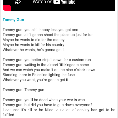
Tommy Gun
Tommy gun, you ain't happy less you got one
Tommy gun, ain't gonna shoot the place up just for fun
Maybe he wants to die for the money
Maybe he wants to kill for his country
Whatever he wants, he's gonna get it
Tommy gun, you better strip it down for a custom run
Tommy gun, waiting in the airport 'till kingdom come
And we can watch you make it on the nine o'clock news
Standing there in Palestine lighting the fuse
Whatever you want, you're gonna get it
Tommy gun, Tommy gun
Tommy gun, you'll be dead when your war is won
Tommy gun, but did you have to gun down everyone?
I can see it's kill or be killed, a nation of destiny has got to be
fulfilled