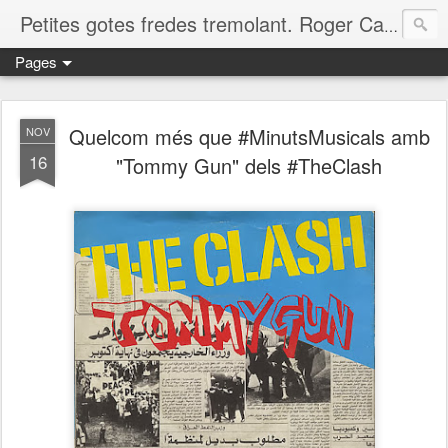
Petites gotes fredes tremolant. Roger Casero Gumbau. Girona
Pages
Quelcom més que #MinutsMusicals amb
NOV
16
"Tommy Gun" dels #TheClash