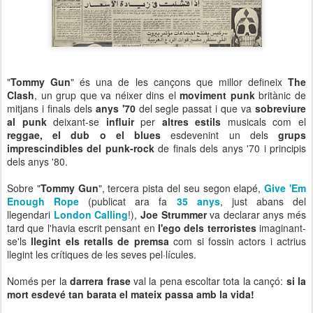
"
Tommy Gun
" és una de les cançons que millor defineix
The
Clash
, un grup que va néixer dins el
moviment punk
britànic de
mitjans i finals dels
anys '70
del segle passat i que va
sobreviure
al punk
deixant-se
influir
per
altres estils
musicals com el
reggae, el dub o el blues
esdevenint un dels
grups
imprescindibles del punk-rock
de finals dels anys '70 i principis
dels anys '80.
Sobre "
Tommy Gun
", tercera pista del seu segon elapé,
Give 'Em
Enough Rope
(publicat ara fa
35 anys
, just abans del
llegendari
London Calling
!),
Joe Strummer
va declarar anys més
tard que l'havia escrit pensant en
l'ego dels terroristes
imaginant-
se'ls
llegint els retalls de premsa
com si fossin actors i actrius
llegint les crítiques de les seves pel·lícules.
Només per la
darrera frase
val la pena escoltar tota la cançó:
si la
mort esdevé tan barata el mateix passa amb la vida!