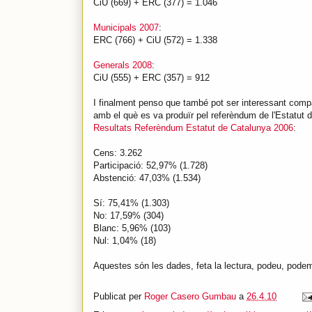
CiU (669) + ERC (377) = 1.046
Municipals 2007
:
ERC (766) + CiU (572) = 1.338
Generals 2008
:
CiU (555) + ERC (357) = 912
I finalment penso que també pot ser interessant compa
amb el què es va produïr pel referèndum de l'Estatut d
Resultats Referèndum Estatut de Catalunya 2006
:
Cens: 3.262
Participació: 52,97% (1.728)
Abstenció: 47,03% (1.534)
Sí: 75,41% (1.303)
No: 17,59% (304)
Blanc: 5,96% (103)
Nul: 1,04% (18)
Aquestes són les dades, feta la lectura, podeu, podem, 
Publicat per
Roger Casero Gumbau
a
26.4.10