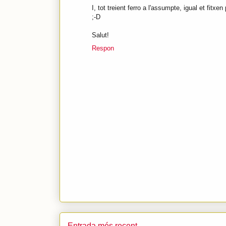
I, tot treient ferro a l'assumpte, igual et fitxe
;-D
Salut!
Respon
Entrada més recent