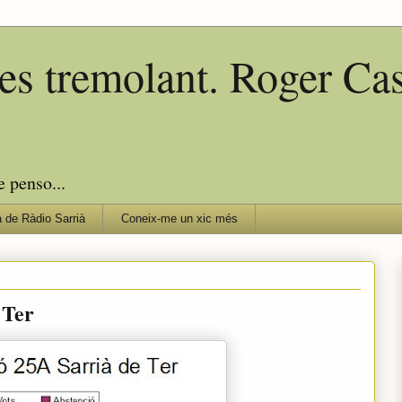
edes tremolant. Roger C
e penso...
 de Ràdio Sarrià
Coneix-me un xic més
 Ter