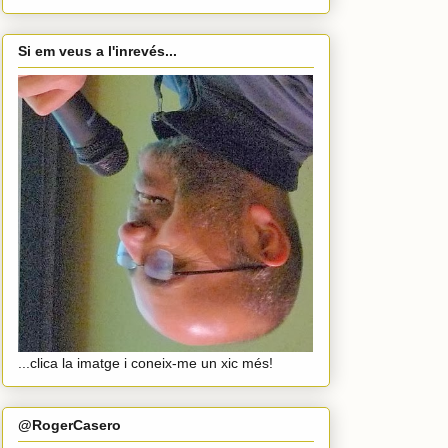
Si em veus a l'inrevés...
...clica la imatge i coneix-me un xic més!
@RogerCasero