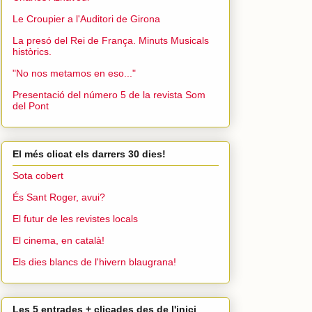
Le Croupier a l'Auditori de Girona
La presó del Rei de França. Minuts Musicals
històrics.
"No nos metamos en eso..."
Presentació del número 5 de la revista Som
del Pont
El més clicat els darrers 30 dies!
Sota cobert
És Sant Roger, avui?
El futur de les revistes locals
El cinema, en català!
Els dies blancs de l'hivern blaugrana!
Les 5 entrades + clicades des de l'inici