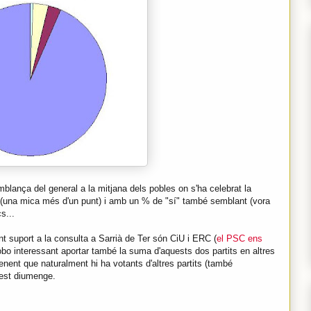
blança del general a la mitjana dels pobles on s'ha celebrat la
r (una mica més d'un punt) i amb un % de "sí" també semblant (vora
s...
t suport a la consulta a Sarrià de Ter són CiU i ERC (
el PSC ens
robo interessant aportar també la suma d'aquests dos partits en altres
enent que naturalment hi ha votants d'altres partits (també
uest diumenge.