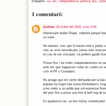
Etiquetes:
ciu
,
erc
,
independència
,
política
,
psc
,
sarri
1 comentari:
Guillem
26 d’abril del 2010, a les 9:09
Interessant anàlisi Roger, sobretot perquè has
un mèrit.
No obstant, crec que hi hauria molt a parlar 
sols un acte reivindicatiu sense més trascen
en cas de ser vinculant, va preferir gaudir d'
Potser fins i tot molts independentistes no va
amb els que haguessin votat en contra en un 
com el PP o Ciutadans.
No amago que em sento defraudat per la baixa
popular ha tingut tota mena d'entrebancs ving
a les rodes a un poble que vol expressar lliur
del país fins a posar una font al bell mig de la
En qualsevol cas, un bon esforç sintetitzador