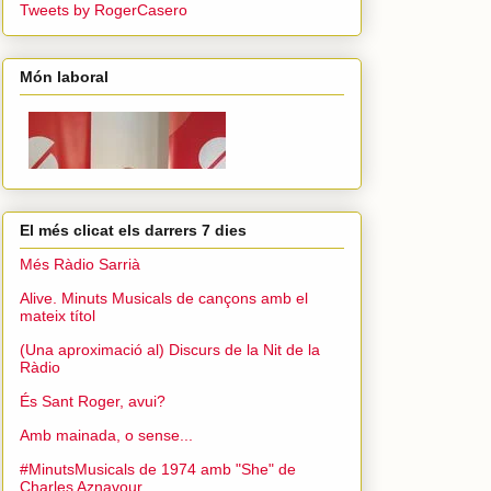
Tweets by RogerCasero
Món laboral
El més clicat els darrers 7 dies
Més Ràdio Sarrià
Alive. Minuts Musicals de cançons amb el
mateix títol
(Una aproximació al) Discurs de la Nit de la
Ràdio
És Sant Roger, avui?
Amb mainada, o sense...
#MinutsMusicals de 1974 amb "She" de
Charles Aznavour